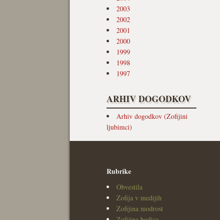
2003
2002
2001
2000
1999
1998
1997
ARHIV DOGODKOV
Arhiv dogodkov (Zofijini
ljubimci)
Rubrike
Obvestila
Zofija v medijih
Zofijina modrost
Zofijina bodica