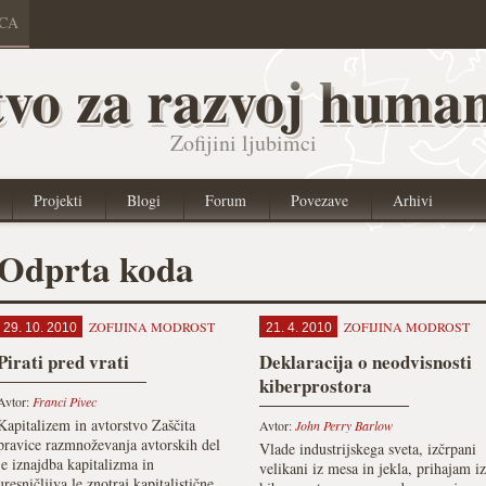
ICA
vo za razvoj human
Zofijini ljubimci
Projekti
Blogi
Forum
Povezave
Arhivi
Odprta koda
ZOFIJINA MODROST
ZOFIJINA MODROST
29. 10. 2010
21. 4. 2010
Pirati pred vrati
Deklaracija o neodvisnosti
kiberprostora
Avtor:
Franci Pivec
Kapitalizem in avtorstvo Zaščita
Avtor:
John Perry Barlow
pravice razmnoževanja avtorskih del
Vlade industrijskega sveta, izčrpani
je iznajdba kapitalizma in
velikani iz mesa in jekla, prihajam iz
uresničljiva le znotraj kapitalistične