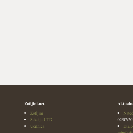
Zofijini.net
Aktualn
Zofijini
Nateč
Sekcija UTD
02/07/20
Učilnica
Dialo
mimikrijo