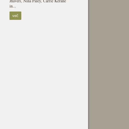
Jhaveri, Nina Paley, Carrie Kerane
in...
več