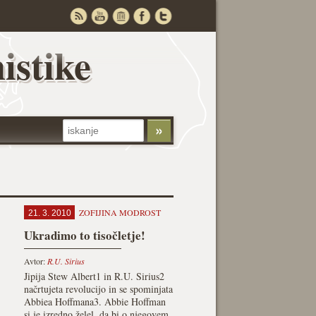
istike
ZOFIJINA MODROST
21. 3. 2010
Ukradimo to tisočletje!
Avtor:
R.U. Sirius
Jipija Stew Albert1 in R.U. Sirius2
načrtujeta revolucijo in se spominjata
Abbiea Hoffmana3. Abbie Hoffman
si je izredno želel, da bi o njegovem