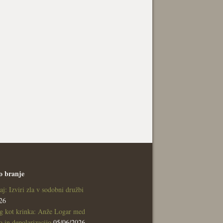
o branje
aj: Izviri zla v sodobni družbi
26
g kot krinka: Anže Logar med
 in depolarizacijo
05/06/2026