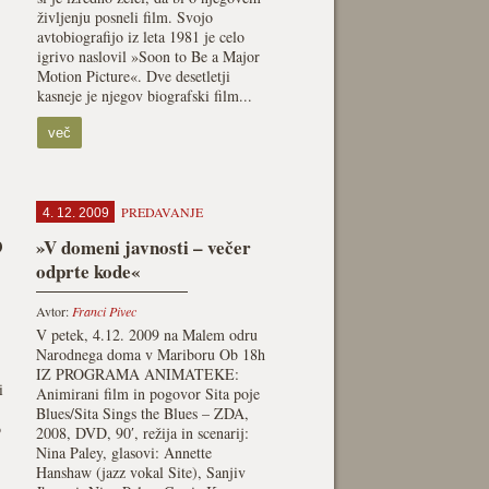
življenju posneli film. Svojo
avtobiografijo iz leta 1981 je celo
igrivo naslovil »Soon to Be a Major
Motion Picture«. Dve desetletji
kasneje je njegov biografski film...
več
PREDAVANJE
4. 12. 2009
9
»V domeni javnosti – večer
odprte kode«
Avtor:
Franci Pivec
V petek, 4.12. 2009 na Malem odru
Narodnega doma v Mariboru Ob 18h
IZ PROGRAMA ANIMATEKE:
i
Animirani film in pogovor Sita poje
Blues/Sita Sings the Blues – ZDA,
o
2008, DVD, 90′, režija in scenarij:
Nina Paley, glasovi: Annette
Hanshaw (jazz vokal Site), Sanjiv