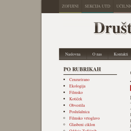
ZOFIJINI
SEKCIJA UTD
UČILN
Društ
Naslovna
O nas
Kontakti
PO RUBRIKAH
Cenzurirano
Ekologija
Filmsko
Kotiček
Obvestila
Poslušalnica
Filmsko vrtoglavo
Glasbeni ciklon
Oddaja Zofijinih