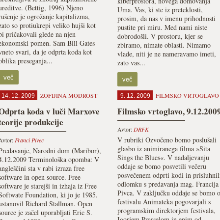
kiberprostora, novega domovanja
ureditve. (Bettig, 1996) Njeno
Uma. Vas, ki ste iz preteklosti,
rušenje je ogrožanje kapitalizma,
prosim, da nas v imenu prihodnosti
zato so protiukrepi veliko hujši kot
pustite pri miru. Med nami niste
bi pričakovali glede na njen
dobrodošli. V prostoru, kjer se
ekonomski pomen. Sam Bill Gates
zbiramo, nimate oblasti. Nimamo
vneto svari, da je odprta koda kot
vlade, niti je ne nameravamo imeti,
oblika preseganja...
zato vas...
več
več
ZOFIJINA MODROST
FILMSKO VRTOGLAVO
14. 12. 2009
9. 12. 2009
Odprta koda v luči Marxove
Filmsko vrtoglavo, 9.12.200
teorije produkcije
Avtor:
DRFK
V rubriki Ozvočeno bomo poslušali
Avtor:
Franci Pivec
glasbo iz animiranega filma »Sita
Predavanje, Narodni dom (Maribor),
Sings the Blues«. V nadaljevanju
4.12.2009 Terminološka opomba: V
oddaje se bomo posvetili večeru
angleščini sta v rabi izraza free
posvečenem odprti kodi in prisluhnil
software in open source. Free
odlomku s predavanja mag. Francija
software je starejši in izhaja iz Free
Pivca. V zaključku oddaje se bomo 
Softwate Foundation, ki jo je 1985.
festivalu Animateka pogovarjali s
ustanovil Richard Stallman. Open
programskim direktorjem festivala,
source je začel uporabljati Eric S.
Igorjem Prasselom in enim od...