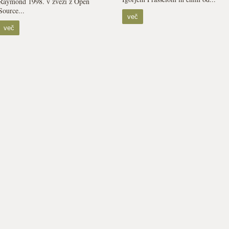
Raymond 1998. v zvezi z Open
Source...
več
več