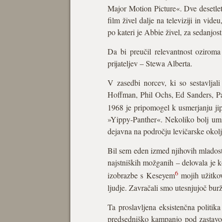
Major Motion Picture«. Dve desetlet
film živel dalje na televiziji in vid
po kateri je Abbie živel, za sedanjos
Da bi preučil relevantnost oziroma
prijateljev – Stewa Alberta.
V zasedbi norcev, ki so sestavljal
Hoffman, Phil Ochs, Ed Sanders, Pa
1968 je pripomogel k usmerjanju jipi
»Yippy-Panther«. Nekoliko bolj umi
dejavna na področju levičarske okolj
Bil sem eden izmed njihovih mladostn
najstniških možganih – delovala je k
6
izobrazbe s Keseyem
mojih užitkov
ljudje. Zavračali smo utesnjujoč burž
Ta proslavljena eksistenčna politika
predsedniško kampanjo pod zastavo