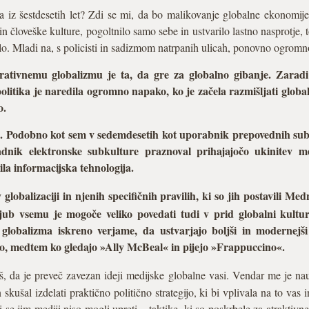
 iz šestdesetih let? Zdi se mi, da bo malikovanje globalne ekonomij
človeške kulture, pogoltnilo samo sebe in ustvarilo lastno nasprotje, t
lo. Mladi na, s policisti in sadizmom natrpanih ulicah, ponovno ogromn
rativnemu globalizmu je ta, da gre za globalno gibanje. Zaradi
litika je naredila ogromno napako, ko je začela razmišljati globa
o.
i. Podobno kot sem v sedemdesetih kot uporabnik prepovednih sub
adnik elektronske subkulture praznoval prihajajočo ukinitev m
ila informacijska tehnologija.
 globalizaciji in njenih specifičnih pravilih, ki so jih postavili M
ljub vsemu je mogoče veliko povedati tudi v prid globalni kult
lobalizma iskreno verjame, da ustvarjajo boljši in modernejši s
o, medtem ko gledajo »Ally McBeal« in pijejo »Frappuccino«.
, da je preveč zavezan ideji medijske globalne vasi. Vendar me je na
 skušal izdelati praktično politično strategijo, ki bi vplivala na to vas
i se jim mediji niso mogli upreti – taktike, ki so poskrbele za atraktiv