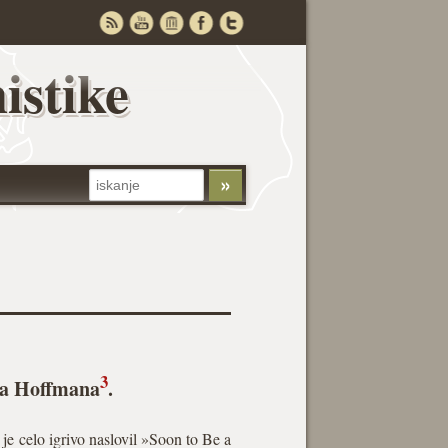
istike
3
iea Hoffmana
.
 je celo igrivo naslovil »Soon to Be a