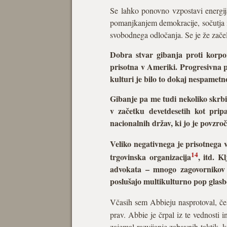
Se lahko ponovno vzpostavi energija
pomanjkanjem demokracije, sočutja in 
svobodnega odločanja. Se je že zače
Dobra stvar gibanja proti korpo
prisotna v Ameriki. Progresivna po
kulturi je bilo to dokaj nespametn
Gibanje pa me tudi nekoliko skrb
v začetku devetdesetih kot prip
nacionalnih držav, ki jo je povzroč
Veliko negativnega je prisotnega v
14
trgovinska organizacija
, itd. K
advokata – mnogo zagovornikov g
poslušajo multikulturno pop glasb
Včasih sem Abbieju nasprotoval, češ
prav. Abbie je črpal iz te vednosti in
zajemal razvijanje zabavnih taktik, k