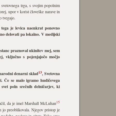
e svetovnega trga, s svojim popolnim
orej, upor v korist človeške narave in
o tvegajo.
 tega je levica naenkrat ponovno
lno delovati pa lokalno. V medijski
stanc praznoval ukinitev mej, sem
ej, vključno s pojenjajočo močjo
13
ednarodni denarni sklad
, Svetovna
uri. Če se malo igramo hudičevega
vet poln srečnih delničarjev, ki
15
učil, da je imel Marshall McLuhan
 in jo preoblikovala. Njegov pristop je
ne podobe, naslove in citate. Tako smo