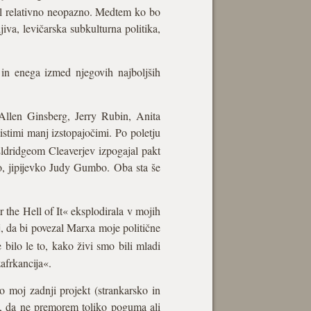
el relativno neopazno. Medtem ko bo
jiva, levičarska subkulturna politika,
 in enega izmed njegovih najboljših
 Allen Ginsberg, Jerry Rubin, Anita
timi manj izstopajočimi. Po poletju
dridgeom Cleaverjev izpogajal pakt
o, jipijevko Judy Gumbo. Oba sta še
 the Hell of It« eksplodirala v mojih
j, da bi povezal Marxa moje politične
ilo le to, kako živi smo bili mladi
afrkancija«.
so moj zadnji projekt (strankarsko in
, da ne premorem toliko poguma ali