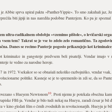
se je Abbie sprva upiral paktu »Panther-Yippie«. To smo zakuhali jaz, J
prečila biti jipiji in nas naredila podobne Panterjem. Ko pa je spozna
vsem ultra-radikalnem obdobju »vzemimo pištole«, o levičarski or
n vsem tem? Takrat se je vse to zdelo zelo romantično. Ta zgodovi
ačna. Danes se recimo Panterje pogosto prikazujejo kot kriminalce 
t kriminalce in gangsterje predvsem beli pisatelji. Vendar imajo v 
nterje še vedno za narodne heroje.
7 in 1972. Vsekakor so se obnašali nekoliko razbojniško, vendar vsak, ki
volucionarne politike. Kasneje se je to spremenilo in zdi se, da so Panter
o.
10
lo povezano s Hueyem Newtonom
. Proti njemu je potekala obsežna kamp
 zapiske FBI-ja. Vendar je bilo tudi nekaj na Hueyu, zaradi česar je bi
v kino gledati film o črnih zvodnikih in revolucionarjih. Hueyju je bil 