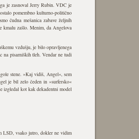
i ga je zasnoval Jerry Rubin. VDC je
postalo pomembno kulturno-politično
li smo čudna mešanica zabave željnih
once kmalu zašlo. Menim, da Angelova
kuškemu vzdušju, je bilo opravljenega
ec na pisarniških tleh. Vendar ne tudi
 gole stene. »Kaj vidiš, Angel«, sem
el je bil zelo čeden in »surfersko«
a je izgledal kot kak dekadentni model
em LSD, vsako jutro, dokler ne vidim