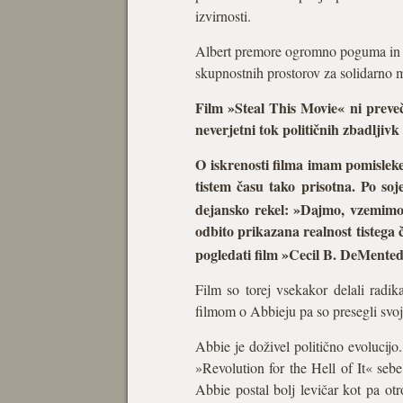
izvirnosti.
Albert premore ogromno poguma in iz
skupnostnih prostorov za solidarno
Film »Steal This Movie« ni preve
neverjetni tok političnih zbadljivk
O iskrenosti filma imam pomisleke. 
tistem času tako prisotna. Po s
dejansko rekel: »Dajmo, vzemimo 
odbito prikazana realnost tistega 
pogledati film »Cecil B. DeMente
Film so torej vsekakor delali radika
filmom o Abbieju pa so presegli svo
Abbie je doživel politično evolucijo
»Revolution for the Hell of It« sebe
Abbie postal bolj levičar kot pa ot