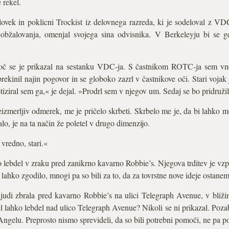
 rekel.
človek in poklicni Trockist iz delovnega razreda, ki je sodeloval z VD
obžalovanja, omenjal svojega sina odvisnika. V Berkeleyju bi se g
č se je prikazal na sestanku VDC-ja. S častnikom ROTC-ja sem vne
rekinil najin pogovor in se globoko zazrl v častnikove oči. Stari voja
tiziral sem ga,« je dejal. »Prodrl sem v njegov um. Sedaj se bo pridruž
eizmerljiv odmerek, me je pričelo skrbeti. Skrbelo me je, da bi lahko 
talo, je na ta način že poletel v drugo dimenzijo.
vredno, stari.«
 lebdel v zraku pred zanikrno kavarno Robbie’s. Njegova trditev je vz
 lahko zgodilo, mnogi pa so bili za to, da za tovrstne nove ideje ostanem
udi zbrala pred kavarno Robbie’s na ulici Telegraph Avenue, v bliži
 lahko lebdel nad ulico Telegraph Avenue? Nikoli se ni prikazal. Pozab
 Angelu. Preprosto nismo sprevideli, da so bili potrebni pomoči, ne pa p