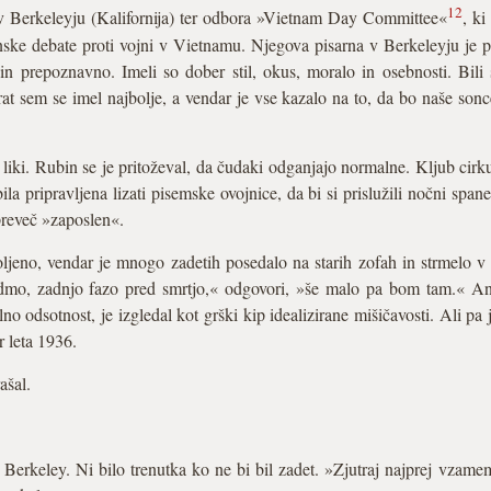
12
 v Berkeleyju (Kalifornija) ter odbora »Vietnam Day Committee«
, k
nske debate proti vojni v Vietnamu. Njegova pisarna v Berkeleyju je 
o in prepoznavno. Imeli so dober stil, okus, moralo in osebnosti. Bi
rat sem se imel najbolje, a vendar je vse kazalo na to, da bo naše s
liki. Rubin se je pritoževal, da čudaki odganjajo normalne. Kljub cir
ila pripravljena lizati pisemske ovojnice, da bi si prislužili nočni span
 preveč »zaposlen«.
oljeno, vendar je mnogo zadetih posedalo na starih zofah in strmelo v
edmo, zadnjo fazo pred smrtjo,« odgovori, »še malo pa bom tam.« Ang
no odsotnost, je izgledal kot grški kip idealizirane mišičavosti. Ali p
r leta 1936.
ašal.
 Berkeley. Ni bilo trenutka ko ne bi bil zadet. »Zjutraj najprej vzam