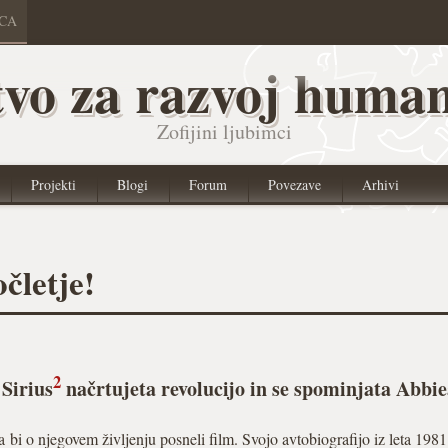
ICA
vo za razvoj human
Zofijini ljubimci
Projekti
Blogi
Forum
Povezave
Arhivi
čletje!
2
 Sirius
načrtujeta revolucijo in se spominjata Abb
 bi o njegovem življenju posneli film. Svojo avtobiografijo iz leta 1981