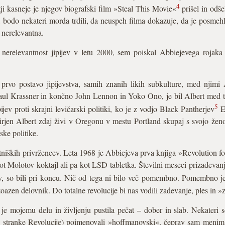
4
ji kasneje je njegov biografski film »Steal This Movie«
prišel in odš
eu, bodo nekateri morda trdili, da neuspeh filma dokazuje, da je posmehl
t nerelevantna.
 nerelevantnost jipijev v letu 2000, sem poiskal Abbiejevega rojaka
i prvo postavo jipijevstva, samih znanih likih subkulture, med njimi
ul Krassner in končno John Lennon in Yoko Ono, je bil Albert med tis
5
jev proti skrajni levičarski politiki, ko je z vodjo Black Pantherjev
El
rjen Albert zdaj živi v Oregonu v mestu Portland skupaj s svojo žen
ske politike.
iških privržencev. Leta 1968 je Abbiejeva prva knjiga »Revolution for
ot Molotov koktajl ali pa kot LSD tabletka. Številni meseci prizadevan
, so bili pri koncu. Nič od tega ni bilo več pomembno. Pomembno je b
oazen delovnik. Do totalne revolucije bi nas vodili zadevanje, ples in »z
 je mojemu delu in življenju pustila pečat – dober in slab. Nekateri 
 stranke Revolucije) poimenovali »hoffmanovski«, čeprav sam menim