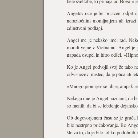
bele svetlobe, ki prihaja od Boga,« je
Angelov oče je bil prijazen, odprt 
nerazločnim momljanjem ali izrazi 
edinstveni podlagi.
Angel me je nekako imel rad. Neko
morali vojne v Vietnamu. Angel je p
napada osupel in hitro odšel. »Hipno
Ko je Angel podvojil svoj že tako n
odvisnežev, misleč, da je ptica ali le
»Mnogo pionirjev se ubije, ampak je 
Nekega dne je Angel naznanil, da bo
so menili, da bi se lebdenje dejansko
Ob dogovorjenem času se je gruča lj
bilo nestrpno pričakovanje. Bo Angel
šlo za to, da je bilo toliko podobnih