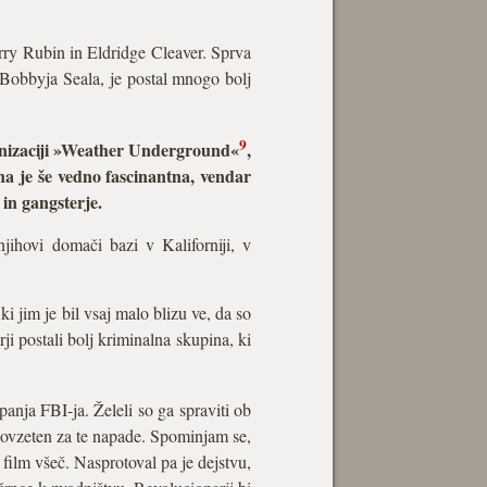
erry Rubin in Eldridge Cleaver. Sprva
l Bobbyja Seala, je postal mnogo bolj
9
ganizaciji »Weather Underground«
,
na je še vedno fascinantna, vendar
in gangsterje.
njihovi domači bazi v Kaliforniji, v
 jim je bil vsaj malo blizu ve, da so
ji postali bolj kriminalna skupina, ki
anja FBI-ja. Želeli so ga spraviti ob
l dovzeten za te napade. Spominjam se,
film všeč. Nasprotoval pa je dejstvu,