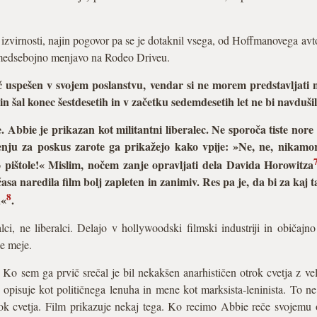
virnosti, najin pogovor pa se je dotaknil vsega, od Hoffmanovega avto
 medsebojno menjavo na Rodeo Driveu.
č uspešen v svojem poslanstvu, vendar si ne morem predstavljati
 in šal konec šestdesetih in v začetku sedemdesetih let ne bi navdušil
Abbie je prikazan kot militantni liberalec. Ne sporoča tiste nore id
ojenju za poskus zarote ga prikažejo kako vpije: »Ne, ne, nikam
pištole!« Mislim, nočem zanje opravljati dela Davida Horowitza
časa naredila film bolj zapleten in zanimiv. Res pa je, da bi za kaj
8
d«
.
lci, ne liberalci. Delajo v hollywoodski filmski industriji in običajno
je meje.
. Ko sem ga prvič srečal je bil nekakšen anarhističen otrok cvetja z v
 opisuje kot političnega lenuha in mene kot marksista-leninista. To ne 
rok cvetja. Film prikazuje nekaj tega. Ko recimo Abbie reče svojemu 