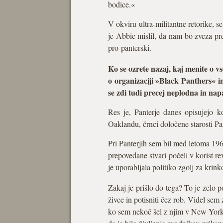
bodice.«
V okviru ultra-militantne retorike, 
je Abbie mislil, da nam bo zveza pre
pro-panterski.
Ko se ozrete nazaj, kaj menite o 
o organizaciji »Black Panthers« i
se zdi tudi precej neplodna in nap
Res je, Panterje danes opisujejo ko
Oaklandu, črnci določene starosti Pa
Pri Panterjih sem bil med letoma 196
prepovedane stvari počeli v korist re
je uporabljala politiko zgolj za krink
Zakaj je prišlo do tega? To je ze
živce in potisniti čez rob. Videl sem
ko sem nekoč šel z njim v New Yorku 