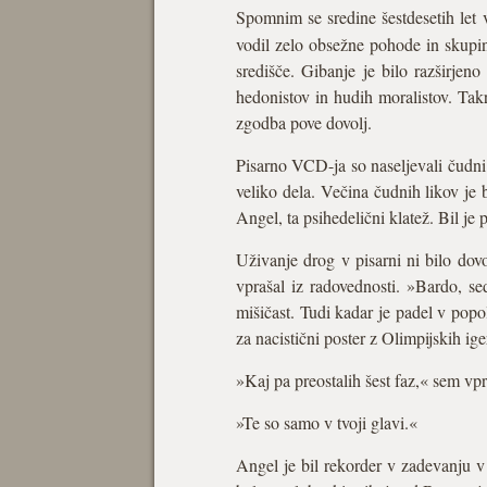
Spomnim se sredine šestdesetih let
vodil zelo obsežne pohode in skupi
središče. Gibanje je bilo razširjen
hedonistov in hudih moralistov. Tak
zgodba pove dovolj.
Pisarno VCD-ja so naseljevali čudni 
veliko dela. Večina čudnih likov je b
Angel, ta psihedelični klatež. Bil je
Uživanje drog v pisarni ni bilo dov
vprašal iz radovednosti. »Bardo, s
mišičast. Tudi kadar je padel v popol
za nacistični poster z Olimpijskih ige
»Kaj pa preostalih šest faz,« sem vpr
»Te so samo v tvoji glavi.«
Angel je bil rekorder v zadevanju v