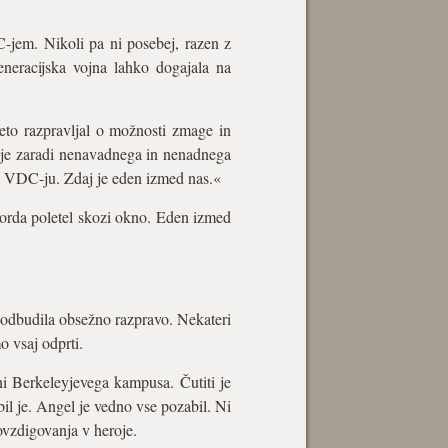
C-jem. Nikoli pa ni posebej, razen z
eneracijska vojna lahko dogajala na
to razpravljal o možnosti zmage in
k je zaradi nenavadnega in nenadnega
il VDC-ju. Zdaj je eden izmed nas.«
morda poletel skozi okno. Eden izmed
podbudila obsežno razpravo. Nekateri
o vsaj odprti.
ni Berkeleyjevega kampusa. Čutiti je
il je. Angel je vedno vse pozabil. Ni
ovzdigovanja v heroje.