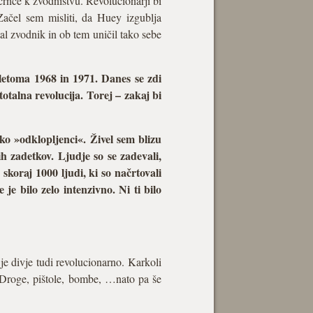
črnce k zvodništvu. Revolucionarji bi
 Začel sem misliti, da Huey izgublja
tal zvodnik in ob tem uničil tako sebe
 letoma 1968 in 1971. Danes se zdi
totalna revolucija. Torej – zakaj bi
liko »odklopljenci«. Živel sem blizu
h zadetkov. Ljudje so se zadevali,
 skoraj 1000 ljudi, ki so načrtovali
 je bilo zelo intenzivno. Ni ti bilo
je divje tudi revolucionarno. Karkoli
e. Droge, pištole, bombe, …nato pa še