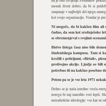
da je bilo življenje zvodnikov prika
morali živeti dobro, da bi si prido
zaupanje v najboljši del njega samega
kot svojo organizacijo. Vendar je pr
Ni mogoče, da bi kakšen film ali 
čudno, da sem kot srednješolec leta
se obremenjeval s svojimi ocenami
Bistvo tistega časa niso bile demon
študentskega kampusa. Tam si kada
krožili s peticijami, »flirtali«, p
protivojno akcijo. Ljudje so bili s
potrebno iti na kakšno posebno d
Potem pa se je vse leta 1971 neka
Delno se je naša izredno vroča energ
norega bi naj naredilo svet lepši. S
nerealistične ideologije: vse kar ni 