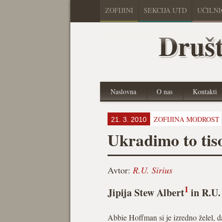
ZOFIJINI
SEKCIJA UTD
UČILN
Društ
Naslovna
O nas
Kontakti
ZOFIJINA MODROST
21. 3. 2010
Ukradimo to tiso
Avtor:
R.U. Sirius
1
Jipija Stew Albert
in R.U.
Abbie Hoffman si je izredno želel, da