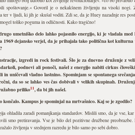
zano mnogo bolj udobno kot življenje revolucionarjev. »To bo privabilo 
bili spoštovanje.« Govoril je o nekakšnem življenju na visoki nogi.
 ter v ljudi, ki jih je skušal voditi. Zdi se, da je Huey nazadnje res pos
emogel toliko poguma in odličnosti. Kako tragično!
drugo umetniško delo lahko pojasnilo energijo, ki je vladala med
 1969 dejansko verjel, da je prihajala tako politična kot kulturna 
?
stracije, izgredi in rock festivali. Šlo je za dnevno druženje z ve
rkoli, podnevi ali ponoči, našel z energijo nabiti cirkus človeški
lesali in uničevali vladno lastnino. Spominjam se spontanega srečanja
rečni, da so se lahko ves čas dobivali v velikih skupinah. Druženje
11
ružabno priliko
, da bi jih našel.
ko končalo. Kampus je spominjal na mrtvašnico. Kaj se je zgodilo?
ija ohladila zaradi pomanjkanja standardov. Mislili smo, da je vse, kar 
lavili smo pretiravanja. Vse je bilo del pozitivne družbene preobrazb
odražalo življenja v srednjem razredu je bilo samo po sebi dobro.