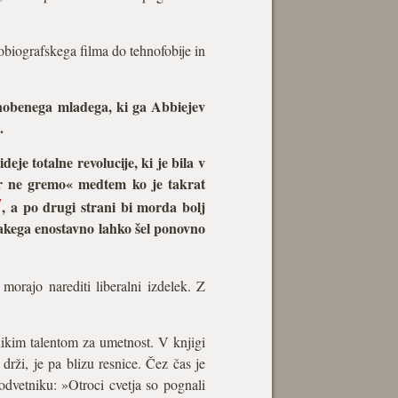
biografskega filma do tehnofobije in
 nobenega mladega, ki ga Abbiejev
.
eje totalne revolucije, ki je bila v
or ne gremo« medtem ko je takrat
7
, a po drugi strani bi morda bolj
 takega enostavno lahko šel ponovno
 morajo narediti liberalni izdelek. Z
elikim talentom za umetnost. V knjigi
drži, je pa blizu resnice. Čez čas je
odvetniku: »Otroci cvetja so pognali