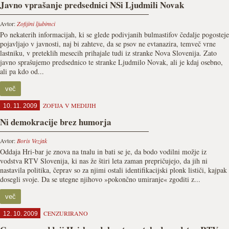
Javno vprašanje predsednici NSi Ljudmili Novak
Avtor:
Zofijini ljubimci
Po nekaterih informacijah, ki se glede podivjanih bulmastifov čedalje pogosteje
pojavljajo v javnosti, naj bi zahteve, da se psov ne evtanazira, temveč vrne
lastniku, v preteklih mesecih prihajale tudi iz stranke Nova Slovenija. Zato
javno sprašujemo predsednico te stranke Ljudmilo Novak, ali je kdaj osebno,
ali pa kdo od...
več
ZOFIJA V MEDIJIH
10. 11. 2009
Ni demokracije brez humorja
Avtor:
Boris Vezjak
Oddaja Hri-bar je znova na tnalu in bati se je, da bodo vodilni možje iz
vodstva RTV Slovenija, ki nas že štiri leta zaman prepričujejo, da jih ni
nastavila politika, čeprav so za njimi ostali identifikacijski plonk lističi, kajpak
dosegli svoje. Da se utegne njihovo »pokončno umiranje« zgoditi z...
več
CENZURIRANO
12. 10. 2009