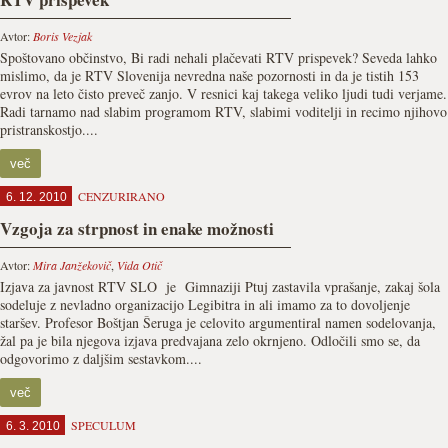
Avtor:
Boris Vezjak
Spoštovano občinstvo, Bi radi nehali plačevati RTV prispevek? Seveda lahko
mislimo, da je RTV Slovenija nevredna naše pozornosti in da je tistih 153
evrov na leto čisto preveč zanjo. V resnici kaj takega veliko ljudi tudi verjame.
Radi tarnamo nad slabim programom RTV, slabimi voditelji in recimo njihovo
pristranskostjo....
več
CENZURIRANO
6. 12. 2010
Vzgoja za strpnost in enake možnosti
Avtor:
Mira Janžekovič
,
Vida Otič
Izjava za javnost RTV SLO je Gimnaziji Ptuj zastavila vprašanje, zakaj šola
sodeluje z nevladno organizacijo Legibitra in ali imamo za to dovoljenje
staršev. Profesor Boštjan Šeruga je celovito argumentiral namen sodelovanja,
žal pa je bila njegova izjava predvajana zelo okrnjeno. Odločili smo se, da
odgovorimo z daljšim sestavkom....
več
SPECULUM
6. 3. 2010