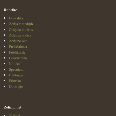
Rubrike
Obvestila
Zofija v medijih
Zofijina modrost
Zofijina bodica
Zofijino oko
Poslušalnica
Publikacije
Cenzurirano
Kotiček
Speculum
Ekologija
Filmsko
Donirajte
Zofijini.net
Zofijini