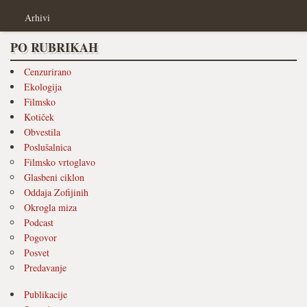
Arhivi
PO RUBRIKAH
Cenzurirano
Ekologija
Filmsko
Kotiček
Obvestila
Poslušalnica
Filmsko vrtoglavo
Glasbeni ciklon
Oddaja Zofijinih
Okrogla miza
Podcast
Pogovor
Posvet
Predavanje
Publikacije