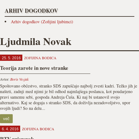
ARHIV DOGODKOV
Arhiv dogodkov (Zofijini ljubimci)
Ljudmila Novak
ZOFIJINA BODICA
25. 5. 2016
Teorija zarote in nove stranke
Avtor:
Boris Vezjak
Spoštovano občestvo, stranko SDS zapuščajo najbolj zvesti kadri. Težko jih je
našteti, zadnji med njimi je bil odhod najmlajšega poslanca, kot poudarjeno
pravi samemu sebi, gospoda Andreja Čuša. Ki naj bi ustanovil svojo
alternativo. Kaj se dogaja s stranko SDS, da doživlja nezadovoljstvo, upor
svojih ljudi? So na delu...
več
ZOFIJINA BODICA
6. 4. 2016
RTV prispevek