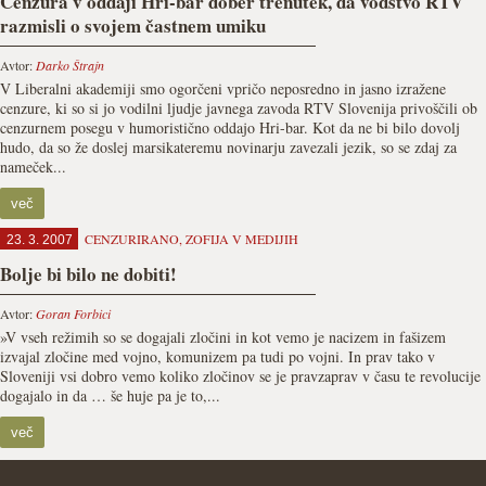
Cenzura v oddaji Hri-bar dober trenutek, da vodstvo RTV
razmisli o svojem častnem umiku
Avtor:
Darko Štrajn
V Liberalni akademiji smo ogorčeni vpričo neposredno in jasno izražene
cenzure, ki so si jo vodilni ljudje javnega zavoda RTV Slovenija privoščili ob
cenzurnem posegu v humoristično oddajo Hri-bar. Kot da ne bi bilo dovolj
hudo, da so že doslej marsikateremu novinarju zavezali jezik, so se zdaj za
nameček...
več
CENZURIRANO
,
ZOFIJA V MEDIJIH
23. 3. 2007
Bolje bi bilo ne dobiti!
Avtor:
Goran Forbici
»V vseh režimih so se dogajali zločini in kot vemo je nacizem in fašizem
izvajal zločine med vojno, komunizem pa tudi po vojni. In prav tako v
Sloveniji vsi dobro vemo koliko zločinov se je pravzaprav v času te revolucije
dogajalo in da … še huje pa je to,...
več