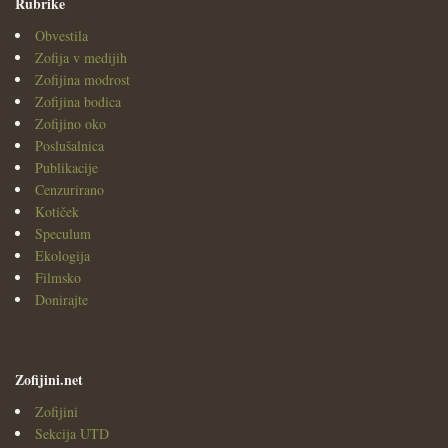
Rubrike
Obvestila
Zofija v medijih
Zofijina modrost
Zofijina bodica
Zofijino oko
Poslušalnica
Publikacije
Cenzurirano
Kotiček
Speculum
Ekologija
Filmsko
Donirajte
Zofijini.net
Zofijini
Sekcija UTD