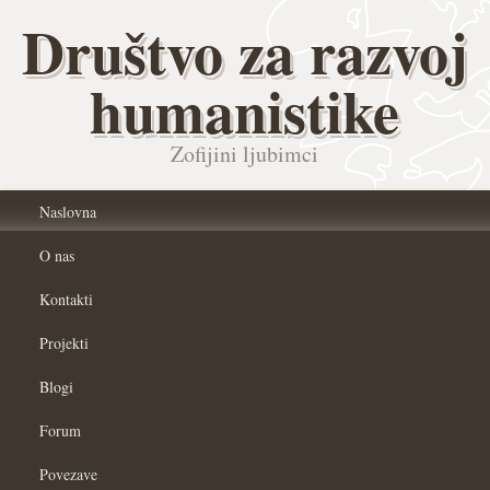
Društvo za razvoj
humanistike
Zofijini ljubimci
Naslovna
O nas
Kontakti
Projekti
Blogi
Forum
Povezave