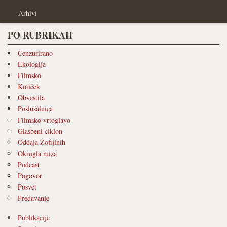
Arhivi
PO RUBRIKAH
Cenzurirano
Ekologija
Filmsko
Kotiček
Obvestila
Poslušalnica
Filmsko vrtoglavo
Glasbeni ciklon
Oddaja Zofijinih
Okrogla miza
Podcast
Pogovor
Posvet
Predavanje
Publikacije