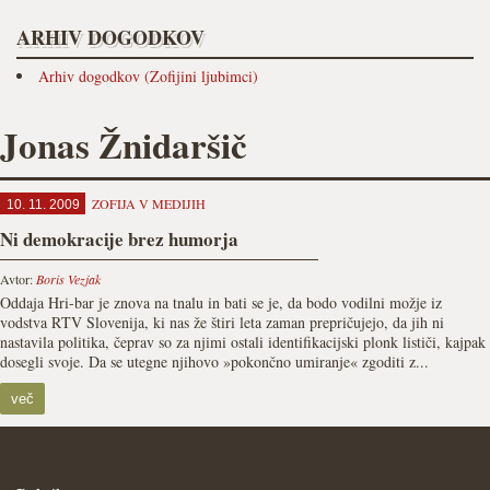
ARHIV DOGODKOV
Arhiv dogodkov (Zofijini ljubimci)
Jonas Žnidaršič
ZOFIJA V MEDIJIH
10. 11. 2009
Ni demokracije brez humorja
Avtor:
Boris Vezjak
Oddaja Hri-bar je znova na tnalu in bati se je, da bodo vodilni možje iz
vodstva RTV Slovenija, ki nas že štiri leta zaman prepričujejo, da jih ni
nastavila politika, čeprav so za njimi ostali identifikacijski plonk lističi, kajpak
dosegli svoje. Da se utegne njihovo »pokončno umiranje« zgoditi z...
več