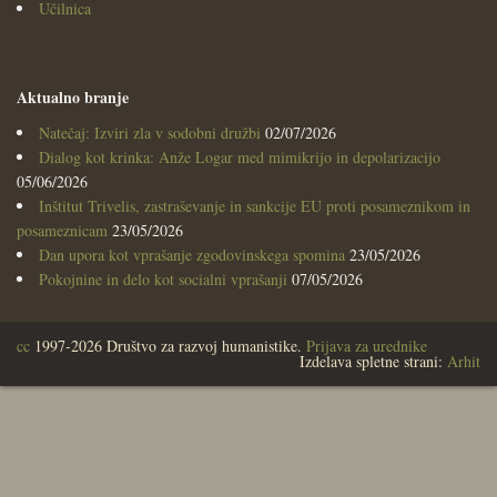
Učilnica
Aktualno branje
Natečaj: Izviri zla v sodobni družbi
02/07/2026
Dialog kot krinka: Anže Logar med mimikrijo in depolarizacijo
05/06/2026
Inštitut Trivelis, zastraševanje in sankcije EU proti posameznikom in
posameznicam
23/05/2026
Dan upora kot vprašanje zgodovinskega spomina
23/05/2026
Pokojnine in delo kot socialni vprašanji
07/05/2026
cc
1997-2026 Društvo za razvoj humanistike.
Prijava za urednike
Izdelava spletne strani:
Arhit