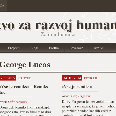
ICA
vo za razvoj human
Zofijini ljubimci
Projekti
Blogi
Forum
Povezave
Arhivi
George Lucas
KOTIČEK
KOTIČEK
2. 1. 2015
14. 10. 2014
»Vse je remiks« – Remiks
»Vse je remiks«
Inc.
Avtor:
Kirby Ferguson
Kirby Ferguson je newyorški filmar
Avtor:
Kirby Ferguson
in spletna senzacija, ki je svoj pohod
Drugi del: Remiks Inc. Transkript:
po različnih video kanalih začel z
Mogoče zato, ker so filmi tako dragi.
zanimivimi kratkimi avtorskimi