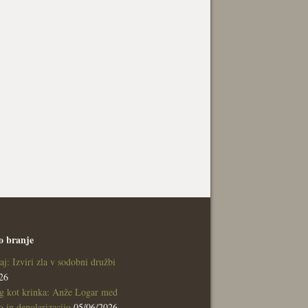
o branje
aj: Izviri zla v sodobni družbi
26
g kot krinka: Anže Logar med
 in depolarizacijo
05/06/2026