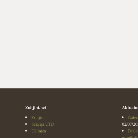
Zofijini.net
Aktualn
Zofijini
Nateč
Sekcija UTD
02/07/20
Učilnica
Dialo
mimikrijo