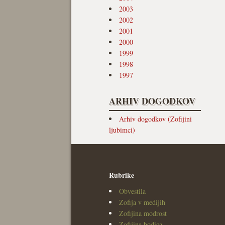
2003
2002
2001
2000
1999
1998
1997
ARHIV DOGODKOV
Arhiv dogodkov (Zofijini
ljubimci)
Rubrike
Obvestila
Zofija v medijih
Zofijina modrost
Zofijina bodica