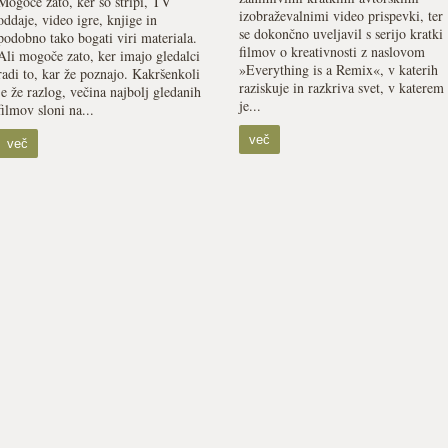
Mogoče zato, ker so stripi, TV
izobraževalnimi video prispevki, ter
oddaje, video igre, knjige in
se dokončno uveljavil s serijo kratki
podobno tako bogati viri materiala.
filmov o kreativnosti z naslovom
Ali mogoče zato, ker imajo gledalci
»Everything is a Remix«, v katerih
radi to, kar že poznajo. Kakršenkoli
raziskuje in razkriva svet, v katerem
je že razlog, večina najbolj gledanih
je...
filmov sloni na...
več
več