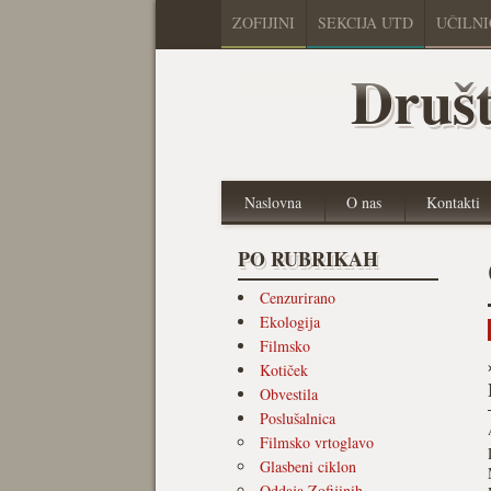
ZOFIJINI
SEKCIJA UTD
UČILN
Društ
Naslovna
O nas
Kontakti
PO RUBRIKAH
Cenzurirano
Ekologija
Filmsko
Kotiček
Obvestila
Poslušalnica
Filmsko vrtoglavo
Glasbeni ciklon
Oddaja Zofijinih