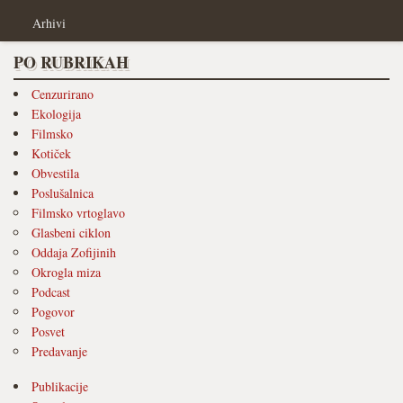
Arhivi
PO RUBRIKAH
Cenzurirano
Ekologija
Filmsko
Kotiček
Obvestila
Poslušalnica
Filmsko vrtoglavo
Glasbeni ciklon
Oddaja Zofijinih
Okrogla miza
Podcast
Pogovor
Posvet
Predavanje
Publikacije