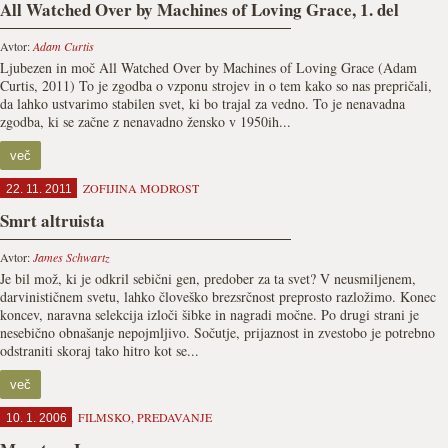
All Watched Over by Machines of Loving Grace, 1. del
Avtor:
Adam Curtis
Ljubezen in moč All Watched Over by Machines of Loving Grace (Adam
Curtis, 2011) To je zgodba o vzponu strojev in o tem kako so nas prepričali,
da lahko ustvarimo stabilen svet, ki bo trajal za vedno. To je nenavadna
zgodba, ki se začne z nenavadno žensko v 1950ih...
več
ZOFIJINA MODROST
22. 11. 2011
Smrt altruista
Avtor:
James Schwartz
Je bil mož, ki je odkril sebični gen, predober za ta svet? V neusmiljenem,
darvinističnem svetu, lahko človeško brezsrčnost preprosto razložimo. Konec
koncev, naravna selekcija izloči šibke in nagradi močne. Po drugi strani je
nesebično obnašanje nepojmljivo. Sočutje, prijaznost in zvestobo je potrebno
odstraniti skoraj tako hitro kot se...
več
FILMSKO
,
PREDAVANJE
10. 1. 2006