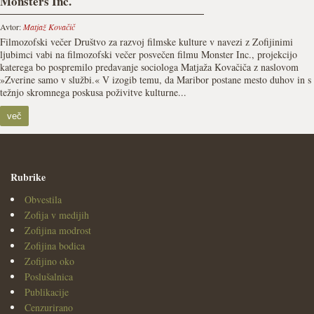
Monsters Inc.
Avtor:
Matjaž Kovačič
Filmozofski večer Društvo za razvoj filmske kulture v navezi z Zofijinimi
ljubimci vabi na filmozofski večer posvečen filmu Monster Inc., projekcijo
katerega bo pospremilo predavanje sociologa Matjaža Kovačiča z naslovom
»Zverine samo v službi.« V izogib temu, da Maribor postane mesto duhov in s
težnjo skromnega poskusa poživitve kulturne...
več
Rubrike
Obvestila
Zofija v medijih
Zofijina modrost
Zofijina bodica
Zofijino oko
Poslušalnica
Publikacije
Cenzurirano