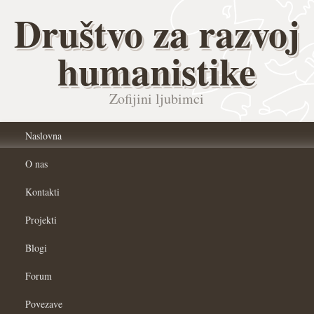
Društvo za razvoj
humanistike
Zofijini ljubimci
Naslovna
O nas
Kontakti
Projekti
Blogi
Forum
Povezave