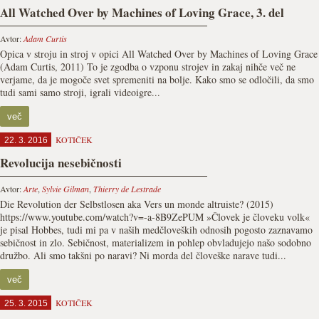
All Watched Over by Machines of Loving Grace, 3. del
Avtor:
Adam Curtis
Opica v stroju in stroj v opici All Watched Over by Machines of Loving Grace
(Adam Curtis, 2011) To je zgodba o vzponu strojev in zakaj nihče več ne
verjame, da je mogoče svet spremeniti na bolje. Kako smo se odločili, da smo
tudi sami samo stroji, igrali videoigre...
več
KOTIČEK
22. 3. 2016
Revolucija nesebičnosti
Avtor:
Arte
,
Sylvie Gilman
,
Thierry de Lestrade
Die Revolution der Selbstlosen aka Vers un monde altruiste? (2015)
https://www.youtube.com/watch?v=-a-8B9ZePUM »Človek je človeku volk«
je pisal Hobbes, tudi mi pa v naših medčloveških odnosih pogosto zaznavamo
sebičnost in zlo. Sebičnost, materializem in pohlep obvladujejo našo sodobno
družbo. Ali smo takšni po naravi? Ni morda del človeške narave tudi...
več
KOTIČEK
25. 3. 2015