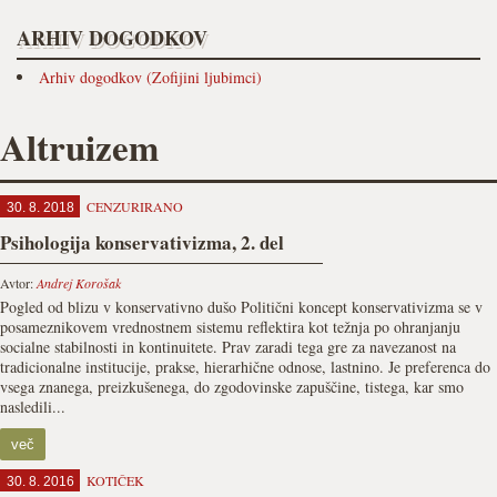
ARHIV DOGODKOV
Arhiv dogodkov (Zofijini ljubimci)
Altruizem
CENZURIRANO
30. 8. 2018
Psihologija konservativizma, 2. del
Avtor:
Andrej Korošak
Pogled od blizu v konservativno dušo Politični koncept konservativizma se v
posameznikovem vrednostnem sistemu reflektira kot težnja po ohranjanju
socialne stabilnosti in kontinuitete. Prav zaradi tega gre za navezanost na
tradicionalne institucije, prakse, hierarhične odnose, lastnino. Je preferenca do
vsega znanega, preizkušenega, do zgodovinske zapuščine, tistega, kar smo
nasledili...
več
KOTIČEK
30. 8. 2016