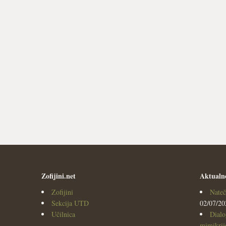
Zofijini.net
Aktualn
Zofijini
Nateč
Sekcija UTD
02/07/20
Učilnica
Dialo
mimikrijo