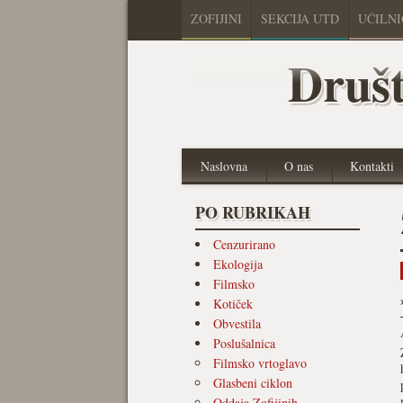
ZOFIJINI
SEKCIJA UTD
UČILN
Društ
Naslovna
O nas
Kontakti
PO RUBRIKAH
Cenzurirano
Ekologija
Filmsko
Kotiček
Obvestila
Poslušalnica
Filmsko vrtoglavo
Glasbeni ciklon
Oddaja Zofijinih