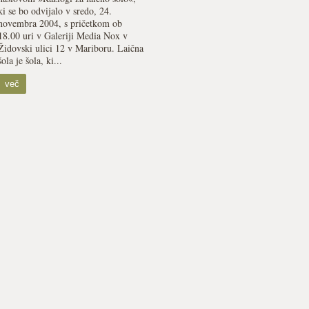
ki se bo odvijalo v sredo, 24.
novembra 2004, s pričetkom ob
18.00 uri v Galeriji Media Nox v
Židovski ulici 12 v Mariboru. Laična
šola je šola, ki...
več