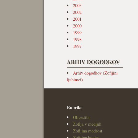
2003
2002
2001
2000
1999
1998
1997
ARHIV DOGODKOV
Arhiv dogodkov (Zofijini
ljubimci)
Rubrike
Obvestila
Zofija v medijih
Zofijina modrost
Zofijina bodica