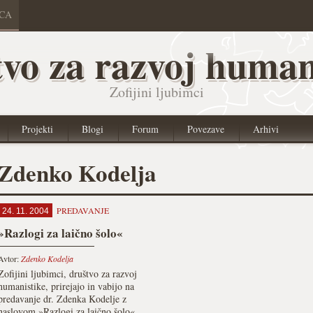
ICA
vo za razvoj human
Zofijini ljubimci
Projekti
Blogi
Forum
Povezave
Arhivi
Zdenko Kodelja
PREDAVANJE
24. 11. 2004
»Razlogi za laično šolo«
Avtor:
Zdenko Kodelja
Zofijini ljubimci, društvo za razvoj
humanistike, prirejajo in vabijo na
predavanje dr. Zdenka Kodelje z
naslovom »Razlogi za laično šolo«,