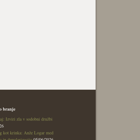
o branje
aj: Izviri zla v sodobni družbi
26
g kot krinka: Anže Logar med
 in depolarizacijo
05/06/2026