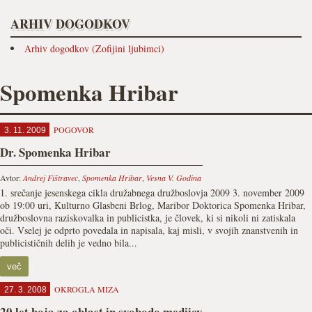
ARHIV DOGODKOV
Arhiv dogodkov (Zofijini ljubimci)
Spomenka Hribar
POGOVOR
3. 11. 2009
Dr. Spomenka Hribar
Avtor:
Andrej Fištravec
,
Spomenka Hribar
,
Vesna V. Godina
1. srečanje jesenskega cikla družabnega družboslovja 2009 3. november 2009
ob 19:00 uri, Kulturno Glasbeni Brlog, Maribor Doktorica Spomenka Hribar,
družboslovna raziskovalka in publicistka, je človek, ki si nikoli ni zatiskala
oči. Vselej je odprto povedala in napisala, kaj misli, v svojih znanstvenih in
publicističnih delih je vedno bila...
več
OKROGLA MIZA
27. 3. 2008
20 let boja za oblast in svobodo medijev