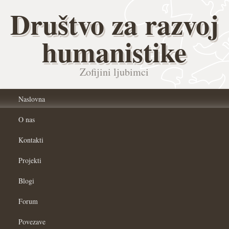
Društvo za razvoj
humanistike
Zofijini ljubimci
Naslovna
O nas
Kontakti
Projekti
Blogi
Forum
Povezave