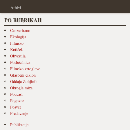
Arhivi
PO RUBRIKAH
Cenzurirano
Ekologija
Filmsko
Kotiček
Obvestila
Poslušalnica
Filmsko vrtoglavo
Glasbeni ciklon
Oddaja Zofijinih
Okrogla miza
Podcast
Pogovor
Posvet
Predavanje
Publikacije