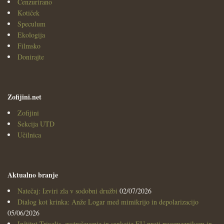
Cenzurirano
Kotiček
Speculum
Ekologija
Filmsko
Donirajte
Zofijini.net
Zofijini
Sekcija UTD
Učilnica
Aktualno branje
Natečaj: Izviri zla v sodobni družbi
02/07/2026
Dialog kot krinka: Anže Logar med mimikrijo in depolarizacijo
05/06/2026
Inštitut Trivelis, zastraševanje in sankcije EU proti posameznikom in