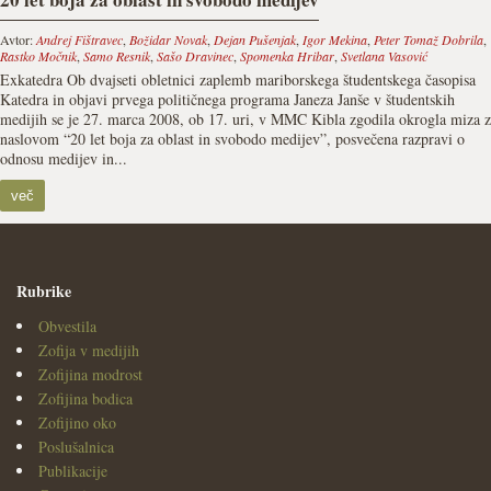
Avtor:
Andrej Fištravec
,
Božidar Novak
,
Dejan Pušenjak
,
Igor Mekina
,
Peter Tomaž Dobrila
,
Rastko Močnik
,
Samo Resnik
,
Sašo Dravinec
,
Spomenka Hribar
,
Svetlana Vasović
Exkatedra Ob dvajseti obletnici zaplemb mariborskega študentskega časopisa
Katedra in objavi prvega političnega programa Janeza Janše v študentskih
medijih se je 27. marca 2008, ob 17. uri, v MMC Kibla zgodila okrogla miza z
naslovom “20 let boja za oblast in svobodo medijev”, posvečena razpravi o
odnosu medijev in...
več
Rubrike
Obvestila
Zofija v medijih
Zofijina modrost
Zofijina bodica
Zofijino oko
Poslušalnica
Publikacije