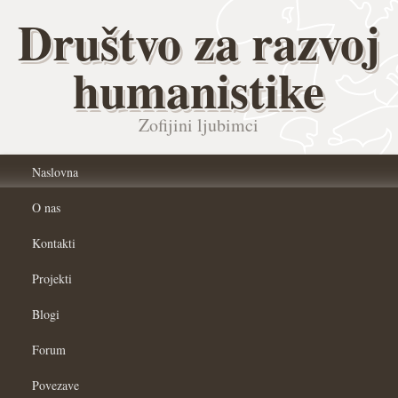
Društvo za razvoj
humanistike
Zofijini ljubimci
Naslovna
O nas
Kontakti
Projekti
Blogi
Forum
Povezave