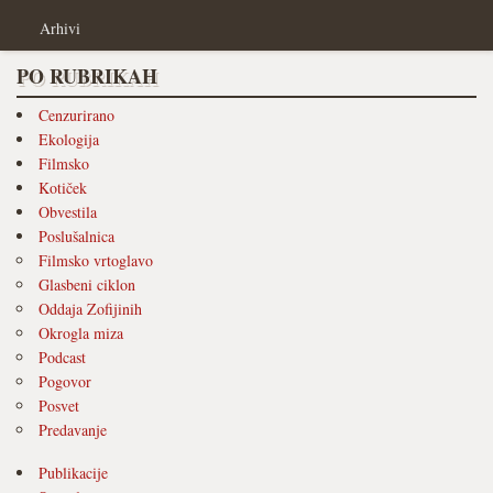
Arhivi
PO RUBRIKAH
Cenzurirano
Ekologija
Filmsko
Kotiček
Obvestila
Poslušalnica
Filmsko vrtoglavo
Glasbeni ciklon
Oddaja Zofijinih
Okrogla miza
Podcast
Pogovor
Posvet
Predavanje
Publikacije