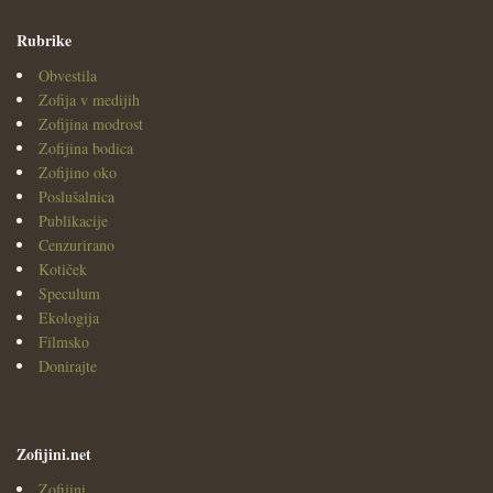
Rubrike
Obvestila
Zofija v medijih
Zofijina modrost
Zofijina bodica
Zofijino oko
Poslušalnica
Publikacije
Cenzurirano
Kotiček
Speculum
Ekologija
Filmsko
Donirajte
Zofijini.net
Zofijini