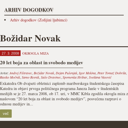
ARHIV DOGODKOV
Arhiv dogodkov (Zofijini ljubimci)
Božidar Novak
OKROGLA MIZA
27. 3. 2008
20 let boja za oblast in svobodo medijev
Avtor:
Andrej Fištravec
,
Božidar Novak
,
Dejan Pušenjak
,
Igor Mekina
,
Peter Tomaž Dobrila
,
Rastko Močnik
,
Samo Resnik
,
Sašo Dravinec
,
Spomenka Hribar
,
Svetlana Vasović
Exkatedra Ob dvajseti obletnici zaplemb mariborskega študentskega časopisa
Katedra in objavi prvega političnega programa Janeza Janše v študentskih
medijih se je 27. marca 2008, ob 17. uri, v MMC Kibla zgodila okrogla miza z
naslovom “20 let boja za oblast in svobodo medijev”, posvečena razpravi o
odnosu medijev in...
več