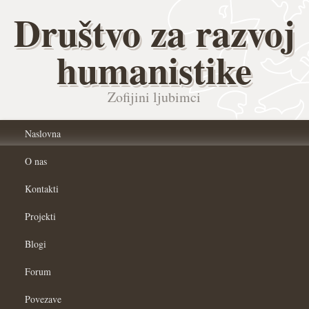
Društvo za razvoj
humanistike
Zofijini ljubimci
Naslovna
O nas
Kontakti
Projekti
Blogi
Forum
Povezave