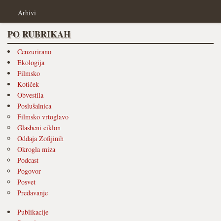
Arhivi
PO RUBRIKAH
Cenzurirano
Ekologija
Filmsko
Kotiček
Obvestila
Poslušalnica
Filmsko vrtoglavo
Glasbeni ciklon
Oddaja Zofijinih
Okrogla miza
Podcast
Pogovor
Posvet
Predavanje
Publikacije