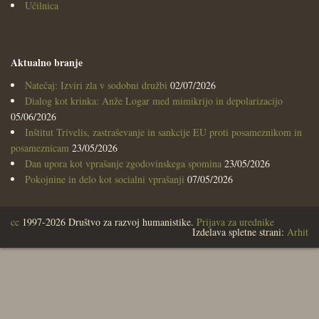
Učilnica
Aktualno branje
Natečaj: Izviri zla v sodobni družbi
02/07/2026
Dialog kot krinka: Anže Logar med mimikrijo in depolarizacijo
05/06/2026
Inštitut Trivelis, zastraševanje in sankcije EU proti posameznikom in
posameznicam
23/05/2026
Dan upora kot vprašanje zgodovinskega spomina
23/05/2026
Pokojnine in delo kot socialni vprašanji
07/05/2026
cc
1997-2026 Društvo za razvoj humanistike.
Prijava za urednike
Izdelava spletne strani:
Arhit