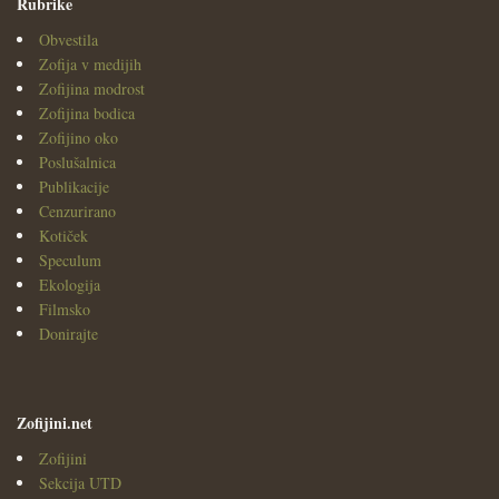
Rubrike
Obvestila
Zofija v medijih
Zofijina modrost
Zofijina bodica
Zofijino oko
Poslušalnica
Publikacije
Cenzurirano
Kotiček
Speculum
Ekologija
Filmsko
Donirajte
Zofijini.net
Zofijini
Sekcija UTD