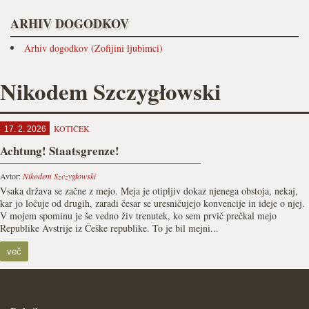
ARHIV DOGODKOV
Arhiv dogodkov (Zofijini ljubimci)
Nikodem Szczygłowski
KOTIČEK
17. 2. 2026
Achtung! Staatsgrenze!
Avtor:
Nikodem Szczygłowski
Vsaka država se začne z mejo. Meja je otipljiv dokaz njenega obstoja, nekaj,
kar jo ločuje od drugih, zaradi česar se uresničujejo konvencije in ideje o njej.
V mojem spominu je še vedno živ trenutek, ko sem prvič prečkal mejo
Republike Avstrije iz Češke republike. To je bil mejni...
več