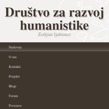
Društvo za razvoj
humanistike
Zofijini ljubimci
Naslovna
O nas
Kontakti
Projekti
Blogi
Forum
Povezave