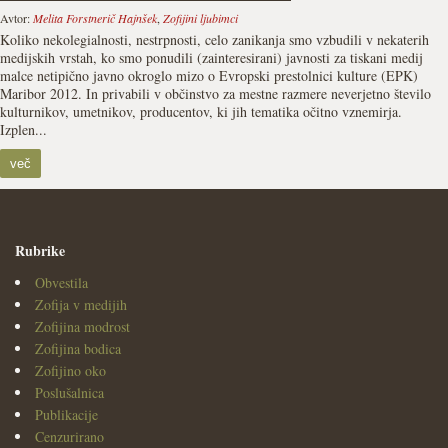
Avtor:
Melita Forstnerič Hajnšek
,
Zofijini ljubimci
Koliko nekolegialnosti, nestrpnosti, celo zanikanja smo vzbudili v nekaterih
medijskih vrstah, ko smo ponudili (zainteresirani) javnosti za tiskani medij
malce netipično javno okroglo mizo o Evropski prestolnici kulture (EPK)
Maribor 2012. In privabili v občinstvo za mestne razmere neverjetno število
kulturnikov, umetnikov, producentov, ki jih tematika očitno vznemirja.
Izplen...
več
Rubrike
Obvestila
Zofija v medijih
Zofijina modrost
Zofijina bodica
Zofijino oko
Poslušalnica
Publikacije
Cenzurirano