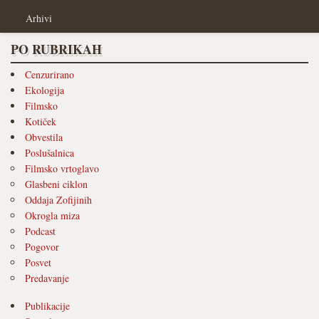
Arhivi
PO RUBRIKAH
Cenzurirano
Ekologija
Filmsko
Kotiček
Obvestila
Poslušalnica
Filmsko vrtoglavo
Glasbeni ciklon
Oddaja Zofijinih
Okrogla miza
Podcast
Pogovor
Posvet
Predavanje
Publikacije