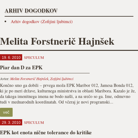
ARHIV DOGODKOV
Arhiv dogodkov (Zofijini ljubimci)
Melita Forstnerič Hajnšek
SPECULUM
19. 6. 2010
Piar dan D za EPK
Avtor:
Melita Forstnerič Hajnšek
,
Zofijini ljubimci
Končno smo ga dobili – prvega moža EPK Maribor 012, Jamesa Bonda 012,
ki je po meri države, kulturnega ministrstva in oblasti Maribora. Kazalo je že,
da takega imenitnega imena ne bodo našli, a na srečo so ga. Ime, odmevno
tudi v mednarodnih koordinatah. Od včeraj je novi programski...
več
SPECULUM
29. 3. 2010
EPK kot enota nične tolerance do kritike