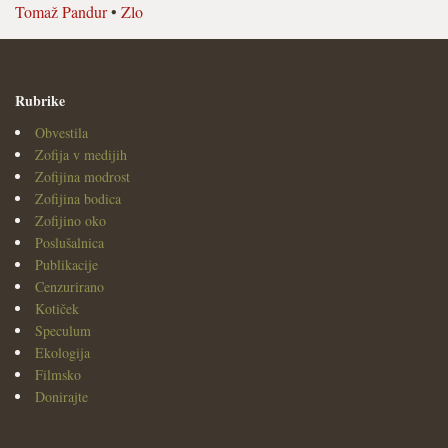
Tomaž Pandur
•
Zlo
Rubrike
Obvestila
Zofija v medijih
Zofijina modrost
Zofijina bodica
Zofijino oko
Poslušalnica
Publikacije
Cenzurirano
Kotiček
Speculum
Ekologija
Filmsko
Donirajte