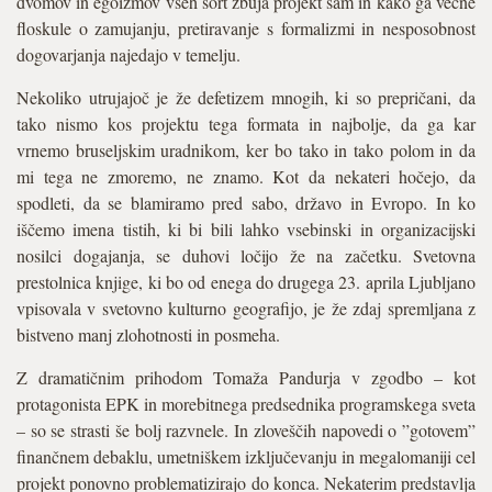
dvomov in egoizmov vseh sort zbuja projekt sam in kako ga večne
floskule o zamujanju, pretiravanje s formalizmi in nesposobnost
dogovarjanja najedajo v temelju.
Nekoliko utrujajoč je že defetizem mnogih, ki so prepričani, da
tako nismo kos projektu tega formata in najbolje, da ga kar
vrnemo bruseljskim uradnikom, ker bo tako in tako polom in da
mi tega ne zmoremo, ne znamo. Kot da nekateri hočejo, da
spodleti, da se blamiramo pred sabo, državo in Evropo. In ko
iščemo imena tistih, ki bi bili lahko vsebinski in organizacijski
nosilci dogajanja, se duhovi ločijo že na začetku. Svetovna
prestolnica knjige, ki bo od enega do drugega 23. aprila Ljubljano
vpisovala v svetovno kulturno geografijo, je že zdaj spremljana z
bistveno manj zlohotnosti in posmeha.
Z dramatičnim prihodom Tomaža Pandurja v zgodbo – kot
protagonista EPK in morebitnega predsednika programskega sveta
– so se strasti še bolj razvnele. In zloveščih napovedi o ”gotovem”
finančnem debaklu, umetniškem izključevanju in megalomaniji cel
projekt ponovno problematizirajo do konca. Nekaterim predstavlja