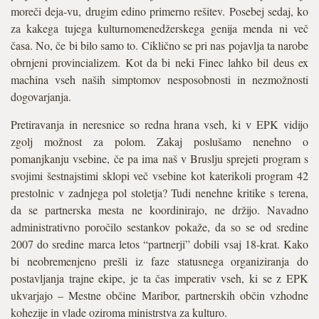
moreči deja-vu, drugim edino primerno rešitev. Posebej sedaj, ko
za kakega tujega kulturnomenedžerskega genija menda ni več
časa. No, če bi bilo samo to. Ciklično se pri nas pojavlja ta narobe
obrnjeni provincializem. Kot da bi neki Finec lahko bil deus ex
machina vseh naših simptomov nesposobnosti in nezmožnosti
dogovarjanja.
Pretiravanja in neresnice so redna hrana vseh, ki v EPK vidijo
zgolj možnost za polom. Zakaj poslušamo nenehno o
pomanjkanju vsebine, če pa ima naš v Bruslju sprejeti program s
svojimi šestnajstimi sklopi več vsebine kot katerikoli program 42
prestolnic v zadnjega pol stoletja? Tudi nenehne kritike s terena,
da se partnerska mesta ne koordinirajo, ne držijo. Navadno
administrativno poročilo sestankov pokaže, da so se od sredine
2007 do sredine marca letos “partnerji” dobili vsaj 18-krat. Kako
bi neobremenjeno prešli iz faze statusnega organiziranja do
postavljanja trajne ekipe, je ta čas imperativ vseh, ki se z EPK
ukvarjajo – Mestne občine Maribor, partnerskih občin vzhodne
kohezije in vlade oziroma ministrstva za kulturo.