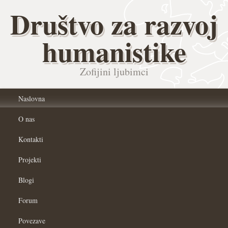
Društvo za razvoj
humanistike
Zofijini ljubimci
Naslovna
O nas
Kontakti
Projekti
Blogi
Forum
Povezave