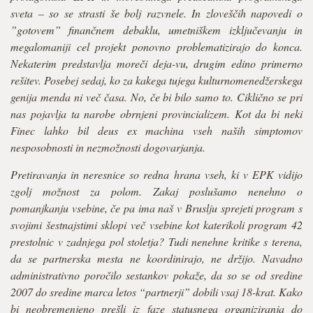
sveta – so se strasti še bolj razvnele. In zloveščih napovedi o
”gotovem” finančnem debaklu, umetniškem izključevanju in
megalomaniji cel projekt ponovno problematizirajo do konca.
Nekaterim predstavlja moreči deja-vu, drugim edino primerno
rešitev. Posebej sedaj, ko za kakega tujega kulturnomenedžerskega
genija menda ni več časa. No, če bi bilo samo to. Ciklično se pri
nas pojavlja ta narobe obrnjeni provincializem. Kot da bi neki
Finec lahko bil deus ex machina vseh naših simptomov
nesposobnosti in nezmožnosti dogovarjanja.
Pretiravanja in neresnice so redna hrana vseh, ki v EPK vidijo
zgolj možnost za polom. Zakaj poslušamo nenehno o
pomanjkanju vsebine, če pa ima naš v Bruslju sprejeti program s
svojimi šestnajstimi sklopi več vsebine kot katerikoli program 42
prestolnic v zadnjega pol stoletja? Tudi nenehne kritike s terena,
da se partnerska mesta ne koordinirajo, ne držijo. Navadno
administrativno poročilo sestankov pokaže, da so se od sredine
2007 do sredine marca letos “partnerji” dobili vsaj 18-krat. Kako
bi neobremenjeno prešli iz faze statusnega organiziranja do