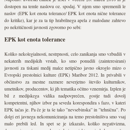
dostopen na temle naslovu oz. spodaj. V njem smo spremenili le
naslov (EPK kot enota tolerance/ EPK kot enota nične tolerance
do kritike), kar je za ta tip hrabrilnega apela z malodane zahtevo
po nekritičnosti javnosti zgovorno po sebi:
EPK kot enota tolerance
Koliko nekolegialnosti, nestrpnosti, celo zanikanja smo vzbudili v
nekaterih medijskih vrstah, ko smo ponudili (zainteresirani)
javnosti za tiskani medij malce netipično javno okroglo mizo o
Evropski prestolnici kulture (EPK) Maribor 2012. In privabili v
občinstvo za mestne razmere neverjetno število kulturnikov,
umetnikov, producentov, ki jih tematika očitno vznemirja. Izplen je
bil z medijskega vidika nadpovprečen, gostje tudi dovolj
kompetentni, njihov izbor pa seveda korespondira s fazo, v kateri
EPK tačas je. Pa če je ta še tako ”nevsebinska” in ”tehnična”. Po
dolgi eri javnega nekomuniciranja na temo prestolništva smo vsaj
malo prebili led. In spet se je izkazalo, koliko negativizma,