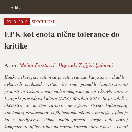
Arhivi
SPECULUM
29. 3. 2010
EPK kot enota nične tolerance do
kritike
Avtor:
Melita Forstnerič Hajnšek
,
Zofijini ljubimci
Koliko nekolegialnosti, nestrpnosti, celo zanikanja smo vzbudili v
nekaterih medijskih vrstah, ko smo ponudili (zainteresirani)
javnosti za tiskani medij malce netipično javno okroglo mizo o
Evropski prestolnici kulture (EPK) Maribor 2012. In privabili v
občinstvo za mestne razmere neverjetno število kulturnikov,
umetnikov, producentov, ki jih tematika očitno vznemirja. Izplen je
bil z medijskega vidika nadpovprečen, gostje tudi dovolj
kompetentni, njihov izbor pa seveda korespondira s fazo, v kateri