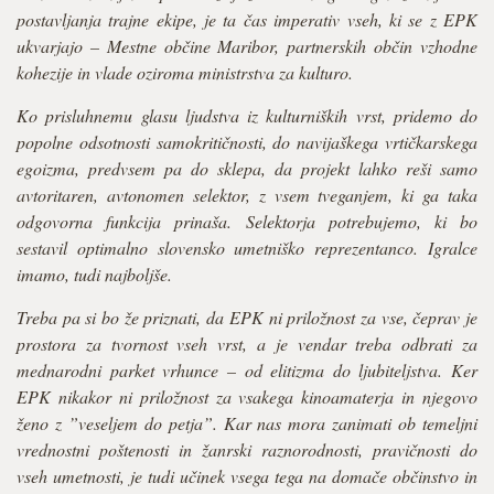
postavljanja trajne ekipe, je ta čas imperativ vseh, ki se z EPK
ukvarjajo – Mestne občine Maribor, partnerskih občin vzhodne
kohezije in vlade oziroma ministrstva za kulturo.
Ko prisluhnemu glasu ljudstva iz kulturniških vrst, pridemo do
popolne odsotnosti samokritičnosti, do navijaškega vrtičkarskega
egoizma, predvsem pa do sklepa, da projekt lahko reši samo
avtoritaren, avtonomen selektor, z vsem tveganjem, ki ga taka
odgovorna funkcija prinaša. Selektorja potrebujemo, ki bo
sestavil optimalno slovensko umetniško reprezentanco. Igralce
imamo, tudi najboljše.
Treba pa si bo že priznati, da EPK ni priložnost za vse, čeprav je
prostora za tvornost vseh vrst, a je vendar treba odbrati za
mednarodni parket vrhunce – od elitizma do ljubiteljstva. Ker
EPK nikakor ni priložnost za vsakega kinoamaterja in njegovo
ženo z ”veseljem do petja”. Kar nas mora zanimati ob temeljni
vrednostni poštenosti in žanrski raznorodnosti, pravičnosti do
vseh umetnosti, je tudi učinek vsega tega na domače občinstvo in