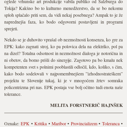
oglede vrhunske art produkcije vabila publiko od Salzburga do
Tokija? Kakšno bo to kulturno menedžerstvo, da se bo nekomu
sploh splačalo priti sem, da vidi nekaj posebnega? Ampak to je že
naprednejša faza, ko bodo odgovorni postavljeni in programi
sprejeti.
Nekdo se je duhovito vprašal ob nezmožnosti konsenza, ko gre za
EPK: kako zagnati stroj, ko pa polovica dela na elektriko, pol pa
na dizel? Totalna odsotnost in nezmožnost dialoga je notorična in
ni obetov, da bomo prišli do sinergije. Zagotovo pa bo kmalu nek
kompetenten svet s polnimi pooblastili odločil, kdo, koliko, s čim,
kako bodo sodelovali v najpomembnejšem ”izhodnostrateškem”
projektu te Slovenije tukaj, ki je v mnogočem žrtev somraka
policentrizma pri nas. EPK postaja vse bolj očitno tudi enota naše
tolerance.
MELITA FORSTNERIČ HAJNŠEK
Oznake:
EPK
•
Kritika
•
Maribor
•
Provincializem
•
Toleranca
•