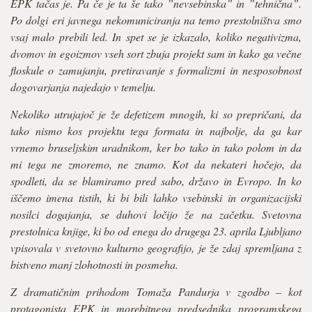
EPK tačas je. Pa če je ta še tako ”nevsebinska” in ”tehnična”.
Po dolgi eri javnega nekomuniciranja na temo prestolništva smo
vsaj malo prebili led. In spet se je izkazalo, koliko negativizma,
dvomov in egoizmov vseh sort zbuja projekt sam in kako ga večne
floskule o zamujanju, pretiravanje s formalizmi in nesposobnost
dogovarjanja najedajo v temelju.
Nekoliko utrujajoč je že defetizem mnogih, ki so prepričani, da
tako nismo kos projektu tega formata in najbolje, da ga kar
vrnemo bruseljskim uradnikom, ker bo tako in tako polom in da
mi tega ne zmoremo, ne znamo. Kot da nekateri hočejo, da
spodleti, da se blamiramo pred sabo, državo in Evropo. In ko
iščemo imena tistih, ki bi bili lahko vsebinski in organizacijski
nosilci dogajanja, se duhovi ločijo že na začetku. Svetovna
prestolnica knjige, ki bo od enega do drugega 23. aprila Ljubljano
vpisovala v svetovno kulturno geografijo, je že zdaj spremljana z
bistveno manj zlohotnosti in posmeha.
Z dramatičnim prihodom Tomaža Pandurja v zgodbo – kot
protagonista EPK in morebitnega predsednika programskega