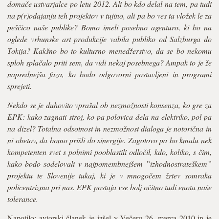
domače ustvarjalce po letu 2012. Ali bo kdo delal na tem, pa tudi
na p(r)odajanju teh projektov v tujino, ali pa bo ves ta vložek le za
peščico naše publike? Bomo imeli posebno agenturo, ki bo na
oglede vrhunske art produkcije vabila publiko od Salzburga do
Tokija? Kakšno bo to kulturno menedžerstvo, da se bo nekomu
sploh splačalo priti sem, da vidi nekaj posebnega? Ampak to je že
naprednejša faza, ko bodo odgovorni postavljeni in programi
sprejeti.
Nekdo se je duhovito vprašal ob nezmožnosti konsenza, ko gre za
EPK: kako zagnati stroj, ko pa polovica dela na elektriko, pol pa
na dizel? Totalna odsotnost in nezmožnost dialoga je notorična in
ni obetov, da bomo prišli do sinergije. Zagotovo pa bo kmalu nek
kompetenten svet s polnimi pooblastili odločil, kdo, koliko, s čim,
kako bodo sodelovali v najpomembnejšem ”izhodnostrateškem”
projektu te Slovenije tukaj, ki je v mnogočem žrtev somraka
policentrizma pri nas. EPK postaja vse bolj očitno tudi enota naše
tolerance.
Napotilo: avtorski članek je izšel v Večeru 26. marca 2010 in je