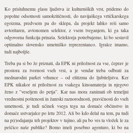
Ko prisluhnemu glasu ljudstva iz kulturniških vrst, pridemo do
popolne odsotnosti samokritičnosti, do navijaškega vrtičkarskega
egoizma, predvsem pa do sklepa, da projekt lahko reši samo
avtoritaren, avtonomen selektor, z vsem tveganjem, ki ga taka
odgovorna funkcija prinaša. Selektorja potrebujemo, ki bo sestavil
optimalno slovensko umetniško reprezentanco. Igralce imamo,
tudi najboljše.
Treba pa si bo že priznati, da EPK ni priložnost za vse, čeprav je
prostora za tvornost vseh vrst, a je vendar treba odbrati za
mednarodni parket vrhunce – od elitizma do ljubiteljstva. Ker
EPK nikakor ni priložnost za vsakega kinoamaterja in njegovo
ženo z ”veseljem do petja”. Kar nas mora zanimati ob temeljni
vrednostni poštenosti in žanrski raznorodnosti, pravičnosti do vseh
umetnosti, je tudi učinek vsega tega na domače občinstvo in
domače ustvarjalce po letu 2012. Ali bo kdo delal na tem, pa tudi
na p(r)odajanju teh projektov v tujino, ali pa bo ves ta vložek le za
peščico naše publike? Bomo imeli posebno agenturo, ki bo na