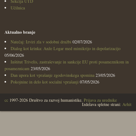
Sekcija UTD
Učilnica
Aktualno branje
Natečaj: Izviri zla v sodobni družbi
02/07/2026
Dialog kot krinka: Anže Logar med mimikrijo in depolarizacijo
05/06/2026
Inštitut Trivelis, zastraševanje in sankcije EU proti posameznikom in
posameznicam
23/05/2026
Dan upora kot vprašanje zgodovinskega spomina
23/05/2026
Pokojnine in delo kot socialni vprašanji
07/05/2026
cc
1997-2026 Društvo za razvoj humanistike.
Prijava za urednike
Izdelava spletne strani:
Arhit