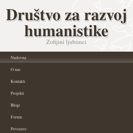
Društvo za razvoj
humanistike
Zofijini ljubimci
Naslovna
O nas
Kontakti
Projekti
Blogi
Forum
Povezave