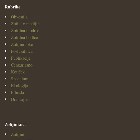
Rubrike
Obvestila
Zofija v medijih
Zofijina modrost
Zofijina bodica
Zofijino oko
Poslušalnica
Publikacije
Cenzurirano
Kotiček
Speculum
Ekologija
Filmsko
Donirajte
Zofijini.net
Zofijini