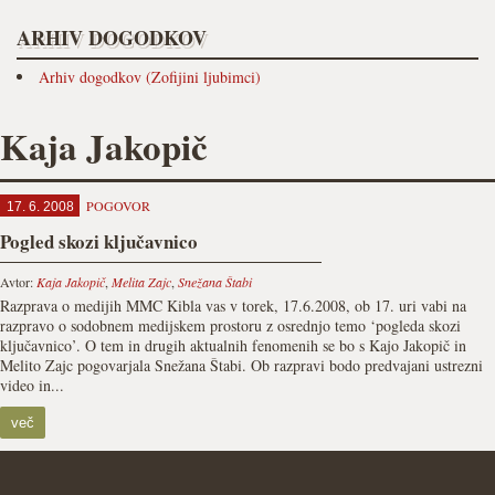
ARHIV DOGODKOV
Arhiv dogodkov (Zofijini ljubimci)
Kaja Jakopič
POGOVOR
17. 6. 2008
Pogled skozi ključavnico
Avtor:
Kaja Jakopič
,
Melita Zajc
,
Snežana Štabi
Razprava o medijih MMC Kibla vas v torek, 17.6.2008, ob 17. uri vabi na
razpravo o sodobnem medijskem prostoru z osrednjo temo ‘pogleda skozi
ključavnico’. O tem in drugih aktualnih fenomenih se bo s Kajo Jakopič in
Melito Zajc pogovarjala Snežana Štabi. Ob razpravi bodo predvajani ustrezni
video in...
več