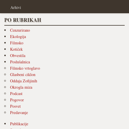
Arhivi
PO RUBRIKAH
Cenzurirano
Ekologija
Filmsko
Kotiček
Obvestila
Poslušalnica
Filmsko vrtoglavo
Glasbeni ciklon
Oddaja Zofijinih
Okrogla miza
Podcast
Pogovor
Posvet
Predavanje
Publikacije