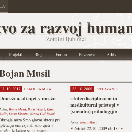
ICA
vo za razvoj human
Zofijini ljubimci
Projekti
Blogi
Forum
Povezave
Arhivi
Bojan Musil
OKROGLA MIZA
PREDAVANJE
11. 10. 2017
22. 10. 2009
Omrežen, ali ujet v mrežo
»Interdisciplinarni in
medkulturni pristopi v
Avtor:
Bojan Musil
,
Boris Vezjak
,
Katja
(socialni) psihologiji«
Košir
,
Lucia Klasinc
,
Nenad Čuš Babič
Okrogla miza Smo glavni akterji pri
Avtor:
Bojan Musil
spletanju omrežja ali smo ujeti v
V četrtek 22.10. 2009 ob 18h v
mrežo, iz katere se ne znamo