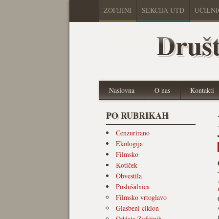
ZOFIJINI
SEKCIJA UTD
UČILN
Društ
Naslovna
O nas
Kontakti
PO RUBRIKAH
Cenzurirano
Ekologija
Filmsko
Kotiček
Obvestila
Poslušalnica
Filmsko vrtoglavo
Glasbeni ciklon
Oddaja Zofijinih