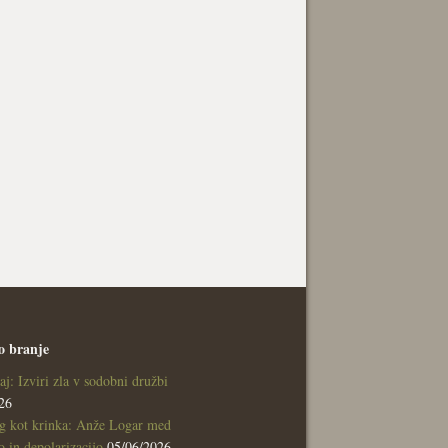
o branje
aj: Izviri zla v sodobni družbi
26
g kot krinka: Anže Logar med
 in depolarizacijo
05/06/2026