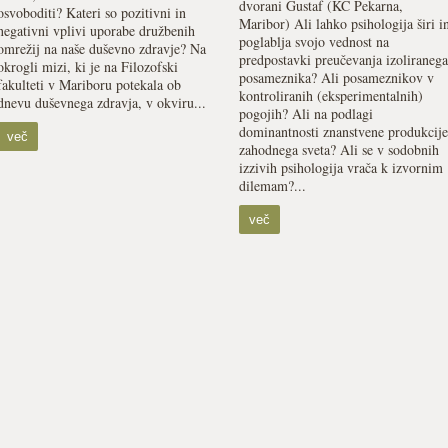
dvorani Gustaf (KC Pekarna,
osvoboditi? Kateri so pozitivni in
Maribor) Ali lahko psihologija širi i
negativni vplivi uporabe družbenih
poglablja svojo vednost na
omrežij na naše duševno zdravje? Na
predpostavki preučevanja izoliranega
okrogli mizi, ki je na Filozofski
posameznika? Ali posameznikov v
fakulteti v Mariboru potekala ob
kontroliranih (eksperimentalnih)
dnevu duševnega zdravja, v okviru...
pogojih? Ali na podlagi
dominantnosti znanstvene produkcije
več
zahodnega sveta? Ali se v sodobnih
izzivih psihologija vrača k izvornim
dilemam?...
več