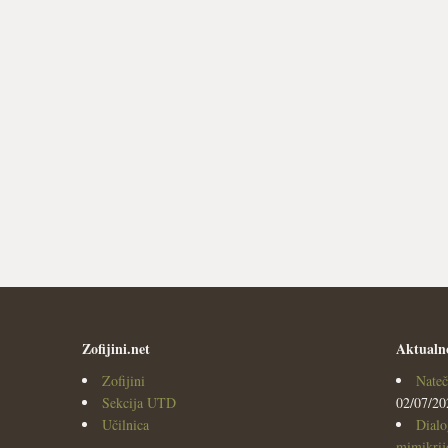
Zofijini.net
Aktualn
Zofijini
Nateč
Sekcija UTD
02/07/20
Učilnica
Dialo
mimikrijo