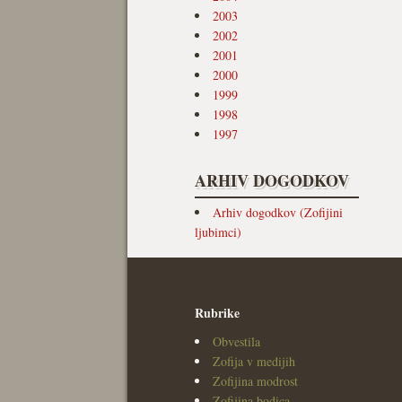
2003
2002
2001
2000
1999
1998
1997
ARHIV DOGODKOV
Arhiv dogodkov (Zofijini
ljubimci)
Rubrike
Obvestila
Zofija v medijih
Zofijina modrost
Zofijina bodica