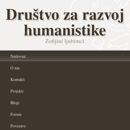
Društvo za razvoj
humanistike
Zofijini ljubimci
Naslovna
O nas
Kontakti
Projekti
Blogi
Forum
Povezave