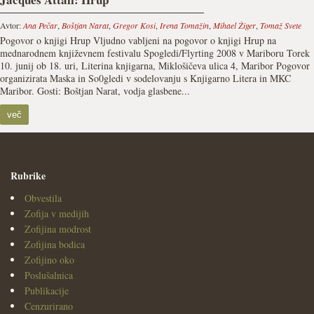
Avtor:
Ana Pečar
,
Boštjan Narat
,
Gregor Kosi
,
Irena Tomažin
,
Mihael Žiger
,
Tomaž Svete
Pogovor o knjigi Hrup Vljudno vabljeni na pogovor o knjigi Hrup na
mednarodnem književnem festivalu Spogledi/Flyrting 2008 v Mariboru Torek
10. junij ob 18. uri, Literina knjigarna, Miklošičeva ulica 4, Maribor Pogovor
organizirata Maska in So0gledi v sodelovanju s Knjigarno Litera in MKC
Maribor. Gosti: Boštjan Narat, vodja glasbene...
več
Rubrike
Obvestila
Zofija v medijih
Zofijina modrost
Zofijina bodica
Zofijino oko
Poslušalnica
Publikacije
Cenzurirano