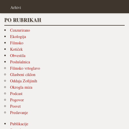
Arhivi
PO RUBRIKAH
Cenzurirano
Ekologija
Filmsko
Kotiček
Obvestila
Poslušalnica
Filmsko vrtoglavo
Glasbeni ciklon
Oddaja Zofijinih
Okrogla miza
Podcast
Pogovor
Posvet
Predavanje
Publikacije