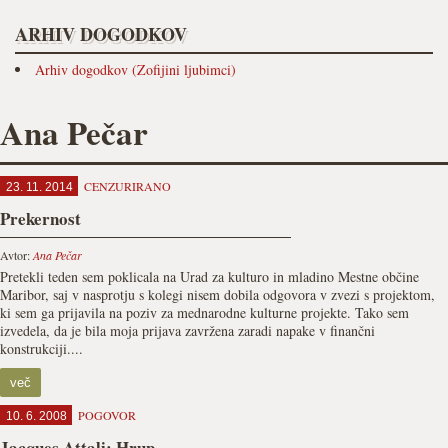
ARHIV DOGODKOV
Arhiv dogodkov (Zofijini ljubimci)
Ana Pečar
CENZURIRANO
23. 11. 2014
Prekernost
Avtor:
Ana Pečar
Pretekli teden sem poklicala na Urad za kulturo in mladino Mestne občine
Maribor, saj v nasprotju s kolegi nisem dobila odgovora v zvezi s projektom,
ki sem ga prijavila na poziv za mednarodne kulturne projekte. Tako sem
izvedela, da je bila moja prijava zavržena zaradi napake v finančni
konstrukciji....
več
POGOVOR
10. 6. 2008
Jacques Attali: Hrup