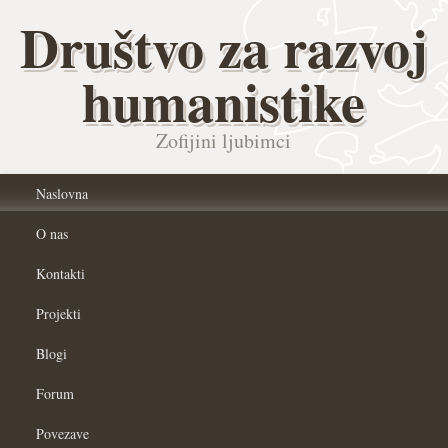
Društvo za razvoj
humanistike
Zofijini ljubimci
Naslovna
O nas
Kontakti
Projekti
Blogi
Forum
Povezave