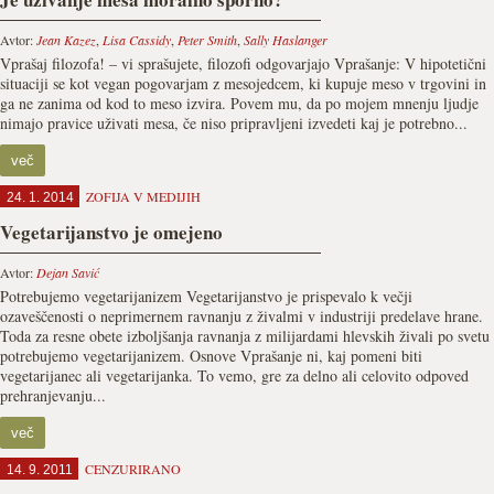
Avtor:
Jean Kazez
,
Lisa Cassidy
,
Peter Smith
,
Sally Haslanger
Vprašaj filozofa! – vi sprašujete, filozofi odgovarjajo Vprašanje: V hipotetični
situaciji se kot vegan pogovarjam z mesojedcem, ki kupuje meso v trgovini in
ga ne zanima od kod to meso izvira. Povem mu, da po mojem mnenju ljudje
nimajo pravice uživati mesa, če niso pripravljeni izvedeti kaj je potrebno...
več
ZOFIJA V MEDIJIH
24. 1. 2014
Vegetarijanstvo je omejeno
Avtor:
Dejan Savić
Potrebujemo vegetarijanizem Vegetarijanstvo je prispevalo k večji
ozaveščenosti o neprimernem ravnanju z živalmi v industriji predelave hrane.
Toda za resne obete izboljšanja ravnanja z milijardami hlevskih živali po svetu
potrebujemo vegetarijanizem. Osnove Vprašanje ni, kaj pomeni biti
vegetarijanec ali vegetarijanka. To vemo, gre za delno ali celovito odpoved
prehranjevanju...
več
CENZURIRANO
14. 9. 2011