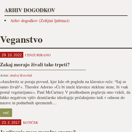
ARHIV DOGODKOV
Arhiv dogodkov (Zofijini ljubimci)
Veganstvo
CENZURIRANO
29. 10. 2022
Zakaj morajo živali tako trpeti?
Avtor:
Andrej Korošak
»Auschwitz se poraja povsod, kjer kdo ob pogledu na klavnico reče: ʾSaj so
samo živaliʿ«. Theodor Adorno »Če bi imele klavnice steklene stene, bi vsak
postal vegetarijanec«. Paul McCartney V predhodnem poglavju smo videli, da
lahko negativen vpliv desničarske ideologije pričakujemo tudi v odnosu do
narave in podnebnih sprememb....
več
KOTIČEK
23. 2. 2017
Je uživanje mesa moralno sporno?