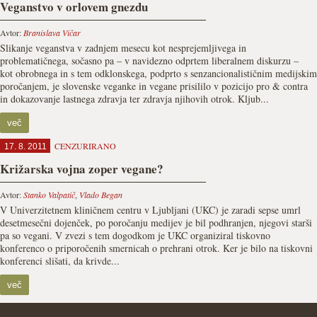
Veganstvo v orlovem gnezdu
Avtor:
Branislava Vičar
Slikanje veganstva v zadnjem mesecu kot nesprejemljivega in
problematičnega, sočasno pa – v navidezno odprtem liberalnem diskurzu –
kot obrobnega in s tem odklonskega, podprto s senzancionalističnim medijskim
poročanjem, je slovenske veganke in vegane prisililo v pozicijo pro & contra
in dokazovanje lastnega zdravja ter zdravja njihovih otrok. Kljub...
več
CENZURIRANO
17. 8. 2011
Križarska vojna zoper vegane?
Avtor:
Stanko Valpatič
,
Vlado Began
V Univerzitetnem kliničnem centru v Ljubljani (UKC) je zaradi sepse umrl
desetmesečni dojenček, po poročanju medijev je bil podhranjen, njegovi starši
pa so vegani. V zvezi s tem dogodkom je UKC organiziral tiskovno
konferenco o priporočenih smernicah o prehrani otrok. Ker je bilo na tiskovni
konferenci slišati, da krivde...
več