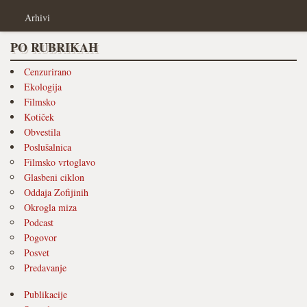
Arhivi
PO RUBRIKAH
Cenzurirano
Ekologija
Filmsko
Kotiček
Obvestila
Poslušalnica
Filmsko vrtoglavo
Glasbeni ciklon
Oddaja Zofijinih
Okrogla miza
Podcast
Pogovor
Posvet
Predavanje
Publikacije