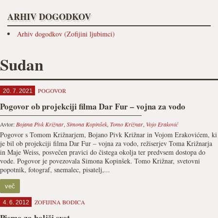
ARHIV DOGODKOV
Arhiv dogodkov (Zofijini ljubimci)
Sudan
POGOVOR
20. 7. 2021
Pogovor ob projekciji filma Dar Fur – vojna za vodo
Avtor:
Bojana Pivk Križnar
,
Simona Kopinšek
,
Tomo Križnar
,
Vojo Eraković
Pogovor s Tomom Križnarjem, Bojano Pivk Križnar in Vojom Erakovićem, ki
je bil ob projekciji filma Dar Fur – vojna za vodo, režiserjev Toma Križnarja
in Maje Weiss, posvečen pravici do čistega okolja ter predvsem dostopa do
vode. Pogovor je povezovala Simona Kopinšek. Tomo Križnar, svetovni
popotnik, fotograf, snemalec, pisatelj,...
več
ZOFIJINA BODICA
4. 6. 2012
Pismo za boljši svet