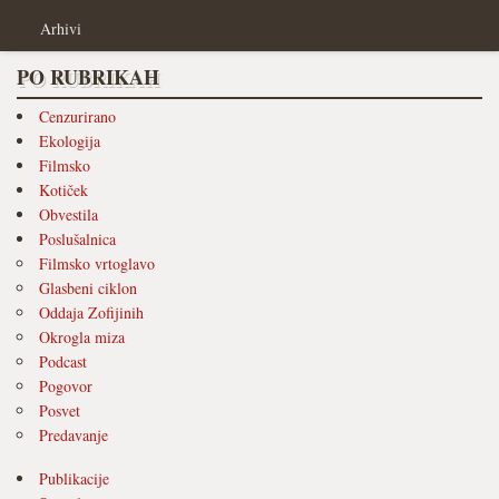
Arhivi
PO RUBRIKAH
Cenzurirano
Ekologija
Filmsko
Kotiček
Obvestila
Poslušalnica
Filmsko vrtoglavo
Glasbeni ciklon
Oddaja Zofijinih
Okrogla miza
Podcast
Pogovor
Posvet
Predavanje
Publikacije