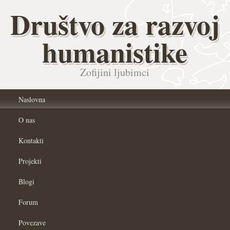
Društvo za razvoj
humanistike
Zofijini ljubimci
Naslovna
O nas
Kontakti
Projekti
Blogi
Forum
Povezave