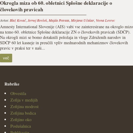
Okrogla miza ob 60. obletnici Splošne deklaracije o
človekovih pravicah
Avtor:
Blaž Kovač
,
Jernej Rovšek
,
Majda Potrata
,
Mirjana Učakar
,
Vesna Lovrec
Amnesty International Slovenije (AIS) vabi vse zainteresirane na okroglo mizo
na temo 60. obletnice Splošne deklaracije ZN o človekovih pravicah (SDČP).
Na okrogli mizi se bomo dotaknili položaja in vloge Združenih narodov in
SDČP 60 let kasneje in preučili vpliv mednarodnih mehanizmov človekovih
pravic v praksi ter v naši...
več
Rubrike
Obvestila
Zofija v medijih
Zofijina modrost
Zofijina bodica
Zofijino oko
Poslušalnica
Publikacije