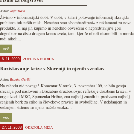
Avtor:
Anja Turin
Živimo v informacijski dobi. V dobi, v kateri potovanje informacij skorajda
prehiteva tok naših misli. Nenehno smo »bombardirani« z reklamami za nove
produkte, ki naj jih kupimo in nenehno obveščeni o nepredstavljivi gori
dogodkov na čisto drugem koncu sveta, tam, kjer še nikoli nismo bili in morda
tudi nikoli...
več
ZOFIJINA BODICA
6. 11. 2009
Raziskovanje krize v Sloveniji in njenih vzrokov
Avtor:
Branko Gerlič
Na zahodu nič novega* Komentar V torek, 3. novembra ’09, je bila gostja
srečanja pod naslovom »Družabno družboslovje: refleksije družbene krize«, v
organizaciji MKC, Spomenka Hribar, ena najbolj znanih in predvsem najbolj
cenjenih bork za etiko in človekove pravice in svoboščine. V nekdanjem in
sedanjem sistemu so njena načela enaka....
več
OKROGLA MIZA
27. 11. 2008