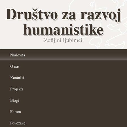
Društvo za razvoj
humanistike
Zofijini ljubimci
Naslovna
O nas
Kontakti
Projekti
Blogi
Forum
Povezave