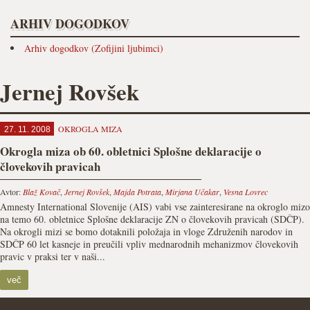
ARHIV DOGODKOV
Arhiv dogodkov (Zofijini ljubimci)
Jernej Rovšek
OKROGLA MIZA
27. 11. 2008
Okrogla miza ob 60. obletnici Splošne deklaracije o
človekovih pravicah
Avtor:
Blaž Kovač
,
Jernej Rovšek
,
Majda Potrata
,
Mirjana Učakar
,
Vesna Lovrec
Amnesty International Slovenije (AIS) vabi vse zainteresirane na okroglo mizo
na temo 60. obletnice Splošne deklaracije ZN o človekovih pravicah (SDČP).
Na okrogli mizi se bomo dotaknili položaja in vloge Združenih narodov in
SDČP 60 let kasneje in preučili vpliv mednarodnih mehanizmov človekovih
pravic v praksi ter v naši...
več