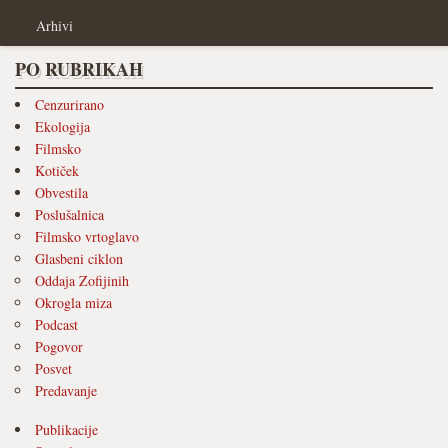
Arhivi
PO RUBRIKAH
Cenzurirano
Ekologija
Filmsko
Kotiček
Obvestila
Poslušalnica
Filmsko vrtoglavo
Glasbeni ciklon
Oddaja Zofijinih
Okrogla miza
Podcast
Pogovor
Posvet
Predavanje
Publikacije