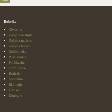
Rubrike
Obvestila
Zofija v medijih
Zofijina modrost
Zofijina bodica
Zofijino oko
Poslušalnica
Publikacije
Cenzurirano
Kotiček
Speculum
Ekologija
Filmsko
Donirajte