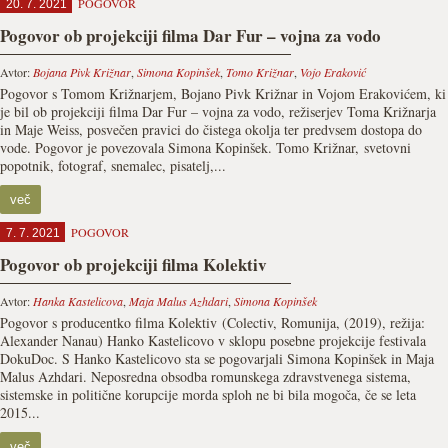
POGOVOR
20. 7. 2021
Pogovor ob projekciji filma Dar Fur – vojna za vodo
Avtor:
Bojana Pivk Križnar
,
Simona Kopinšek
,
Tomo Križnar
,
Vojo Eraković
Pogovor s Tomom Križnarjem, Bojano Pivk Križnar in Vojom Erakovićem, ki
je bil ob projekciji filma Dar Fur – vojna za vodo, režiserjev Toma Križnarja
in Maje Weiss, posvečen pravici do čistega okolja ter predvsem dostopa do
vode. Pogovor je povezovala Simona Kopinšek. Tomo Križnar, svetovni
popotnik, fotograf, snemalec, pisatelj,...
več
POGOVOR
7. 7. 2021
Pogovor ob projekciji filma Kolektiv
Avtor:
Hanka Kastelicova
,
Maja Malus Azhdari
,
Simona Kopinšek
Pogovor s producentko filma Kolektiv (Colectiv, Romunija, (2019), režija:
Alexander Nanau) Hanko Kastelicovo v sklopu posebne projekcije festivala
DokuDoc. S Hanko Kastelicovo sta se pogovarjali Simona Kopinšek in Maja
Malus Azhdari. Neposredna obsodba romunskega zdravstvenega sistema,
sistemske in politične korupcije morda sploh ne bi bila mogoča, če se leta
2015...
več