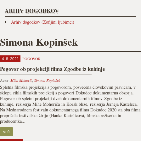
ARHIV DOGODKOV
Arhiv dogodkov (Zofijini ljubimci)
Simona Kopinšek
POGOVOR
4. 8. 2021
Pogovor ob projekciji filma Zgodbe iz kuhinje
Avtor:
Miha Mohorič
,
Simona Kopinšek
Spletna filmska projekcija s pogovorom, posvečena človekovim pravicam, v
sklopu cikla filmskih projekcij s pogovori Dokudoc dokumentarna obzorja.
Pogovor ob spletni projekciji dveh dokumentarnih filmov Zgodbe iz
kuhinje, režiserja Mihe Mohoriča in Korak bliže, režiserja Jerneja Kasteleca.
Na Mednarodnem festivalu dokumentarnega filma Dokudoc 2020 sta oba filma
prepričala festivalska žirijo (Hanka Kastelicová, filmska režiserka in
producentka...
več