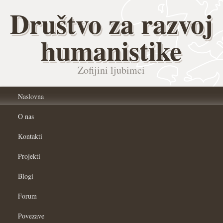
Društvo za razvoj
humanistike
Zofijini ljubimci
Naslovna
O nas
Kontakti
Projekti
Blogi
Forum
Povezave