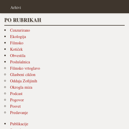
Arhivi
PO RUBRIKAH
Cenzurirano
Ekologija
Filmsko
Kotiček
Obvestila
Poslušalnica
Filmsko vrtoglavo
Glasbeni ciklon
Oddaja Zofijinih
Okrogla miza
Podcast
Pogovor
Posvet
Predavanje
Publikacije