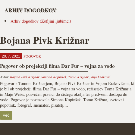
ARHIV DOGODKOV
Arhiv dogodkov (Zofijini ljubimci)
Bojana Pivk Križnar
POGOVOR
20. 7. 2021
Pogovor ob projekciji filma Dar Fur – vojna za vodo
Avtor:
Bojana Pivk Križnar
,
Simona Kopinšek
,
Tomo Križnar
,
Vojo Eraković
Pogovor s Tomom Križnarjem, Bojano Pivk Križnar in Vojom Erakovićem, ki
je bil ob projekciji filma Dar Fur – vojna za vodo, režiserjev Toma Križnarja
in Maje Weiss, posvečen pravici do čistega okolja ter predvsem dostopa do
vode. Pogovor je povezovala Simona Kopinšek. Tomo Križnar, svetovni
popotnik, fotograf, snemalec, pisatelj,...
več