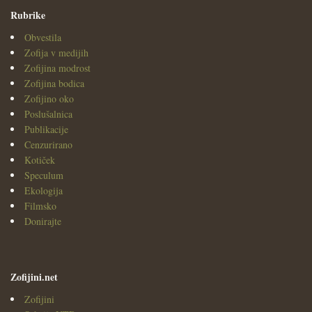
Rubrike
Obvestila
Zofija v medijih
Zofijina modrost
Zofijina bodica
Zofijino oko
Poslušalnica
Publikacije
Cenzurirano
Kotiček
Speculum
Ekologija
Filmsko
Donirajte
Zofijini.net
Zofijini