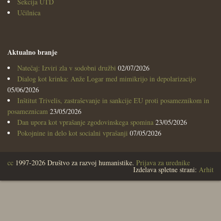
Sekcija UTD
Učilnica
Aktualno branje
Natečaj: Izviri zla v sodobni družbi
02/07/2026
Dialog kot krinka: Anže Logar med mimikrijo in depolarizacijo
05/06/2026
Inštitut Trivelis, zastraševanje in sankcije EU proti posameznikom in
posameznicam
23/05/2026
Dan upora kot vprašanje zgodovinskega spomina
23/05/2026
Pokojnine in delo kot socialni vprašanji
07/05/2026
cc
1997-2026 Društvo za razvoj humanistike.
Prijava za urednike
Izdelava spletne strani:
Arhit