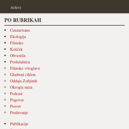
Arhivi
PO RUBRIKAH
Cenzurirano
Ekologija
Filmsko
Kotiček
Obvestila
Poslušalnica
Filmsko vrtoglavo
Glasbeni ciklon
Oddaja Zofijinih
Okrogla miza
Podcast
Pogovor
Posvet
Predavanje
Publikacije