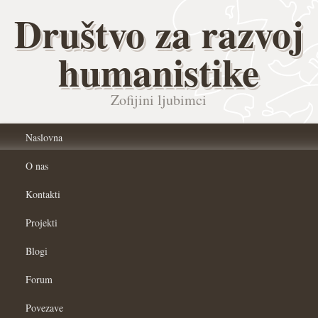
Društvo za razvoj
humanistike
Zofijini ljubimci
Naslovna
O nas
Kontakti
Projekti
Blogi
Forum
Povezave