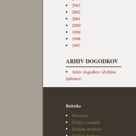
2003
2002
2001
2000
1999
1998
1997
ARHIV DOGODKOV
Arhiv dogodkov (Zofijini
ljubimci)
Rubrike
Obvestila
Zofija v medijih
Zofijina modrost
Zofijina bodica