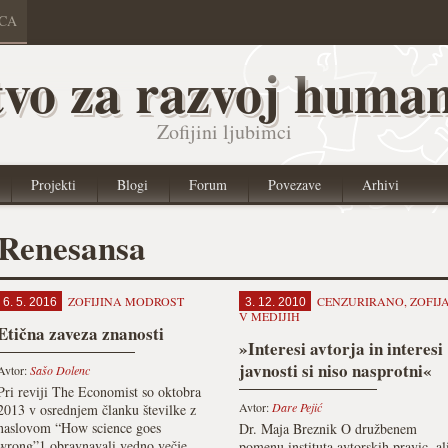
ICA
vo za razvoj human
Zofijini ljubimci
Projekti
Blogi
Forum
Povezave
Arhivi
Renesansa
ZOFIJINA MODROST
CENZURIRANO
,
ZOFIJ
6. 5. 2016
3. 12. 2010
V MEDIJIH
Etična zaveza znanosti
»Interesi avtorja in interesi
javnosti si niso nasprotni«
Avtor:
Sašo Dolenc
Pri reviji The Economist so oktobra
Avtor:
Dare Pejić
2013 v osrednjem članku številke z
naslovom “How science goes
Dr. Maja Breznik O družbenem
wrong”1 obravnavali vedno večje
pomenu instituta avtorskih pravic, al