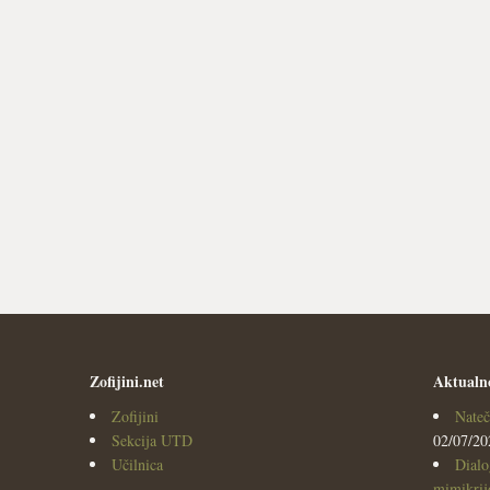
Zofijini.net
Aktualn
Zofijini
Nateč
Sekcija UTD
02/07/20
Učilnica
Dialo
mimikrijo