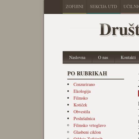
ZOFIJINI
SEKCIJA UTD
UČILN
Društ
Naslovna
O nas
Kontakti
PO RUBRIKAH
Cenzurirano
Ekologija
Filmsko
Kotiček
Obvestila
Poslušalnica
Filmsko vrtoglavo
Glasbeni ciklon
Oddaja Zofijinih