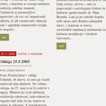
težave, s katerimi se soočajo nekatera
bolje rečeno »krivic«, smo se
področja sodobne znanosti.
pogovarjali s sociologinjo kulture in
Predstavili so presenetljivo
kulturno zgodovinarko dr. Majo
ugotovitev, da vse več znanstvenih
Breznik. Lani je pri založbi Sophia
odkritij, ki jih raziskovalci objavijo
izšlo njeno delo Kultura danajskih
tudi v uglednih znanstvenih revijah,
darov, v katerem se loteva
ni mogoče...
socioloških implikacij umetnostne in
kulturne produkcije v širokem
več
časovnem...
več
ZOFIJA V MEDIJIH
25. 5. 2005
Oddaja 25.5.2005
Avtor:
Zofijini ljubimci
Avizo Pozdravljeni v oddaji
Zofijinih, ob dnevu, ki smo ga včasih
imenovali dan mladosti. Ne vidimo
razloga, da 25. maj to ne bi ostal še v
naprej. Mladost po svoji definiciji
predstavlja zaletavost, radovednost in
pogosto tudi željo iti tja, kamor ni
uspelo še nikomur. V marsikaterem