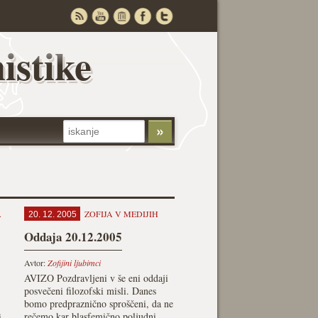
istike
A
ZOFIJA V MEDIJIH
20. 12. 2005
Oddaja 20.12.2005
Avtor:
Zofijini ljubimci
AVIZO Pozdravljeni v še eni oddaji
posvečeni filozofski misli. Danes
bomo predpraznično sproščeni, da ne
rečemo kar blasfemično poljudni.
i