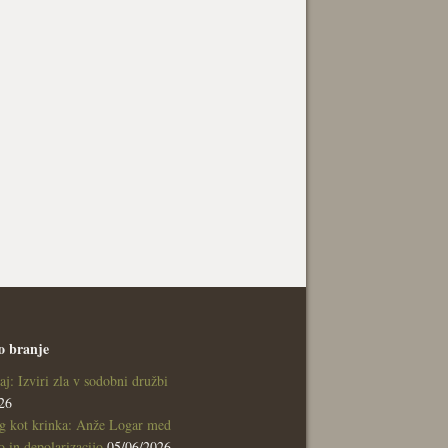
o branje
aj: Izviri zla v sodobni družbi
26
g kot krinka: Anže Logar med
 in depolarizacijo
05/06/2026