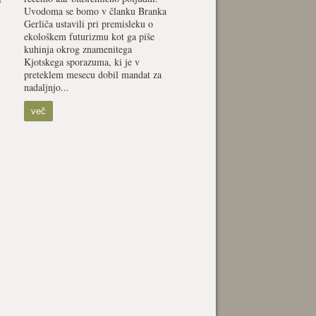
Uvodoma se bomo v članku Branka
Gerliča ustavili pri premisleku o
ekološkem futurizmu kot ga piše
kuhinja okrog znamenitega
Kjotskega sporazuma, ki je v
preteklem mesecu dobil mandat za
nadaljnjo...
več