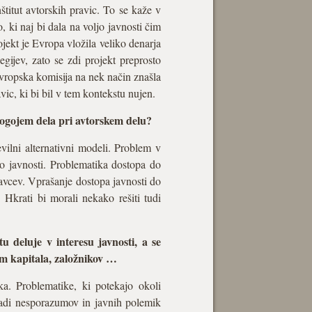
štitut avtorskih pravic. To se kaže v
o, ki naj bi dala na voljo javnosti čim
ojekt je Evropa vložila veliko denarja
egijev, zato se zdi projekt preprosto
vropska komisija na nek način znašla
vic, ki bi bil v tem kontekstu nujen.
 pogojem dela pri avtorskem delu?
vilni alternativni modeli. Problem v
do javnosti. Problematika dostopa do
avcev. Vprašanje dostopa javnosti do
 Hkrati bi morali nekako rešiti tudi
tu deluje v interesu javnosti, a se
om kapitala, založnikov …
ška. Problematike, ki potekajo okoli
aradi nesporazumov in javnih polemik