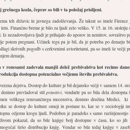
grešnega kozla, čeprav so bili v ta položaj prisiljeni.
ema teh državic in javnega zadolževanja. Že takrat so imele Firence ja
letu. Finančno breme je bilo za ljudi zelo veliko. V 15. in 16. stoletju s
arji. Iz nezadovoljstva ljudi je prihajalo do uporov in nemirov, sovraštvo
je potem pregnani. Učinek tega pa je bil, da je potreba po denarju bila
dlagi skrivnih pogodb s cerkvenimi avtoritetami, pa so imeli še večji pr
janjem denarja.
 v renesansi zadevala manjši delež prebivalstva kot recimo dan
produkcija dostopna potencialno večjemu številu prebivalstva.
erzna dejstva. Dostop do kulture je bil dejansko večji v samem 14. stole
e denimo prevladoval stil
primitivi
, vendarle pa so bila dela dostopna 
omen velikega renesančnega mecenstva, denimo družina Medici, ki fi
utku se dostop do kulture omeji in postane to, kar se v sociologiji 
topna ožjemu krogu ljudi. Podoben je paradoks s samo razširjenostjo 
divom pokazal, da so bile knjige bolj dostopne v času, ko so jih l
mogočal širšo distribucijo knjig. Vendar so bile tedaj knjige v zas