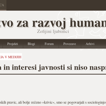
ICA
vo za razvoj human
Zofijini ljubimci
Projekti
Blogi
Forum
Povezave
Arhivi
JA V MEDIJIH
 in interesi javnosti si niso nas
ih pravic, ali bolje rečeno »krivic«, smo se pogovarjali s sociologinjo