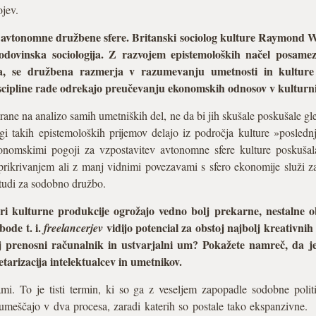
ojev.
 avtonomne družbene sfere. Britanski sociolog kulture Raymond Wi
godovinska sociologija. Z razvojem epistemoloških načel posamez
ka, se družbena razmerja v razumevanju umetnosti in kulture
scipline rade odrekajo preučevanju ekonomskih odnosov v kulturni
irane na analizo samih umetniških del, ne da bi jih skušale poskušale g
gi takih epistemoloških prijemov delajo iz področja kulture »posled
konomskimi pogoji za vzpostavitev avtonomne sfere kulture poskuša
prikrivanjem ali z manj vidnimi povezavami s sfero ekonomije služi za
 tudi za sodobno družbo.
i kulturne produkcije ogrožajo vedno bolj prekarne, nestalne obl
bode t. i.
vidijo potencial za obstoj najbolj kreativn
freelancerjev
olj prenosni računalnik in ustvarjalni um? Pokažete namreč, da 
tarizacija intelektualcev in umetnikov.
ami. To je tisti termin, ki so ga z veseljem zapopadle sodobne poli
je umeščajo v dva procesa, zaradi katerih so postale tako ekspanzivne.