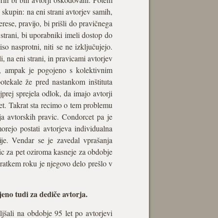
 skupin: na eni strani avtorjev samih,
rese, pravijo, bi prišli do pravičnega
strani, bi uporabniki imeli dostop do
so nasprotni, niti se ne izključujejo.
i, na eni strani, in pravicami avtorjev
nje, ampak je pogojeno s kolektivnim
otekale že pred nastankom inštituta
jprej sprejela odlok, da imajo avtorji
 let. Takrat sta recimo o tem problemu
nja avtorskih pravic. Condorcet pa je
orejo postati avtorjeva individualna
cije. Vendar se je zavedal vprašanja
ic za pet oziroma kasneje za obdobje
 kratkem roku je njegovo delo prešlo v
jeno tudi za dediče avtorja.
ljšali na obdobje 95 let po avtorjevi