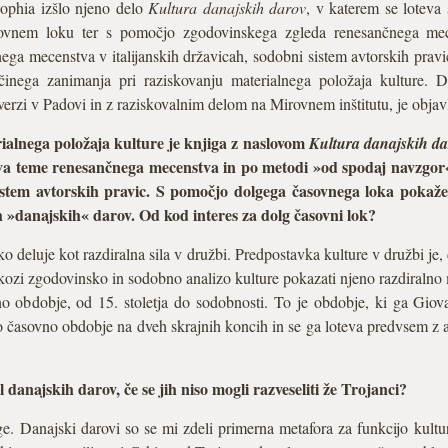
Sophia izšlo njeno delo
Kultura
danajskih darov
, v katerem se loteva 
sovnem loku ter s pomočjo zgodovinskega zgleda renesančnega mec
ga mecenstva v italijanskih državicah, sodobni sistem avtorskih pravi
činega zanimanja pri raziskovanju materialnega položaja kulture. D
zi v Padovi in z raziskovalnim delom na Mirovnem inštitutu, je objavlj
ialnega položaja kulture je knjiga z naslovom
Kultura
danajskih d
a teme renesančnega mecenstva in po metodi »od spodaj navzgor«
stem avtorskih pravic. S pomočjo dolgega časovnega loka pokaže
ih »danajskih« darov. Od kod interes za dolg časovni lok?
hko deluje kot razdiralna sila v družbi. Predpostavka kulture v družbi
ozi zgodovinsko in sodobno analizo kulture pokazati njeno razdiralno 
no obdobje, od 15. stoletja do sodobnosti. To je obdobje, ki ga Giov
go časovno obdobje na dveh skrajnih koncih in se ga loteva predvsem z a
l danajskih darov, če se jih niso mogli razveseliti že Trojanci?
e. Danajski darovi so se mi zdeli primerna metafora za funkcijo kul