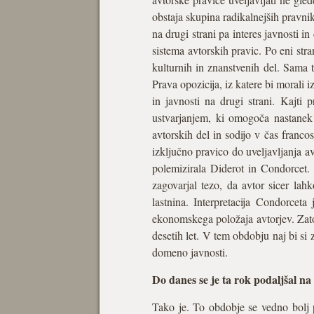
obstaja skupina radikalnejših pravnik
na drugi strani pa interes javnosti i
sistema avtorskih pravic. Po eni str
kulturnih in znanstvenih del. Sama tr
Prava opozicija, iz katere bi morali i
in javnosti na drugi strani. Kajti 
ustvarjanjem, ki omogoča nastanek 
avtorskih del in sodijo v čas francos
izključno pravico do uveljavljanja av
polemizirala Diderot in Condorcet. D
zagovarjal tezo, da avtor sicer lah
lastnina. Interpretacija Condorceta
ekonomskega položaja avtorjev. Zato
desetih let. V tem obdobju naj bi si 
domeno javnosti.
Do
danes se je ta rok podaljšal na
Tako je. To obdobje se vedno bolj po