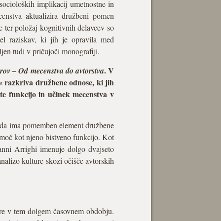
socioloških implikacij umetnostne in
enstva aktualizira družbeni pomen
c ter položaj kognitivnih delavcev so
el raziskav, ki jih je opravila med
en tudi v pričujoči monografiji.
–
. V
arov
Od mecenstva do avtorstva
 razkriva družbene odnose, ki jih
te funkcijo in učinek mecenstva v
 je, da ima pomemben element družbene
moč kot njeno bistveno funkcijo. Kot
anni Arrighi imenuje dolgo dvajseto
nalizo kulture skozi očišče avtorskih
ture v tem dolgem časovnem obdobju.