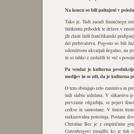
Na koncu so bili pahnjeni v položaj 
Tako je. Tudi zaradi finančnega sist
štirikratni prihodek te države v enem 
jih zlasti širili frančiškanski pridig
del prebivalstva. Pogosto so bili Jud
oderuštvom ukvarjali ilegalno, na po
in so lahko z zaslužili še več s poso
Pa vendar je kulturna produkcija
medijev in se zdi, da je kulturna 
O tem obstajajo zelo zanimiva in perv
tudi slabše izdelana. V slikarstvu j
prevzame oligarhija, se pojavi fen
cerkve in samostane. V tistem tren
razkazovalna potrošnja. Postane dos
Christian Bec je z empiričnim gra
Gutenbergovi iznajdbi, ko je tisk o