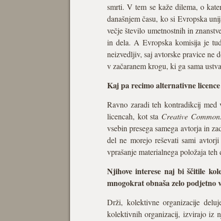
smrti. V tem se kaže dilema, o kater
današnjem času, ko si Evropska unij
večje število umetnostnih in znanstve
in dela. A Evropska komisija je tudi
neizvedljiv, saj avtorske pravice n
v začaranem krogu, ki ga sama ustvarj
Kaj pa recimo alternativne licence
Ravno zaradi teh kontradikcij med v
licencah, kot sta
Creative Common
vsebin presega samega avtorja in za
del ne morejo reševati sami avtorji
vprašanje materialnega položaja teh 
Njihove interese naj bi ščitile ko
mnogokrat obnaša zelo podjetno v 
Drži, kolektivne organizacije deluj
kolektivnih organizacij, izvirajo i