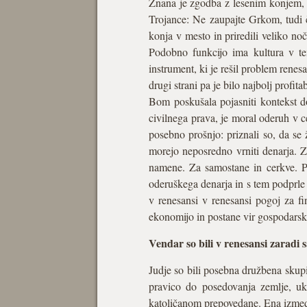
Znana je zgodba z lesenim konjem, k
Trojance: Ne zaupajte Grkom, tudi č
konja v mesto in priredili veliko n
Podobno funkcijo ima kultura v te
instrument, ki je rešil problem ren
drugi strani pa je bilo najbolj profit
Bom poskušala pojasniti kontekst d
civilnega prava, je moral oderuh v ce
posebno prošnjo: priznali so, da se
morejo neposredno vrniti denarja. Z
namene. Za samostane in cerkve. Pr
oderuškega denarja in s tem podprle 
v renesansi v renesansi pogoj za f
ekonomijo in postane vir gospodars
Vendar so bili v renesansi zaradi 
Judje so bili posebna družbena skupi
pravico do posedovanja zemlje, ukv
katoličanom prepovedane. Ena izmed nji