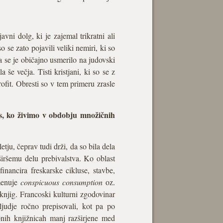
vni dolg, ki je zajemal trikratni ali
o se zato pojavili veliki nemiri, ki so
 pa se je običajno usmerilo na judovski
 še večja. Tisti kristjani, ki so se z
ofit. Obresti so v tem primeru zrasle
es, ko živimo v obdobju množičnih
tju, čeprav tudi drži, da so bila dela
širšemu delu prebivalstva. Ko oblast
nancira freskarske cikluse, stavbe,
imenuje
conspicuous consumption
oz.
knjig. Francoski kulturni zgodovinar
judje ročno prepisovali, kot pa po
ebnih knjižnicah manj razširjene med