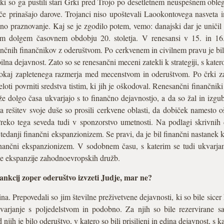
i so ga pustili stari Grki pred Trojo po desetletnem neuspešnem oble
e prinašajo darove. Trojanci niso upoštevali Laookontovega nasveta in 
očno praznovanje. Kaj se je zgodilo potem, vemo: danajski dar je uniči
m dolgem časovnem obdobju 20. stoletja. V renesansi v 15. in 16.
esančnih finančnikov z oderuštvom. Po cerkvenem in civilnem pravu je b
abilna dejavnost. Zato so se renesančni meceni zatekli k strategiji, s kater
okaj zapletenega razmerja med mecenstvom in oderuštvom. Po črki z
loti povrniti sredstva tistim, ki jih je oškodoval. Renesančni finančniki 
 že dolgo časa ukvarjajo s to finančno dejavnostjo, a da so žal in izg
a rešitev svoje duše so prosili cerkvene oblasti, da dobiček namesto
eko tega seveda tudi v sponzorstvo umetnosti. Na podlagi skrivnih
tedanji finančni ekspanzionizem. Se pravi, da je bil finančni nastanek
inančni ekspanzionizem. V sodobnem času, s katerim se tudi ukvarja
ke ekspanzije zahodnoevropskih družb.
sankcij zoper oderuštvo izvzeti Judje, mar ne?
na. Prepovedali so jim številne preživetvene dejavnosti, ki so bile sice
arjanje s poljedelstvom in podobno. Za njih so bile rezervirane s
h je bilo oderuštvo, v katero so bili prisiljeni in edina dejavnost, s kat