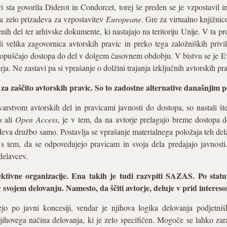
i sta govorila Diderot in Condorcet, torej še preden se je vzpostavil in
a zelo prizadeva za vzpostavitev
Europeane
. Gre za virtualno knjižnic
nih del ter arhivske dokumente, ki nastajajo na teritoriju Unije. V ta pr
 velika zagovornica avtorskih pravic in preko tega založniških privil
e dopuščajo dostopa do del v dolgem časovnem obdobju. V bistvu se je E
a. Ne zastavi pa si vprašanje o dolžini trajanja izključnih avtorskih pra
 za zaščito avtorskih pravic. So to zadostne alternative današnjim
arstvom avtorskih del in pravicami javnosti do dostopa, so nastali šte
s
ali
Open Access
, je v tem, da na avtorje prelagajo breme dostopa 
deva družbo samo. Postavlja se vprašanje materialnega položaja teh del
 s tem, da se odpovedujejo pravicam in svoja dela predajajo javnosti.
delavcev.
lektivne organizacije. Ena takih je tudi razvpiti SAZAS. Po statu
svojem delovanju. Namesto, da ščiti avtorje, deluje v prid interes
ejo po javni koncesiji, vendar je njihova logika delovanja podjetni
z njihovega načina delovanja, ki je zelo specifičen. Mogoče se lahko z