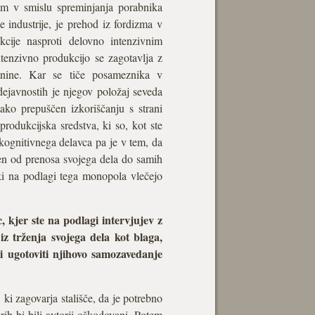
sem v smislu spreminjanja porabnika
 industrije, je prehod iz fordizma v
cije nasproti delovno intenzivnim
ntenzivno produkcijo se zagotavlja z
stnine. Kar se tiče posameznika v
dejavnostih je njegov položaj seveda
tako prepuščen izkoriščanju s strani
produkcijska sredstva, ki so, kot ste
kognitivnega delavca pa je v tem, da
ujen od prenosa svojega dela do samih
 ki na podlagi tega monopola vlečejo
, kjer ste na podlagi intervjujev z
 iz trženja svojega dela kot blaga,
li ugotoviti njihovo samozavedanje
 ki zagovarja stališče, da je potrebno
erih bi bili avtorji oškodovani. Potem