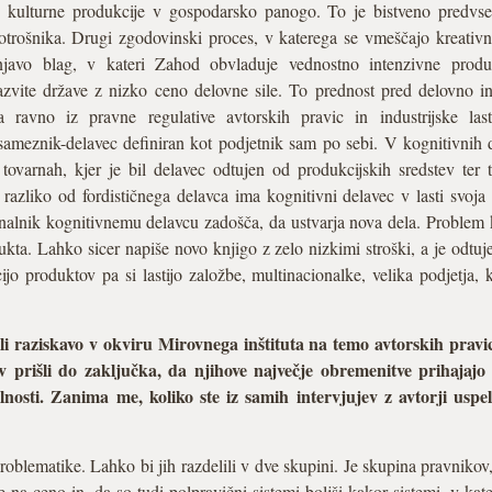
nje kulturne produkcije v gospodarsko panogo. To je bistveno predv
otrošnika. Drugi zgodovinski proces, v katerega se vmeščajo kreativne
njavo blag, v kateri Zahod obvladuje vednostno intenzivne produk
azvite države z nizko ceno delovne sile. To prednost pred delovno i
 ravno iz pravne regulative avtorskih pravic in industrijske la
sameznik-delavec definiran kot podjetnik sam po sebi. V kognitivnih 
tovarnah, kjer je bil delavec odtujen od produkcijskih sredstev ter 
 razliko od fordističnega delavca ima kognitivni delavec v lasti svoja 
unalnik kognitivnemu delavcu zadošča, da ustvarja nova dela. Problem 
dukta. Lahko sicer napiše novo knjigo z zelo nizkimi stroški, a je odt
jo produktov pa si lastijo založbe, multinacionalke, velika podjetja,
ili raziskavo v okviru Mirovnega inštituta na temo avtorskih pravic
ov prišli do zaključka, da njihove največje obremenitve prihajajo
lnosti. Zanima me, koliko ste iz samih intervjujev z avtorji uspe
problematike. Lahko bi jih razdelili v dve skupini. Je skupina pravnikov,
e na ceno in, da so tudi polpravični sistemi boljši kakor sistemi, v kat