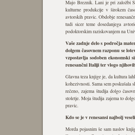
Majo Breznik. Lani je pri založbi 
kulturne produkcije v širokem ča
avtorskih pravic. Obdobje renesančne
tudi sicer teme dosedanjega avtori
podoktorskim raziskovanjem na Univer
Vaše zadnje delo s področja mater
dolgem časovnem razponu se lotev
vzpostavlja sodoben ekonomski si
renesančni Italiji ter vlogo njihov
Glavna teza knjige je, da kultura la
kohezivnosti. Sama sem poskušala sk
rečeno, zajema študija dolgo časov
stoletje. Moja študija zajema to dol
pravic.
Kdo se je v renesansi najbolj veseli
Morda pojasnim še sam naslov knjig