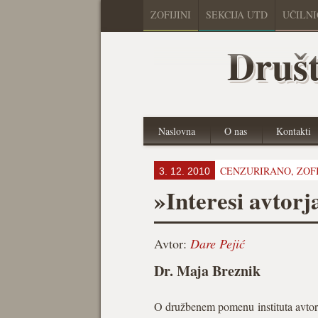
ZOFIJINI
SEKCIJA UTD
UČILN
Društ
Naslovna
O nas
Kontakti
CENZURIRANO,
ZOFI
3. 12. 2010
»Interesi avtorja
Avtor:
Dare Pejić
Dr. Maja Breznik
O družbenem pomenu instituta avtorsk