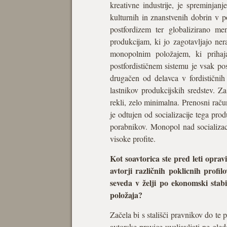
kreativne industrije, je spreminja
kulturnih in znanstvenih dobrin v p
postfordizem ter globalizirano me
produkcijam, ki jo zagotavljajo ner
monopolnim položajem, ki prihaja
postfordističnem sistemu je vsak po
drugačen od delavca v fordističnih 
lastnikov produkcijskih sredstev. Za
rekli, zelo minimalna. Prenosni rač
je odtujen od socializacije tega pro
porabnikov. Monopol nad socializaci
visoke profite.
Kot soavtorica ste pred leti oprav
avtorji različnih poklicnih profil
seveda v želji po ekonomski stabi
položaja?
Začela bi s stališči pravnikov do te 
avtorske pravice uveljavljati ne gled