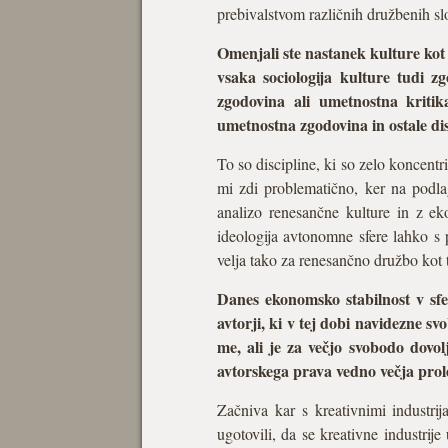
prebivalstvom različnih družbenih sl
Omenjali ste nastanek kulture kot
vsaka sociologija kulture tudi z
zgodovina ali umetnostna kriti
umetnostna zgodovina in ostale di
To so discipline, ki so zelo koncentr
mi zdi problematično, ker na podla
analizo renesančne kulture in z e
ideologija avtonomne sfere lahko s 
velja tako za renesančno družbo kot
Danes ekonomsko stabilnost v sfer
avtorji, ki v tej dobi navidezne svo
me, ali je za večjo svobodo dov
avtorskega prava vedno večja prole
Začniva kar s kreativnimi industrij
ugotovili, da se kreativne industri