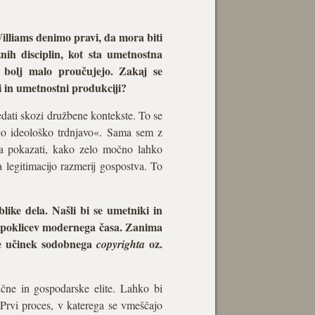
lliams denimo pravi, da mora biti
nih disciplin, kot sta umetnostna
 bolj malo proučujejo. Zakaj se
 in umetnostni produkciji?
ledati skozi družbene kontekste. To se
njo ideološko trdnjavo«. Sama sem z
la pokazati, kako zelo močno lahko
 legitimacijo razmerij gospostva. To
ike dela. Našli bi se umetniki in
ih poklicev modernega časa. Zanima
je učinek sodobnega
oz.
copyrighta
tične in gospodarske elite. Lahko bi
 Prvi proces, v katerega se vmeščajo