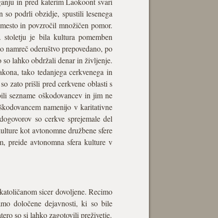
ganju in pred katerim Laokoont svari
so podrli obzidje, spustili lesenega
l mesto in povzročil množičen pomor.
 stoletju je bila kultura pomemben
ilo namreč oderuštvo prepovedano, po
o so lahko obdržali denar in življenje.
akona, tako tedanjega cerkvenega in
so zato prišli pred cerkvene oblasti s
ubili sezname oškodovancev in jim ne
 oškodovancem namenijo v karitativne
 dogovorov so cerkve sprejemale del
 kulture kot avtonomne družbene sfere
m, preide avtonomna sfera kulture v
r katoličanom sicer dovoljene. Recimo
amo določene dejavnosti, ki so bile
ero so si lahko zagotovili preživetje.