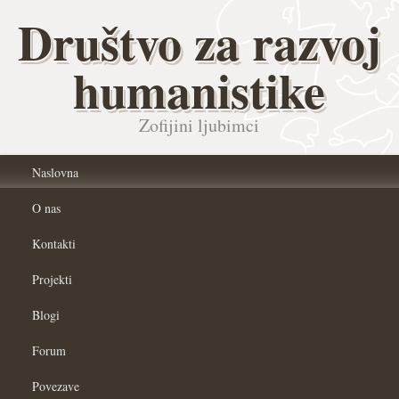
Društvo za razvoj
humanistike
Zofijini ljubimci
Naslovna
O nas
Kontakti
Projekti
Blogi
Forum
Povezave