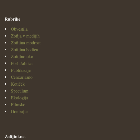
Rubrike
Obvestila
Zofija v medijih
Zofijina modrost
Zofijina bodica
Zofijino oko
Poslušalnica
Publikacije
Cenzurirano
Kotiček
Speculum
Ekologija
Filmsko
Donirajte
Zofijini.net