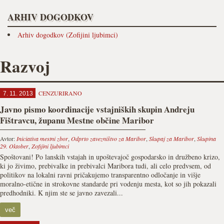
ARHIV DOGODKOV
Arhiv dogodkov (Zofijini ljubimci)
Razvoj
CENZURIRANO
7. 11. 2013
Javno pismo koordinacije vstajniških skupin Andreju
Fištravcu, županu Mestne občine Maribor
Avtor:
Iniciativa mestni zbor
,
Odprto zavezništvo za Maribor
,
Skupaj za Maribor
,
Skupina
29. Oktober
,
Zofijini ljubimci
Spoštovani! Po lanskih vstajah in upoštevajoč gospodarsko in družbeno krizo,
ki jo živimo, prebivalke in prebivalci Maribora tudi, ali celo predvsem, od
politikov na lokalni ravni pričakujemo transparentno odločanje in višje
moralno-etične in strokovne standarde pri vodenju mesta, kot so jih pokazali
predhodniki. K njim ste se javno zavezali...
več