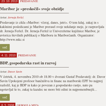
PREDAVANJE
23. 10. 2013
Maribor je »preskočil« svoje obzidje
Avtor:
Jerneja Ferlež
Predavanje iz cikla »Maribor: včeraj, danes, jutri«. O tem kdaj, zakaj in s
kakšnimi posledicami je Maribor prerasel svoje nekdanje meje, je razpravljala
dr. Jerneja Ferlež. Dr. Jerneja Ferlež iz Univerzitetne knjižnice Maribor, je
avtorica številnih publikacij o Mariboru in Mariborčanih. Organizator:
http://www.mkc.si
več
PREDAVANJE
4. 11. 2010
BDP, gospodarska rast in razvoj
Avtor:
Davor Savin
V četrtek, 4. novembra 2010 ob 18.00 v dvorani Gustaf Predavatelj: dr. Davor
Savin Upokojeni profesor bančništva in financ na mariborski EPF bo najprej
razložil, kaj je BDP in kako je povezan z gospodarsko rastjo, nato pa
ugotavljal še to, zakaj ta kazalec ne more biti edini in najpomembnejši...
več
OKROGLA MIZA
6. 5. 2008