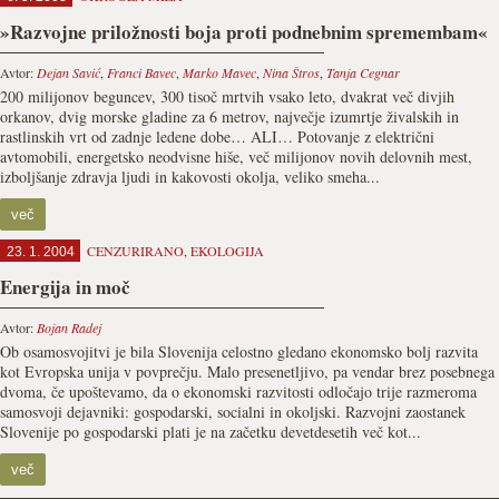
»Razvojne priložnosti boja proti podnebnim spremembam«
Avtor:
Dejan Savić
,
Franci Bavec
,
Marko Mavec
,
Nina Štros
,
Tanja Cegnar
200 milijonov beguncev, 300 tisoč mrtvih vsako leto, dvakrat več divjih
orkanov, dvig morske gladine za 6 metrov, največje izumrtje živalskih in
rastlinskih vrt od zadnje ledene dobe… ALI… Potovanje z električni
avtomobili, energetsko neodvisne hiše, več milijonov novih delovnih mest,
izboljšanje zdravja ljudi in kakovosti okolja, veliko smeha...
več
CENZURIRANO
,
EKOLOGIJA
23. 1. 2004
Energija in moč
Avtor:
Bojan Radej
Ob osamosvojitvi je bila Slovenija celostno gledano ekonomsko bolj razvita
kot Evropska unija v povprečju. Malo presenetljivo, pa vendar brez posebnega
dvoma, če upoštevamo, da o ekonomski razvitosti odločajo trije razmeroma
samosvoji dejavniki: gospodarski, socialni in okoljski. Razvojni zaostanek
Slovenije po gospodarski plati je na začetku devetdesetih več kot...
več