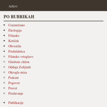
Arhivi
PO RUBRIKAH
Cenzurirano
Ekologija
Filmsko
Kotiček
Obvestila
Poslušalnica
Filmsko vrtoglavo
Glasbeni ciklon
Oddaja Zofijinih
Okrogla miza
Podcast
Pogovor
Posvet
Predavanje
Publikacije