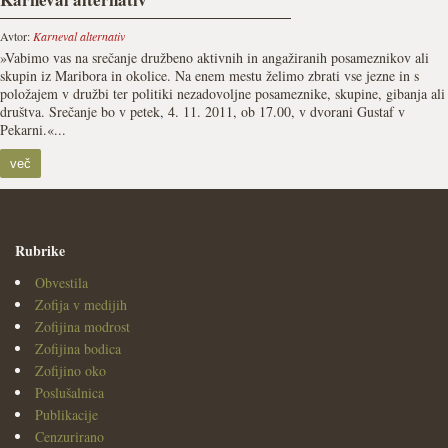
Avtor:
Karneval alternativ
»Vabimo vas na srečanje družbeno aktivnih in angažiranih posameznikov ali
skupin iz Maribora in okolice. Na enem mestu želimo zbrati vse jezne in s
položajem v družbi ter politiki nezadovoljne posameznike, skupine, gibanja ali
društva. Srečanje bo v petek, 4. 11. 2011, ob 17.00, v dvorani Gustaf v
Pekarni.«...
več
Rubrike
Obvestila
Zofija v medijih
Zofijina modrost
Zofijina bodica
Zofijino oko
Poslušalnica
Publikacije
Cenzurirano