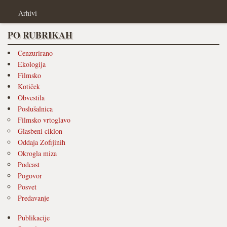
Arhivi
PO RUBRIKAH
Cenzurirano
Ekologija
Filmsko
Kotiček
Obvestila
Poslušalnica
Filmsko vrtoglavo
Glasbeni ciklon
Oddaja Zofijinih
Okrogla miza
Podcast
Pogovor
Posvet
Predavanje
Publikacije