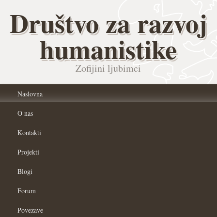
Društvo za razvoj
humanistike
Zofijini ljubimci
Naslovna
O nas
Kontakti
Projekti
Blogi
Forum
Povezave