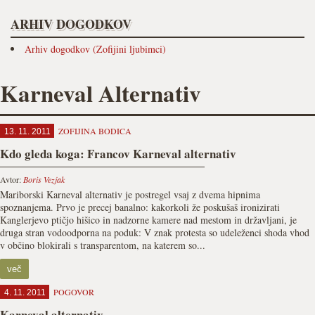
ARHIV DOGODKOV
Arhiv dogodkov (Zofijini ljubimci)
Karneval Alternativ
ZOFIJINA BODICA
13. 11. 2011
Kdo gleda koga: Francov Karneval alternativ
Avtor:
Boris Vezjak
Mariborski Karneval alternativ je postregel vsaj z dvema hipnima
spoznanjema. Prvo je precej banalno: kakorkoli že poskušaš ironizirati
Kanglerjevo ptičjo hišico in nadzorne kamere nad mestom in državljani, je
druga stran vodoodporna na poduk: V znak protesta so udeleženci shoda vhod
v občino blokirali s transparentom, na katerem so...
več
POGOVOR
4. 11. 2011
Karneval alternativ