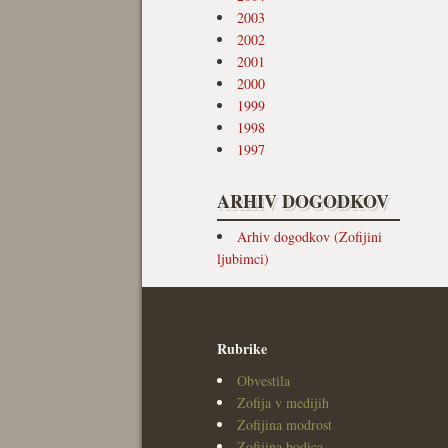
2003
2002
2001
2000
1999
1998
1997
ARHIV DOGODKOV
Arhiv dogodkov (Zofijini
ljubimci)
Rubrike
Obvestila
Zofija v medijih
Zofijina modrost
Zofijina bodica