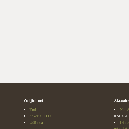
Zofijini.net
Aktualn
Zofijini
Nateč
Sekcija UTD
02/07/20
Učilnica
Dialo
mimikrijo