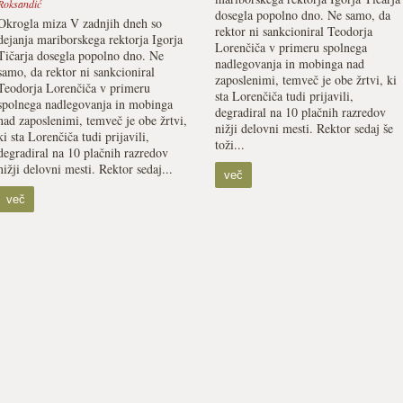
Roksandić
dosegla popolno dno. Ne samo, da
Okrogla miza V zadnjih dneh so
rektor ni sankcioniral Teodorja
dejanja mariborskega rektorja Igorja
Lorenčiča v primeru spolnega
Tičarja dosegla popolno dno. Ne
nadlegovanja in mobinga nad
samo, da rektor ni sankcioniral
zaposlenimi, temveč je obe žrtvi, ki
Teodorja Lorenčiča v primeru
sta Lorenčiča tudi prijavili,
spolnega nadlegovanja in mobinga
degradiral na 10 plačnih razredov
nad zaposlenimi, temveč je obe žrtvi,
nižji delovni mesti. Rektor sedaj še
ki sta Lorenčiča tudi prijavili,
toži...
degradiral na 10 plačnih razredov
nižji delovni mesti. Rektor sedaj...
več
več