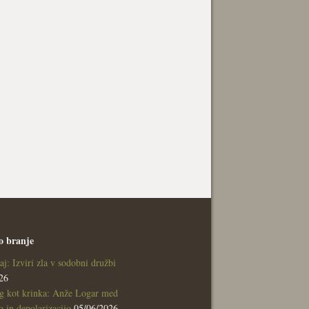
o branje
aj: Izviri zla v sodobni družbi
26
g kot krinka: Anže Logar med
 in depolarizacijo
05/06/2026