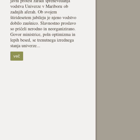
javni protest zaradi sprenevedanja
vodstva Univerze v Mariboru ob
zadnjih aferah. Ob svojem
štiridesetem jubileju je njeno vodstvo
dobilo zaušnico. Slavnostno proslavo
so pričeli nerodno in neorganizirano.
Govor ministrice, poln optimizma in
lepih besed, se trenutnega izrednega
stanja univerze...
več