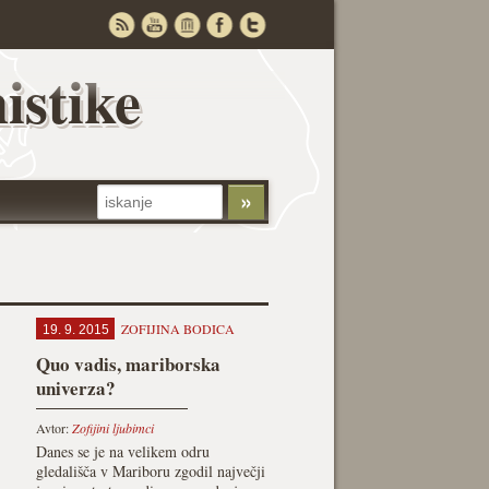
istike
ZOFIJINA BODICA
19. 9. 2015
Quo vadis, mariborska
univerza?
Avtor:
Zofijini ljubimci
Danes se je na velikem odru
gledališča v Mariboru zgodil največji