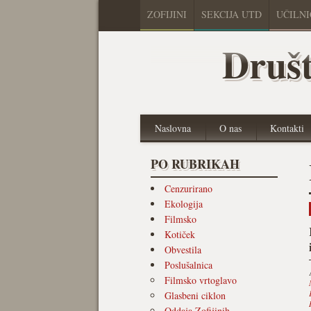
ZOFIJINI
SEKCIJA UTD
UČILN
Društ
Naslovna
O nas
Kontakti
PO RUBRIKAH
Cenzurirano
Ekologija
Filmsko
Kotiček
Obvestila
Poslušalnica
Filmsko vrtoglavo
Glasbeni ciklon
Oddaja Zofijinih