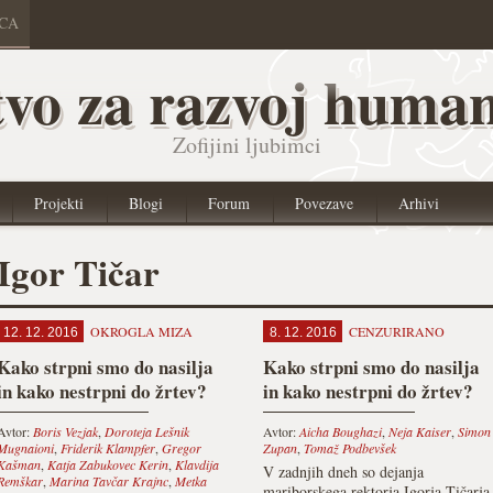
ICA
vo za razvoj human
Zofijini ljubimci
Projekti
Blogi
Forum
Povezave
Arhivi
Igor Tičar
OKROGLA MIZA
CENZURIRANO
12. 12. 2016
8. 12. 2016
Kako strpni smo do nasilja
Kako strpni smo do nasilja
in kako nestrpni do žrtev?
in kako nestrpni do žrtev?
Avtor:
Boris Vezjak
,
Doroteja Lešnik
Avtor:
Aicha Boughazi
,
Neja Kaiser
,
Simon
Mugnaioni
,
Friderik Klampfer
,
Gregor
Zupan
,
Tomaž Podbevšek
Kašman
,
Katja Zabukovec Kerin
,
Klavdija
V zadnjih dneh so dejanja
Remškar
,
Marina Tavčar Krajnc
,
Metka
mariborskega rektorja Igorja Tičarja