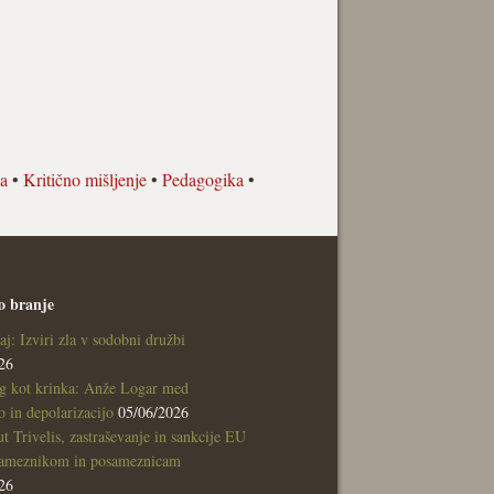
a
•
Kritično mišljenje
•
Pedagogika
•
o branje
aj: Izviri zla v sodobni družbi
26
g kot krinka: Anže Logar med
 in depolarizacijo
05/06/2026
tut Trivelis, zastraševanje in sankcije EU
sameznikom in posameznicam
26