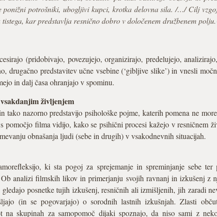
še ponižni potrošniki, ubogljivi kupci, krotka delovna sila. /…/ Cilj vz
a tistega, kar predstavlja resnično dobro v določenem družbenem polju
esirajo (pridobivajo, povezujejo, organizirajo, predelujejo, analiziraj
no, drugačno predstavitev učne vsebine (‘gibljive slike’) in vnesli m
mejo in dalj časa ohranjajo v spominu.
 vsakdanjim življenjem
jo in tako nazorno predstavijo psihološke pojme, katerih pomena ne m
 s pomočjo filma vidijo, kako se psihični procesi kažejo v resničnem ži
zumevanju obnašanja ljudi (sebe in drugih) v vsakodnevnih situacijah.
samorefleksijo, ki sta pogoj za sprejemanje in spreminjanje sebe ter
 Ob analizi filmskih likov in primerjanju svojih ravnanj in izkušenj z 
gledajo posnetke tujih izkušenj, resničnih ali izmišljenih, jih zaradi ne
ljajo (in se pogovarjajo) o sorodnih lastnih izkušnjah. Zlasti obč
t na skupinah za samopomoč dijaki spoznajo, da niso sami z neko 