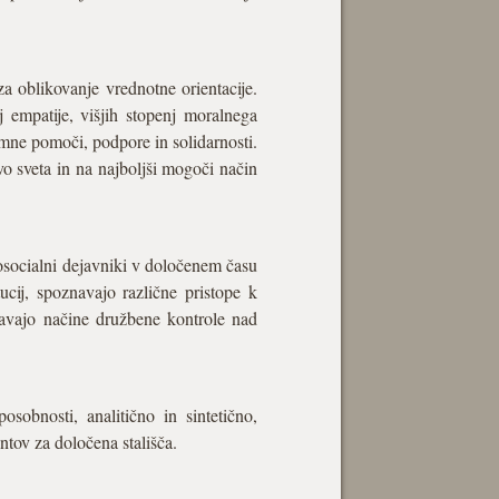
a oblikovanje vrednotne orientacije.
oj empatije, višjih stopenj moralnega
emne pomoči, podpore in solidarnosti.
o sveta in na najboljši mogoči način
osocialni dejavniki v določenem času
ucij, spoznavajo različne pristope k
navajo načine družbene kontrole nad
osobnosti, analitično in sintetično,
ntov za določena stališča.