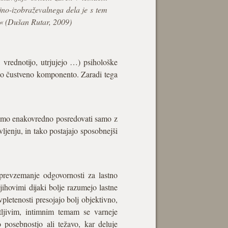
gojno-izobraževalnega dela je s tem
.« (Dušan Rutar, 2009)
o, vrednotijo, utrjujejo …) psihološke
očno čustveno komponento. Zaradi tega
oremo enakovredno posredovati samo z
vljenju, in tako postajajo sposobnejši
 prevzemanje odgovornosti za lastno
njihovimi dijaki bolje razumejo lastne
vpletenosti presojajo bolj objektivno,
utljivim, intimnim temam se varneje
posebnostjo ali težavo, kar deluje