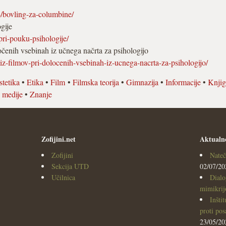
04/bovling-za-columbine/
gije
-pri-pouku-psihologije/
čenih vsebinah iz učnega načrta za psihologijo
-iz-filmov-pri-dolocenih-vsebinah-iz-ucnega-nacrta-za-psihologijo/
stetika
•
Etika
•
Film
•
Filmska teorija
•
Gimnazija
•
Informacije
•
Knjig
 medije
•
Znanje
Zofijini.net
Aktualn
Zofijini
Nateč
Sekcija UTD
02/07/20
Učilnica
Dialo
mimikrijo
Inšti
proti po
23/05/20