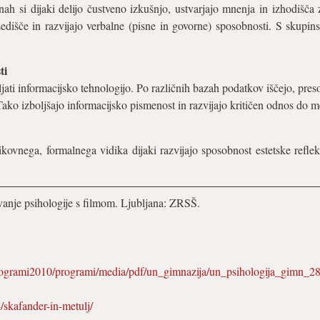
nah si dijaki delijo čustveno izkušnjo, ustvarjajo mnenja in izhodišča
edišče in razvijajo verbalne (pisne in govorne) sposobnosti. S skupin
ti
bljati informacijsko tehnologijo. Po različnih bazah podatkov iščejo, pre
 Tako izboljšajo informacijsko pismenost in razvijajo kritičen odnos do m
kovnega, formalnega vidika dijaki razvijajo sposobnost estetske refleks
vanje psihologije s filmom. Ljubljana: ZRSŠ.
rogrami2010/programi/media/pdf/un_gimnazija/un_psihologija_gimn_28
4/skafander-in-metulj/