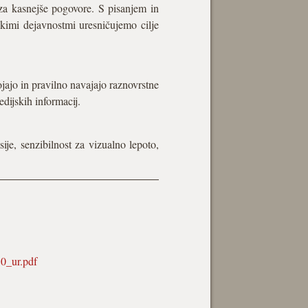
 za kasnejše pogovore. S pisanjem in
skimi dejavnostmi uresničujemo cilje
sojajo in pravilno navajajo raznovrstne
edijskih informacij.
ije, senzibilnost za vizualno lepoto,
0_ur.pdf