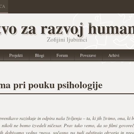
ICA
vo za razvoj human
Zofijini ljubimci
Projekti
Blogi
Forum
Povezave
Arhivi
lma pri pouku psihologije
renikavo raziskuje in odpira naša življenja – ta, ki jih živimo, ona, ki bi j
jih nikoli ne bomo izvedeli ničesar. Prav tako vemo, da so filmi govoreče
 jih dobivamo vedno znova, sočasno pa tudi odstirajo obzorja in pre