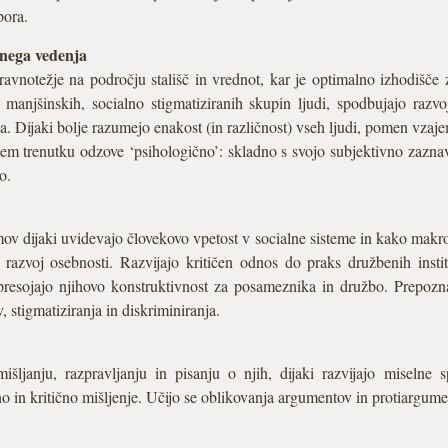
pora.
lnega vedenja
avnotežje na področju stališč in vrednot, kar je optimalno izhodišče z
je manjšinskih, socialno stigmatiziranih skupin ljudi, spodbujajo razv
a. Dijaki bolje razumejo enakost (in različnost) vseh ljudi, pomen vzaj
m trenutku odzove ‘psihologično’: skladno s svojo subjektivno zaznav
o.
mov dijaki uvidevajo človekovo vpetost v socialne sisteme in kako makr
 razvoj osebnosti. Razvijajo kritičen odnos do praks družbenih instit
resojajo njihovo konstruktivnost za posameznika in družbo. Prepoz
 stigmatiziranja in diskriminiranja.
ljanju, razpravljanju in pisanju o njih, dijaki razvijajo miselne sp
tno in kritično mišljenje. Učijo se oblikovanja argumentov in protiargume