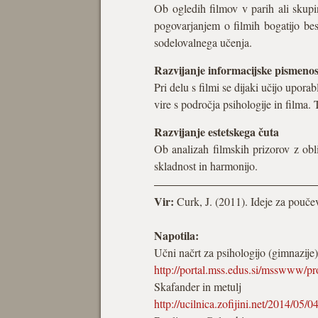
Ob ogledih filmov v parih ali skupi
pogovarjanjem o filmih bogatijo bes
sodelovalnega učenja.
Razvijanje informacijske pismenos
Pri delu s filmi se dijaki učijo upora
vire s področja psihologije in filma.
Razvijanje estetskega čuta
Ob analizah filmskih prizorov z obli
skladnost in harmonijo.
Vir:
Curk, J. (2011). Ideje za pouče
Napotila:
Učni načrt za psihologijo (gimnazije)
http://portal.mss.edus.si/msswww/p
Skafander in metulj
http://ucilnica.zofijini.net/2014/05/0