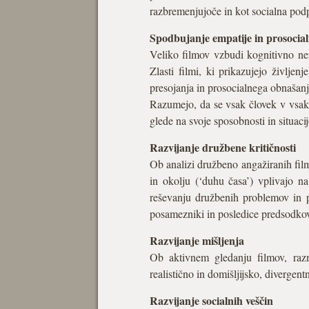
razbremenjujoče in kot socialna pod
Spodbujanje empatije in prosocia
Veliko filmov vzbudi kognitivno ner
Zlasti filmi, ki prikazujejo življen
presojanja in prosocialnega obnašanj
Razumejo, da se vsak človek v vsake
glede na svoje sposobnosti in situacij
Razvijanje družbene kritičnosti
Ob analizi družbeno angažiranih fil
in okolju (‘duhu časa’) vplivajo na
reševanju družbenih problemov in p
posamezniki in posledice predsodkov,
Razvijanje mišljenja
Ob aktivnem gledanju filmov, razmiš
realistično in domišljijsko, divergen
Razvijanje socialnih veščin