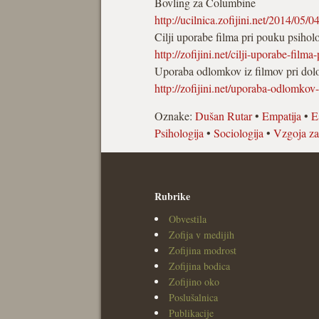
Bovling za Columbine
http://ucilnica.zofijini.net/2014/05/
Cilji uporabe filma pri pouku psiholo
http://zofijini.net/cilji-uporabe-filma
Uporaba odlomkov iz filmov pri dolo
http://zofijini.net/uporaba-odlomkov
Oznake:
Dušan Rutar
•
Empatija
•
E
Psihologija
•
Sociologija
•
Vzgoja za
Rubrike
Obvestila
Zofija v medijih
Zofijina modrost
Zofijina bodica
Zofijino oko
Poslušalnica
Publikacije