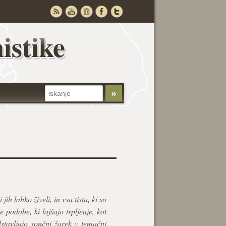
istike
ih lahko živeli, in vsa tista, ki so
 podobe, ki lajšajo trpljenje, kot
dstavljajo sončni žarek v temačni