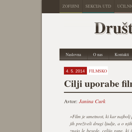
ZOFIJINI
SEKCIJA UTD
UČILN
Društ
Naslovna
O nas
Kontakti
FILMSKO
4. 5. 2014
Cilji uporabe fi
Avtor:
Janina Curk
»Film je umetnost, ki kar najbolj p
jih preživeli drugi ljudje, a o n
znajo le besede, celijo rane, ki