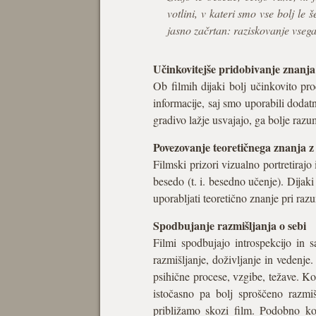
votlini, v kateri smo vse bolj le 
jasno začrtan: raziskovanje vseg
Učinkovitejše pridobivanje znanja
Ob filmih dijaki bolj učinkovito proc
informacije, saj smo uporabili dodat
gradivo lažje usvajajo, ga bolje razu
Povezovanje teoretičnega znanja z
Filmski prizori vizualno portretira
besedo (t. i. besedno učenje). Dijaki
uporabljati teoretično znanje pri ra
Spodbujanje razmišljanja o sebi
Filmi spodbujajo introspekcijo in 
razmišljanje, doživljanje in vedenje.
psihične procese, vzgibe, težave. Ko 
istočasno pa bolj sproščeno razmiš
približamo skozi film. Podobno ko