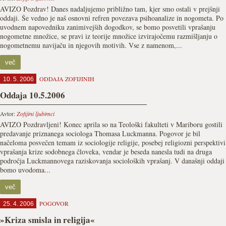
AVIZO Pozdrav! Danes nadaljujemo približno tam, kjer smo ostali v prejšnji
oddaji. Še vedno je naš osnovni refren povezava psihoanalize in nogometa. Po
uvodnem napovedniku zanimivejših dogodkov, se bomo posvetili vprašanju
nogometne množice, se pravi iz teorije množice izvirajočemu razmišljanju o
nogometnemu navijaču in njegovih motivih. Vse z namenom,...
več
ODDAJA ZOFIJINIH
10. 5. 2006
Oddaja 10.5.2006
Avtor:
Zofijini ljubimci
AVIZO Pozdravljeni! Konec aprila so na Teološki fakulteti v Mariboru gostili
predavanje priznanega sociologa Thomasa Luckmanna. Pogovor je bil
načeloma posvečen temam iz sociologije religije, posebej religiozni perspektivi
vprašanja krize sodobnega človeka, vendar je beseda nanesla tudi na druga
področja Luckmannovega raziskovanja socioloških vprašanj. V današnji oddaji
bomo uvodoma...
več
POGOVOR
25. 4. 2006
»Kriza smisla in religija«