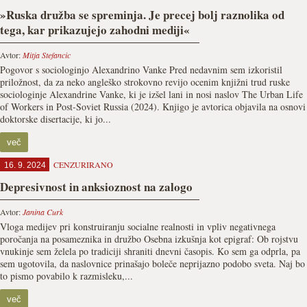
»Ruska družba se spreminja. Je precej bolj raznolika od
tega, kar prikazujejo zahodni mediji«
Avtor:
Mitja Stefancic
Pogovor s sociologinjo Alexandrino Vanke Pred nedavnim sem izkoristil
priložnost, da za neko angleško strokovno revijo ocenim knjižni trud ruske
sociologinje Alexandrine Vanke, ki je izšel lani in nosi naslov The Urban Life
of Workers in Post-Soviet Russia (2024). Knjigo je avtorica objavila na osnovi
doktorske disertacije, ki jo...
več
CENZURIRANO
16. 9. 2024
Depresivnost in anksioznost na zalogo
Avtor:
Janina Curk
Vloga medijev pri konstruiranju socialne realnosti in vpliv negativnega
poročanja na posameznika in družbo Osebna izkušnja kot epigraf: Ob rojstvu
vnukinje sem želela po tradiciji shraniti dnevni časopis. Ko sem ga odprla, pa
sem ugotovila, da naslovnice prinašajo boleče neprijazno podobo sveta. Naj bo
to pismo povabilo k razmisleku,...
več