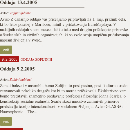
Oddaja 13.4.2005
Avtor:
Zofijini ljubimci
Avizo Z današnjo oddajo vas pričenjamo pripravljati na 1. maj, praznik dela,
ki bo letos posebej v Mariboru, minil v pričakovanju EuroMaydaya. V
nadaljnih oddajah v tem mesecu lahko tako med drugim pričakujete prispevke
o študentskih in civilnih organizacijah, ki so vzele svoja utopična pričakovanja
napram življenja v svoje...
več
ODDAJA ZOFIJINIH
9. 2. 2005
Oddaja 9.2.2005
Avtor:
Zofijini ljubimci
Zaradi bolezni v ansamblu bomo Zofijini to post-pustno, post- kulturno sredo
zaznamovali nekoliko drugače kot bi to morda pričakovali. Ekskluzivno vam
bomo predstavili znamenito predavanje profesorja filozofije Johna Searlea, o
konstrukciji socialne realnosti. Searle skozi mnoštvo zanimivih primerov
predstavlja teorijo intencionalnosti v socialnem življenju. Avizo GLASBA:
Hooverphonic – The...
več