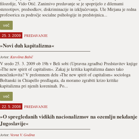
filozofije, Vido Otič. Zanimivo predavanje se je spoprijelo z dilemami
stereotipov, predsodkov, diskriminacije in izključevanja. Ule Mirjana je redna
profesorica za področje socialne psihologije in predstojnica...
več
PREDAVANJE
25. 3. 2009
»Novi duh kapitalizma«
Avtor:
Karolina Babič
V sredo 25. 3. 2009 ob 19h v Beli sobi (Upravna zgradba) Predstavitev knjige
»The new spirit of capitalism«. Zakaj je kritika kapitalizma danes tako
neučinkovita? V prelomnem delu »The new spirit of capitalism« sociologa
Boltanski in Chiapello predlagata, da moramo zgrabiti krizo kritike
kapitalizma pri njenih koreninah. Po...
več
PREDAVANJE
22. 5. 2008
»O spregledanih vidikih nacionalizmov na ozemlju nekdanje
Jugoslavije«
Avtor:
Vesna V. Godina