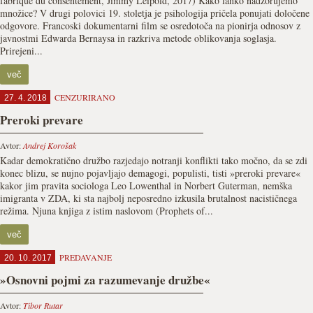
fabrique du consentement, Jimmy Leipold, 2017) Kako lahko nadzorujemo
množice? V drugi polovici 19. stoletja je psihologija pričela ponujati določene
odgovore. Francoski dokumentarni film se osredotoča na pionirja odnosov z
javnostmi Edwarda Bernaysa in razkriva metode oblikovanja soglasja.
Prirejeni...
več
CENZURIRANO
27. 4. 2018
Preroki prevare
Avtor:
Andrej Korošak
Kadar demokratično družbo razjedajo notranji konflikti tako močno, da se zdi
konec blizu, se nujno pojavljajo demagogi, populisti, tisti »preroki prevare«
kakor jim pravita sociologa Leo Lowenthal in Norbert Guterman, nemška
imigranta v ZDA, ki sta najbolj neposredno izkusila brutalnost nacističnega
režima. Njuna knjiga z istim naslovom (Prophets of...
več
PREDAVANJE
20. 10. 2017
»Osnovni pojmi za razumevanje družbe«
Avtor:
Tibor Rutar