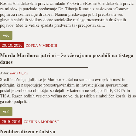
Rosina šola delavskih pravic za mlade V okviru »Rosine šole delavskih pravic
za mlade« je potekalo predavanje Dr. Tiborja Rutarja z naslovom »Osnovni
pojmi za razumevanje družbe«. Namen predavanja je bil predstaviti več
glavnih splošnih vidikov dobre sociološke razlage raznovrstnih družbenih
pojavov. Med te vidike spadata predvsem (a) predpostavka,...
več
ZOFIJA V MEDIJIH
20. 10. 2016
Morda Maribora jutri ni – že včeraj smo pozabili na tistega
danes
Avtor:
Boris Vezjak
Sredi letošnjega julija se je Maribor znašel na seznamu evropskih mest in
pokrajin, ki nasprotujejo prostotrgovinskim in investicijskim sporazumom:
postal je svobodno območje, so dejali, v katerem ne veljajo TTIP, CETA in
TISA. Razen redkih verjetno večina ne ve, da je takšen simboličen korak, ki so
ga nato podprli...
več
ZOFIJINA MODROST
29. 9. 2016
Neoliberalizem v šolstvu