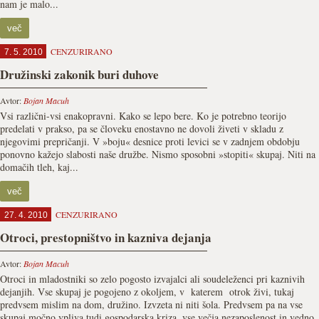
nam je malo...
več
CENZURIRANO
7. 5. 2010
Družinski zakonik buri duhove
Avtor:
Bojan Macuh
Vsi različni-vsi enakopravni. Kako se lepo bere. Ko je potrebno teorijo
predelati v prakso, pa se človeku enostavno ne dovoli živeti v skladu z
njegovimi prepričanji. V »boju« desnice proti levici se v zadnjem obdobju
ponovno kažejo slabosti naše družbe. Nismo sposobni »stopiti« skupaj. Niti na
domačih tleh, kaj...
več
CENZURIRANO
27. 4. 2010
Otroci, prestopništvo in kazniva dejanja
Avtor:
Bojan Macuh
Otroci in mladostniki so zelo pogosto izvajalci ali soudeleženci pri kaznivih
dejanjih. Vse skupaj je pogojeno z okoljem, v katerem otrok živi, tukaj
predvsem mislim na dom, družino. Izvzeta ni niti šola. Predvsem pa na vse
skupaj močno vpliva tudi gospodarska kriza, vse večja nezaposlenost in vedno