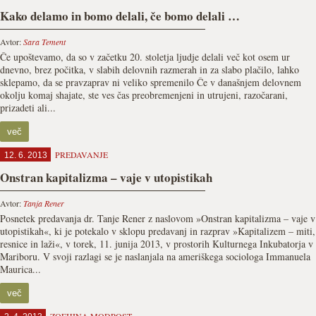
Kako delamo in bomo delali, če bomo delali …
Avtor:
Sara Tement
Če upoštevamo, da so v začetku 20. stoletja ljudje delali več kot osem ur
dnevno, brez počitka, v slabih delovnih razmerah in za slabo plačilo, lahko
sklepamo, da se pravzaprav ni veliko spremenilo Če v današnjem delovnem
okolju komaj shajate, ste ves čas preobremenjeni in utrujeni, razočarani,
prizadeti ali...
več
PREDAVANJE
12. 6. 2013
Onstran kapitalizma – vaje v utopistikah
Avtor:
Tanja Rener
Posnetek predavanja dr. Tanje Rener z naslovom »Onstran kapitalizma – vaje v
utopistikah«, ki je potekalo v sklopu predavanj in razprav »Kapitalizem – miti,
resnice in laži«, v torek, 11. junija 2013, v prostorih Kulturnega Inkubatorja v
Mariboru. V svoji razlagi se je naslanjala na ameriškega sociologa Immanuela
Maurica...
več