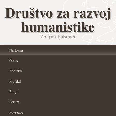
Društvo za razvoj
humanistike
Zofijini ljubimci
Naslovna
O nas
Kontakti
Projekti
Blogi
Forum
Povezave