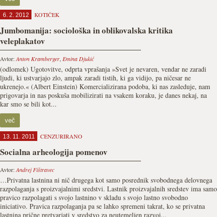
KOTIČEK
6. 2. 2012
Jumbomanija: sociološka in oblikovalska kritika
veleplakatov
Avtor:
Anton Kramberger
,
Emina Djukić
(odlomek) Ugotovitve, odprta vprašanja »Svet je nevaren, vendar ne zaradi
ljudi, ki ustvarjajo zlo, ampak zaradi tistih, ki ga vidijo, pa ničesar ne
ukrenejo.« (Albert Einstein) Komercializirana podoba, ki nas zasleduje, nam
prigovarja in nas poskuša mobilizirati na vsakem koraku, je danes nekaj, na
kar smo se bili kot...
več
CENZURIRANO
13. 11. 2011
Socialna arheologija pomenov
Avtor:
Andrej Fištravec
…Privatna lastnina ni nič drugega kot samo posrednik svobodnega delovnega
razpolaganja s proizvajalnimi sredstvi. Lastnik proizvajalnih sredstev ima samo
pravico razpolagati s svojo lastnino v skladu s svojo lastno svobodno
iniciativo. Pravica razpolaganja pa se lahko spremeni takrat, ko se privatna
lastnina prične pretvarjati v sredstvo za neutemeljen razvoj...