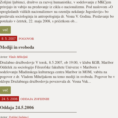
Zofijini ljubimci, društvo za razvoj humanistike, v sodelovanju z MKCjem
prirejajo in vabijo na predavanje iz cikla o nacionalizmu. Pod naslovom »O
spregledanih vidikih nacionalizmov na ozemlju nekdanje Jugoslavije« bo
predavala sociologinja in antropologinja dr. Vesna V. Godina. Predavanje bo
potekalo v četrtek, 22. maja 2008, s pričetkom ob...
več
POGOVOR
8. 5. 2007
Mediji in svoboda
Avtor:
Vlado Miheljak
Družabno družboslovje V torek, 8.5.2007, ob 19:00, v klubu KGB, Maribor
Oddelek za sociologijo Filozofske fakultete Univerze v Mariboru v
sodelovanju Mladinskega kulturnega centra Maribor in MOM, vabita na
pogovor z dr. Vladom Miheljakom na temo mediji in svoboda. Pogovor bo v
sklopu Družabnega družboslovja povezovala dr. Vesna Vuk...
več
ODDAJA ZOFIJINIH
24. 5. 2006
Oddaja 24.5.2006
Avtor:
Zofijini ljubimci