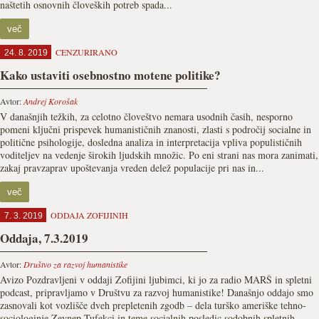
naštetih osnovnih človeških potreb spada...
več
CENZURIRANO
24. 8. 2019
Kako ustaviti osebnostno motene politike?
Avtor:
Andrej Korošak
V današnjih težkih, za celotno človeštvo nemara usodnih časih, nesporno
pomeni ključni prispevek humanističnih znanosti, zlasti s področij socialne in
politične psihologije, dosledna analiza in interpretacija vpliva populističnih
voditeljev na vedenje širokih ljudskih množic. Po eni strani nas mora zanimati,
zakaj pravzaprav upoštevanja vreden delež populacije pri nas in...
več
ODDAJA ZOFIJINIH
7. 3. 2019
Oddaja, 7.3.2019
Avtor:
Društvo za razvoj humanistike
Avizo Pozdravljeni v oddaji Zofijini ljubimci, ki jo za radio MARŠ in spletni
podcast, pripravljamo v Društvu za razvoj humanistike! Današnjo oddajo smo
zasnovali kot vozlišče dveh prepletenih zgodb – dela turško ameriške tehno-
sociologinje Zeynep Tufekci in teme socialnih posledic sodobnih spletnih