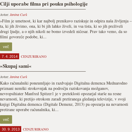
Cilji uporabe filma pri pouku psihologije
Avtor:
Janina Curk
»Film je umetnost, ki kar najbolj prenikavo raziskuje in odpira naša življenja –
ta, ki jih živimo, ona, ki bi jih lahko živeli, in vsa tista, ki so jih preživeli
drugi ljudje, a o njih nikoli ne bomo izvedeli ničesar. Prav tako vemo, da so
filmi govoreče podobe, ki...
več
CENZURIRANO
7. 4. 2014
»Skupaj sami«
Avtor:
Janina Curk
Kako računalniki poneumljajo in razdvajajo Digitalna demenca Mednarodno
priznani nemški strokovnjak na področju raziskovanja možganov,
nevropsihiater Manfred Spitzer1 je v preteklosti opozarjal starše na resne
nevarnosti, ki pretijo otrokom zaradi pretiranega gledanja televizije, v svoji
knjigi Digitalna demenca (Digitale Demenz, 2013) pa opozarja na nevarnosti
pretirane uporabe računalnika, ki...
več
CENZURIRANO
30. 9. 2013