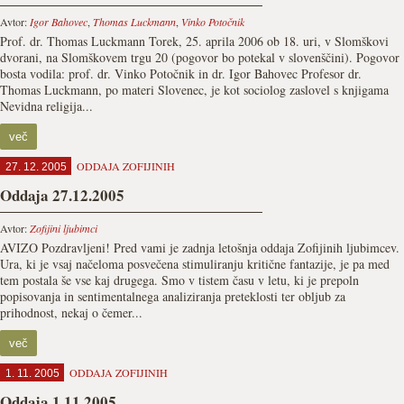
Avtor:
Igor Bahovec
,
Thomas Luckmann
,
Vinko Potočnik
Prof. dr. Thomas Luckmann Torek, 25. aprila 2006 ob 18. uri, v Slomškovi
dvorani, na Slomškovem trgu 20 (pogovor bo potekal v slovenščini). Pogovor
bosta vodila: prof. dr. Vinko Potočnik in dr. Igor Bahovec Profesor dr.
Thomas Luckmann, po materi Slovenec, je kot sociolog zaslovel s knjigama
Nevidna religija...
več
ODDAJA ZOFIJINIH
27. 12. 2005
Oddaja 27.12.2005
Avtor:
Zofijini ljubimci
AVIZO Pozdravljeni! Pred vami je zadnja letošnja oddaja Zofijinih ljubimcev.
Ura, ki je vsaj načeloma posvečena stimuliranju kritične fantazije, je pa med
tem postala še vse kaj drugega. Smo v tistem času v letu, ki je prepoln
popisovanja in sentimentalnega analiziranja preteklosti ter obljub za
prihodnost, nekaj o čemer...
več
ODDAJA ZOFIJINIH
1. 11. 2005
Oddaja 1.11.2005