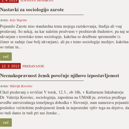
ZOFIJINA MODROST
2. 4. 2013
Nastavki za sociologijo zarote
Avtor:
Jože Vogrinc
Pojasnilo Zarote niso standardna tema mojega raziskovanja, študija ali vsaj
predavanj. So nekaj, na kar naletim predvsem v predstavah študentov, pa naj se
ukvarjam s teoretsko temo sociologije, kakršna so družbene spremembe (s
čimer se zadnje čase bolj ukvarjam), ali pa s temo sociologije medijev, kakršna
so rutine in...
več
PREDAVANJE
12. 3. 2013
Neenakopravnost žensk povečuje njihovo izpostavljenost
Avtor:
Valerija Korošec
Cikel predavanj o revščini V torek, 12.3., ob 18h, v Kulturnem Inkubatorju
Dr. Valerija Korošec, sociologinja, zaposlena na UMAR-ju, avtorica predloga
uvedbe univerzalnega temeljnega dohodka v Sloveniji, nam namerava pojasniti
posledice večstoletne podrejenosti žensk in neposredni vpliv tega na dejstvo, da
so tudi danes in tudi pri nas ženske...
več