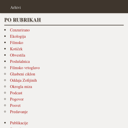
Arhivi
PO RUBRIKAH
Cenzurirano
Ekologija
Filmsko
Kotiček
Obvestila
Poslušalnica
Filmsko vrtoglavo
Glasbeni ciklon
Oddaja Zofijinih
Okrogla miza
Podcast
Pogovor
Posvet
Predavanje
Publikacije