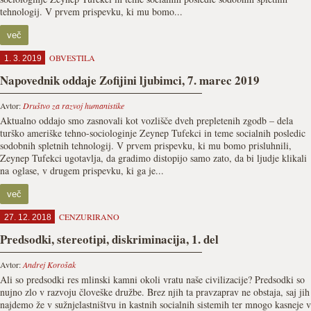
tehnologij. V prvem prispevku, ki mu bomo...
več
OBVESTILA
1. 3. 2019
Napovednik oddaje Zofijini ljubimci, 7. marec 2019
Avtor:
Društvo za razvoj humanistike
Aktualno oddajo smo zasnovali kot vozlišče dveh prepletenih zgodb – dela
turško ameriške tehno-sociologinje Zeynep Tufekci in teme socialnih posledic
sodobnih spletnih tehnologij. V prvem prispevku, ki mu bomo prisluhnili,
Zeynep Tufekci ugotavlja, da gradimo distopijo samo zato, da bi ljudje klikali
na oglase, v drugem prispevku, ki ga je...
več
CENZURIRANO
27. 12. 2018
Predsodki, stereotipi, diskriminacija, 1. del
Avtor:
Andrej Korošak
Ali so predsodki res mlinski kamni okoli vratu naše civilizacije? Predsodki so
nujno zlo v razvoju človeške družbe. Brez njih ta pravzaprav ne obstaja, saj jih
najdemo že v sužnjelastništvu in kastnih socialnih sistemih ter mnogo kasneje v