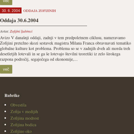
več
ODDAJA ZOFIJINIH
30. 6. 2004
Oddaja 30.6.2004
Avtor:
Zofijini ljubimci
Avizo V današnji oddaji, zadnji v tem predpoletnem ciklusu, nameravamo
Zofijini pretežno skozi sestavek magistra Milana Franca obravnavati tematiko
globalne kulture kot problema. Problema so se v zadnjih dveh ali morda treh
desetletjih lotevali in se ga še lotevajo številni teoretiki iz zelo širokega
razpona področij, segajočega od ekonomije,...
več
Rubrike
Obvestila
Zofija v medijih
Zofijina modrost
Zofijina bodica
Zofijino oko