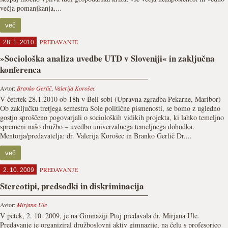
večja pomanjkanja,...
več
PREDAVANJE
28. 1. 2010
»Sociološka analiza uvedbe UTD v Sloveniji« in zaključna
konferenca
Avtor:
Branko Gerlič
,
Valerija Korošec
V četrtek 28.1.2010 ob 18h v Beli sobi (Upravna zgradba Pekarne, Maribor)
Ob zaključku tretjega semestra Šole politične pismenosti, se bomo z ugledno
gostjo sproščeno pogovarjali o socioloških vidikih projekta, ki lahko temeljno
spremeni našo družbo – uvedbo univerzalnega temeljnega dohodka.
Mentorja/predavatelja: dr. Valerija Korošec in Branko Gerlič Dr....
več
PREDAVANJE
2. 10. 2009
Stereotipi, predsodki in diskriminacija
Avtor:
Mirjana Ule
V petek, 2. 10. 2009, je na Gimnaziji Ptuj predavala dr. Mirjana Ule.
Predavanje je organiziral družboslovni aktiv gimnazije, na čelu s profesorico