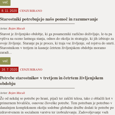
več
CENZURIRANO
8. 11. 2020
Starostniki potrebujejo našo pomoč in razumevanje
Avtor:
Bojan Macuh
Starost je življenjsko obdobje, ki ga posamezniki različno doživljajo, le-ta pa
vpliva na oceno lastnega stanja, odnos do okolja in strategije, ki jih izbirajo za
svoje življenje. Staranje pa je proces, ki traja vse življenje, od rojstva do smrti.
Starostnikom v tretjem in kasneje četrtem življenjskem obdobju moramo
zaradi...
več
CENZURIRANO
16. 7. 2020
Potrebe starostnikov v tretjem in četrtem življenjskem
obdobju
Avtor:
Bojan Macuh
Že od nekdaj so potrebe po hrani, pijači ter zaščiti telesa, tako z oblačili kot v
primernem bivališču, osnovne človeške potrebe. Tem potrebam je potrebno v
današnjem kompleksnem okolju sodobne globalne družbe dodati še potrebe po
zdravstvenem in socialnem varstvu ter izobraževanju. Zadovoljevanje vseh