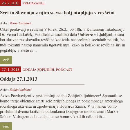
PREDAVANJE
26. 2. 2013
Svet in Slovenija z njim se vse bolj utapljajo v revščini
Avtor:
Vesna Leskošek
Cikel predavanj o revščini V torek, 26.2., ob 18h, v Kulturnem Inkubatorju
Dr. Vesna Leskošek, Fakulteta za socialno delo Univerze v Ljubljani, znana
kot aktivna raziskovalka revščine kot izida nedorečenih socialnih politik, bo
tudi tokratni nastop namenila ugotavljanju, kako in koliko se revščina širi in
poglablja, v svetu in...
več
ODDAJA ZOFIJINIH
,
PODCAST
27. 1. 2013
Oddaja 27.1.2013
Avtor:
Zofijini ljubimci
Avizo Pozdravljeni v prvi letošnji oddaji Zofijinih ljubimcev! Spomnili se
bomo tretje obletnice smrti zelo priljubljenega in pomembnega ameriškega
socialnega aktivista in zgodovinarja Howarda Zinna. V ta namen bomo
prisluhnili dvema kratkima odlomkoma iz njegove monodrame »Marx v
Sohu«. V drugem delu oddaje pa se bomo v kratkih odlomkih...
več