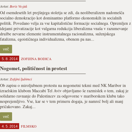
Avtor:
Boris Vezjak
Od osemdesetih let prejšnjega stoletja se zdi, da neoliberalizem nadomešča
socialno demokracijo kot dominantno platformo ekonomskih in socialnih
politik. Povedano velja za vse kapitalistične formacije socialnega. Opremljen z
idejami privatizacije kot vulgarna redukcija liberalizma vnaša v razumevanje
družbe nevarne elemente instrumentalnega racionalizma, suženjskega
fatalizma, egoističnega individualizma, obenem pa nas...
več
ZOFIJINA BODICA
5. 8. 2014
Nogomet, političnost in protest
Avtor:
Zofijini ljubimci
Ob zapisu o miroljubnem protestu na nogometni tekmi med NK Maribor in
izraelskim klubom Maccabi Tel Aviv objavljamo še razmislek o tem, zakaj je
solidarno ravnanje do Palestincev za odgovorne v mariborskem klubu tako
nesprejemljivo. Vse, kar se v tem primeru dogaja, je namreč bolj ali manj
pričakovano. Zakaj...
več
FILMSKO
4. 5. 2014