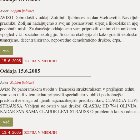
Avtor:
Zofijini ljubimci
AVIZO Dobrodošli v oddaji Zofijinih ljubimcev na dan Vseh svetih. Navkljub
prazniku, Zofijini nadaljujemo z svojim poslanstvom širjenja filozofske in njej
podobnih misli. Za današnjo oddajo smo vam pripravili zanimivi in unikaten
vpogled v t.i. socialno ekologijo. Socialna ekologija ali kako graditi ekološko
usmerjeno, decentralizirano, neposredno demokratično družbo, črpa...
več
ZOFIJA V MEDIJIH
15. 6. 2005
Oddaja 15.6.2005
Avtor:
Zofijini ljubimci
Avizo Po panoramskem uvodu v francoski strukturalizem v prejšnjem tednu,
smo vam tudi v tem tednu pripravili specialiteto v obliki podrobnejše
predstavitve enega od njenih najznačilnejših predstavnikov, CLAUDEA LEVI-
STRAUSSA. Vabljeni ste ostati v naši družbi! GLASBA: HD 7941 OLIVIJA
KADAR SVA SAMA CLAUDE LEVI-STRAUSS O problemih kot so odnos...
več
ZOFIJA V MEDIJIH
13. 4. 2005