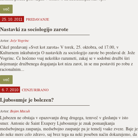
več
PREDAVANJE
25. 10. 2011
Nastavki za sociologijo zarote
Avtor:
Jože Vogrinc
Cikel predavanj »Svet kot zarota« V torek, 25. oktobra, od 17.00, v
Kulturnem inkubatorju O nastavkih za sociologijo zarote bo predaval dr. Jože
Vogrinc. Če hočemo vsaj nekoliko razumeti, zakaj se v sodobni družbi širi
dojemanje družbenega dogajanja kot niza zarot, in se mu postaviti po robu z
racionalnim...
več
CENZURIRANO
6. 7. 2010
Ljubosumje je bolezen?
Avtor:
Bojan Macuh
Ljubezen ne obstaja v opazovanju drug drugega, temveč v gledanju v isto
smer. Antonie de Saint Exupery Ljubosumje je znak pomanjkanja
medsebojnega zaupanja, medsebojno zaupanje pa je temelj vsake zveze. Baje je
do neke mere celo zdravo, saj brez tega na neki poseben način dokazujemo, da