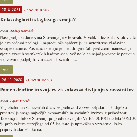
CENZURIRANO
25. 8. 2021
Kako obglaviti stoglavega zmaja?
Avtor:
Andrej Korošak
Naša preljuba domovina Slovenija je v težavah. V velikih težavah. Krotovičita
jo dve sočasni nadlogi – napredujoča epidemija in avtoritarna vladavina
skrajne desnice. Posledica slednje je med drugim (ali predvsem) nameščanje
njenih zvestih strankarskih kadrov sedaj več ne le na najodgovornejše pozicije
v državnih podjetjih, v nadzornih svetih in...
več
CENZURIRANO
26. 11. 2020
Pomen družine in svojcev za kakovost življenja starostnikov
Avtor:
Bojan Macuh
V globalni družbi razvitih držav se prebivalstvo vse bolj stara. To dejstvo
predstavlja enega največjih ekonomskih in socialnih izzivov v prihodnosti.
Tako naj bi bilo v Sloveniji po predvidevanjih (Vertot, 2010)1 do leta 2060 30
% prebivalstva starejšega od 65 let, zato je upravičeno vprašanje, kako
pripraviti starostnike na...