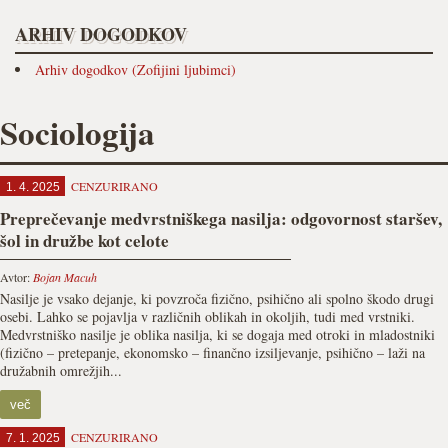
ARHIV DOGODKOV
Arhiv dogodkov (Zofijini ljubimci)
Sociologija
CENZURIRANO
1. 4. 2025
Preprečevanje medvrstniškega nasilja: odgovornost staršev,
šol in družbe kot celote
Avtor:
Bojan Macuh
Nasilje je vsako dejanje, ki povzroča fizično, psihično ali spolno škodo drugi
osebi. Lahko se pojavlja v različnih oblikah in okoljih, tudi med vrstniki.
Medvrstniško nasilje je oblika nasilja, ki se dogaja med otroki in mladostniki
(fizično – pretepanje, ekonomsko – finančno izsiljevanje, psihično – laži na
družabnih omrežjih...
več
CENZURIRANO
7. 1. 2025