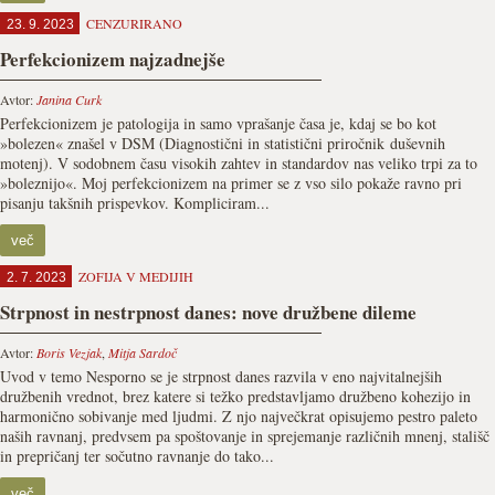
CENZURIRANO
23. 9. 2023
Perfekcionizem najzadnejše
Avtor:
Janina Curk
Perfekcionizem je patologija in samo vprašanje časa je, kdaj se bo kot
»bolezen« znašel v DSM (Diagnostični in statistični priročnik duševnih
motenj). V sodobnem času visokih zahtev in standardov nas veliko trpi za to
»boleznijo«. Moj perfekcionizem na primer se z vso silo pokaže ravno pri
pisanju takšnih prispevkov. Kompliciram...
več
ZOFIJA V MEDIJIH
2. 7. 2023
Strpnost in nestrpnost danes: nove družbene dileme
Avtor:
Boris Vezjak
,
Mitja Sardoč
Uvod v temo Nesporno se je strpnost danes razvila v eno najvitalnejših
družbenih vrednot, brez katere si težko predstavljamo družbeno kohezijo in
harmonično sobivanje med ljudmi. Z njo največkrat opisujemo pestro paleto
naših ravnanj, predvsem pa spoštovanje in sprejemanje različnih mnenj, stališč
in prepričanj ter sočutno ravnanje do tako...
več