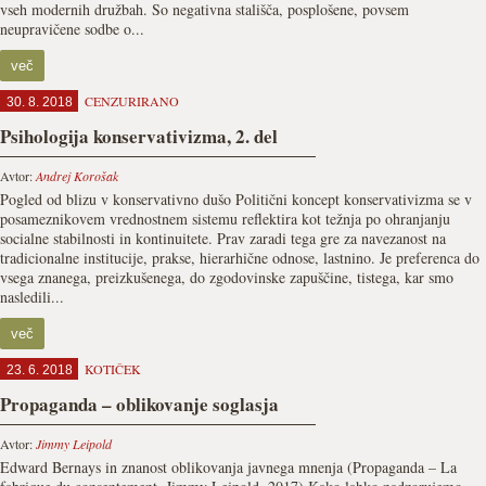
vseh modernih družbah. So negativna stališča, posplošene, povsem
neupravičene sodbe o...
več
CENZURIRANO
30. 8. 2018
Psihologija konservativizma, 2. del
Avtor:
Andrej Korošak
Pogled od blizu v konservativno dušo Politični koncept konservativizma se v
posameznikovem vrednostnem sistemu reflektira kot težnja po ohranjanju
socialne stabilnosti in kontinuitete. Prav zaradi tega gre za navezanost na
tradicionalne institucije, prakse, hierarhične odnose, lastnino. Je preferenca do
vsega znanega, preizkušenega, do zgodovinske zapuščine, tistega, kar smo
nasledili...
več
KOTIČEK
23. 6. 2018
Propaganda – oblikovanje soglasja
Avtor:
Jimmy Leipold
Edward Bernays in znanost oblikovanja javnega mnenja (Propaganda – La