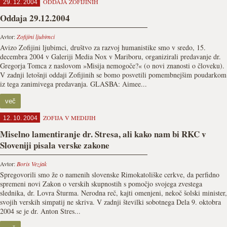
ODDAJA ZOFIJINIH
29. 12. 2004
Oddaja 29.12.2004
Avtor:
Zofijini ljubimci
Avizo Zofijini ljubimci, društvo za razvoj humanistike smo v sredo, 15.
decembra 2004 v Galeriji Media Nox v Mariboru, organizirali predavanje dr.
Gregorja Tomca z naslovom »Misija nemogoče?« (o novi znanosti o človeku).
V zadnji letošnji oddaji Zofijinih se bomo posvetili pomembnejšim poudarkom
iz tega zanimivega predavanja. GLASBA: Aimee...
več
ZOFIJA V MEDIJIH
12. 10. 2004
Miselno lamentiranje dr. Stresa, ali kako nam bi RKC v
Sloveniji pisala verske zakone
Avtor:
Boris Vezjak
Spregovorili smo že o namenih slovenske Rimokatoliške cerkve, da perfidno
spremeni novi Zakon o verskih skupnostih s pomočjo svojega zvestega
slednika, dr. Lovra Šturma. Nerodna reč, kajti omenjeni, nekoč šolski minister,
svojih verskih simpatij ne skriva. V zadnji številki sobotnega Dela 9. oktobra
2004 se je dr. Anton Stres...