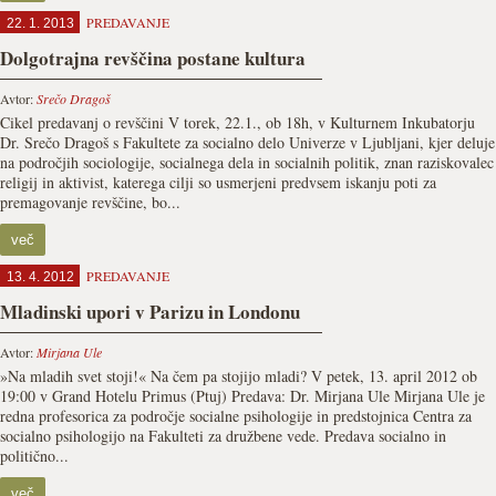
PREDAVANJE
22. 1. 2013
Dolgotrajna revščina postane kultura
Avtor:
Srečo Dragoš
Cikel predavanj o revščini V torek, 22.1., ob 18h, v Kulturnem Inkubatorju
Dr. Srečo Dragoš s Fakultete za socialno delo Univerze v Ljubljani, kjer deluje
na področjih sociologije, socialnega dela in socialnih politik, znan raziskovalec
religij in aktivist, katerega cilji so usmerjeni predvsem iskanju poti za
premagovanje revščine, bo...
več
PREDAVANJE
13. 4. 2012
Mladinski upori v Parizu in Londonu
Avtor:
Mirjana Ule
»Na mladih svet stoji!« Na čem pa stojijo mladi? V petek, 13. april 2012 ob
19:00 v Grand Hotelu Primus (Ptuj) Predava: Dr. Mirjana Ule Mirjana Ule je
redna profesorica za področje socialne psihologije in predstojnica Centra za
socialno psihologijo na Fakulteti za družbene vede. Predava socialno in
politično...
več