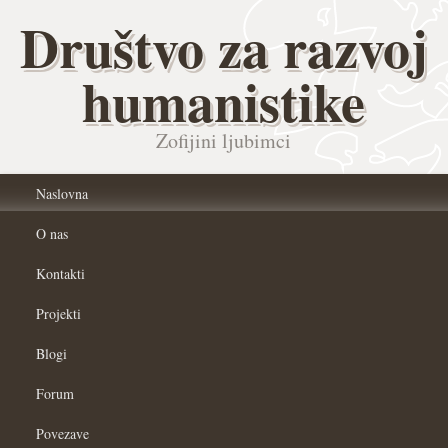
Društvo za razvoj
humanistike
Zofijini ljubimci
Naslovna
O nas
Kontakti
Projekti
Blogi
Forum
Povezave