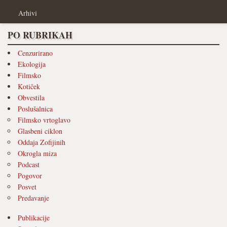
Arhivi
PO RUBRIKAH
Cenzurirano
Ekologija
Filmsko
Kotiček
Obvestila
Poslušalnica
Filmsko vrtoglavo
Glasbeni ciklon
Oddaja Zofijinih
Okrogla miza
Podcast
Pogovor
Posvet
Predavanje
Publikacije