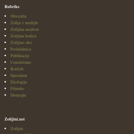
Rubrike
Obvestila
Zofija v medijih
Zofijina modrost
Zofijina bodica
Zofijino oko
Poslušalnica
Publikacije
Cenzurirano
Kotiček
Speculum
Ekologija
Filmsko
Donirajte
Zofijini.net
Zofijini