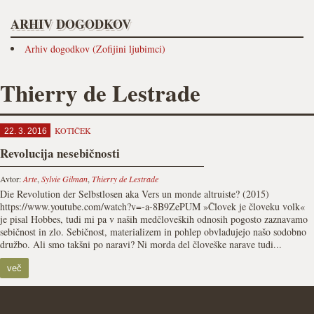
ARHIV DOGODKOV
Arhiv dogodkov (Zofijini ljubimci)
Thierry de Lestrade
KOTIČEK
22. 3. 2016
Revolucija nesebičnosti
Avtor:
Arte
,
Sylvie Gilman
,
Thierry de Lestrade
Die Revolution der Selbstlosen aka Vers un monde altruiste? (2015)
https://www.youtube.com/watch?v=-a-8B9ZePUM »Človek je človeku volk«
je pisal Hobbes, tudi mi pa v naših medčloveških odnosih pogosto zaznavamo
sebičnost in zlo. Sebičnost, materializem in pohlep obvladujejo našo sodobno
družbo. Ali smo takšni po naravi? Ni morda del človeške narave tudi...
več