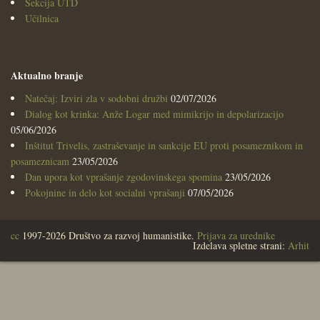
Sekcija UTD
Učilnica
Aktualno branje
Natečaj: Izviri zla v sodobni družbi
02/07/2026
Dialog kot krinka: Anže Logar med mimikrijo in depolarizacijo
05/06/2026
Inštitut Trivelis, zastraševanje in sankcije EU proti posameznikom in
posameznicam
23/05/2026
Dan upora kot vprašanje zgodovinskega spomina
23/05/2026
Pokojnine in delo kot socialni vprašanji
07/05/2026
cc
1997-2026 Društvo za razvoj humanistike.
Prijava za urednike
Izdelava spletne strani:
Arhit