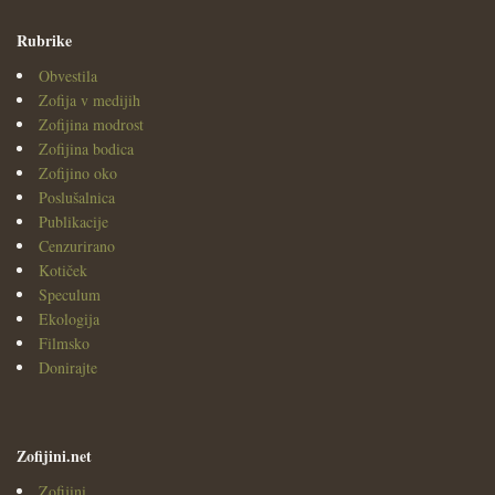
Rubrike
Obvestila
Zofija v medijih
Zofijina modrost
Zofijina bodica
Zofijino oko
Poslušalnica
Publikacije
Cenzurirano
Kotiček
Speculum
Ekologija
Filmsko
Donirajte
Zofijini.net
Zofijini