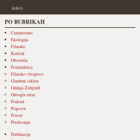
Arhivi
PO RUBRIKAH
Cenzurirano
Ekologija
Filmsko
Kotiček
Obvestila
Poslušalnica
Filmsko vrtoglavo
Glasbeni ciklon
Oddaja Zofijinih
Okrogla miza
Podcast
Pogovor
Posvet
Predavanje
Publikacije