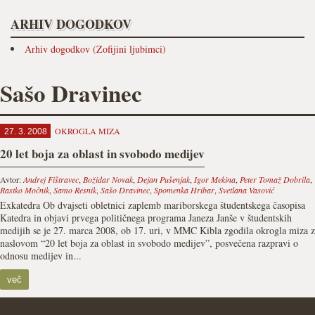
ARHIV DOGODKOV
Arhiv dogodkov (Zofijini ljubimci)
Sašo Dravinec
OKROGLA MIZA
27. 3. 2008
20 let boja za oblast in svobodo medijev
Avtor:
Andrej Fištravec
,
Božidar Novak
,
Dejan Pušenjak
,
Igor Mekina
,
Peter Tomaž Dobrila
,
Rastko Močnik
,
Samo Resnik
,
Sašo Dravinec
,
Spomenka Hribar
,
Svetlana Vasović
Exkatedra Ob dvajseti obletnici zaplemb mariborskega študentskega časopisa
Katedra in objavi prvega političnega programa Janeza Janše v študentskih
medijih se je 27. marca 2008, ob 17. uri, v MMC Kibla zgodila okrogla miza z
naslovom “20 let boja za oblast in svobodo medijev”, posvečena razpravi o
odnosu medijev in...
več