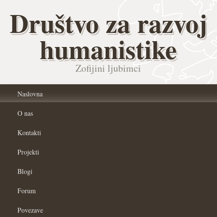
Društvo za razvoj
humanistike
Zofijini ljubimci
Naslovna
O nas
Kontakti
Projekti
Blogi
Forum
Povezave