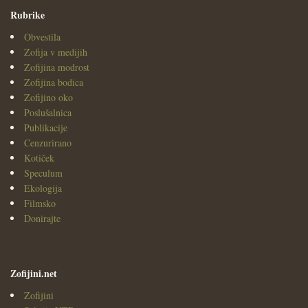
Rubrike
Obvestila
Zofija v medijih
Zofijina modrost
Zofijina bodica
Zofijino oko
Poslušalnica
Publikacije
Cenzurirano
Kotiček
Speculum
Ekologija
Filmsko
Donirajte
Zofijini.net
Zofijini