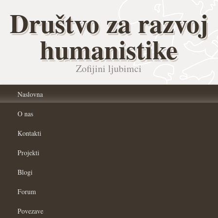
Društvo za razvoj
humanistike
Zofijini ljubimci
Naslovna
O nas
Kontakti
Projekti
Blogi
Forum
Povezave