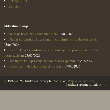
Sekcija UTD
Učilnica
Aktualno branje
Natečaj: Izviri zla v sodobni družbi
02/07/2026
Dialog kot krinka: Anže Logar med mimikrijo in depolarizacijo
05/06/2026
Inštitut Trivelis, zastraševanje in sankcije EU proti posameznikom in
posameznicam
23/05/2026
Dan upora kot vprašanje zgodovinskega spomina
23/05/2026
Pokojnine in delo kot socialni vprašanji
07/05/2026
cc
1997-2026 Društvo za razvoj humanistike.
Prijava za urednike
Izdelava spletne strani:
Arhit