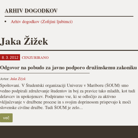
ARHIV DOGODKOV
Arhiv dogodkov (Zofijini ljubimci)
Jaka Žižek
CENZURIRANO
8. 3. 2012
Odgovor na pobudo za javno podporo družinskemu zakoniku
Avtor:
Jaka Žižek
Spoštovani. V Študentski organizaciji Univerze v Mariboru (ŠOUM) smo
vedno podpirali združevanje študentov in boj za pravice tako mladih, kot tudi
delavcev in upokojencev. Podpiramo vse, ki se odločijo za aktivno
vključevanje v družbene procese in s svojim doprinosom prispevajo k moči
slovenske civilne družbe. Tudi ŠOUM je zelo...
več