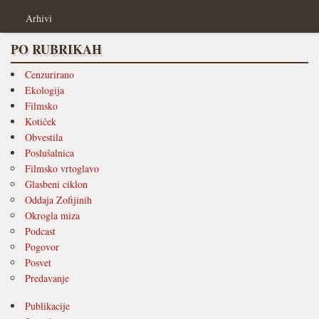
Arhivi
PO RUBRIKAH
Cenzurirano
Ekologija
Filmsko
Kotiček
Obvestila
Poslušalnica
Filmsko vrtoglavo
Glasbeni ciklon
Oddaja Zofijinih
Okrogla miza
Podcast
Pogovor
Posvet
Predavanje
Publikacije