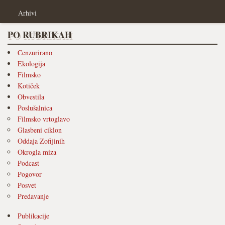
Arhivi
PO RUBRIKAH
Cenzurirano
Ekologija
Filmsko
Kotiček
Obvestila
Poslušalnica
Filmsko vrtoglavo
Glasbeni ciklon
Oddaja Zofijinih
Okrogla miza
Podcast
Pogovor
Posvet
Predavanje
Publikacije