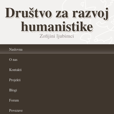
Društvo za razvoj
humanistike
Zofijini ljubimci
Naslovna
O nas
Kontakti
Projekti
Blogi
Forum
Povezave