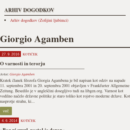
ARHIV DOGODKOV
Arhiv dogodkov (Zofijini ljubimci)
Giorgio Agamben
KOTIČEK
27. 9. 2016
O varnosti in terorju
Avtor:
Giorgio Agamben
Kratek članek filozofa Giorgia Agambena je bil napisan kot odziv na napade
11. septembra 2001 in 20. septembra 2001 objavljen v Frankfurter Allgemeine
Zeitung. Besedilo je v angleščini dosegljivo tudi na libgen.org. Varnost kot
vodilno načelo državne politike je staro toliko kot rojstvo moderne države. Kot
nasprotje strahu, ki...
več
KOTIČEK
4. 6. 2014
»Bog ni umrl, postal je denar«