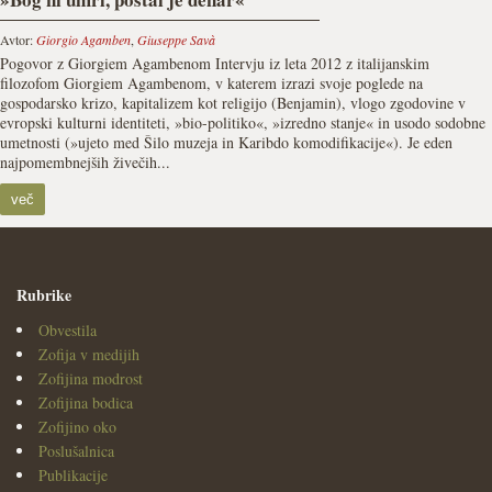
Avtor:
Giorgio Agamben
,
Giuseppe Savà
Pogovor z Giorgiem Agambenom Intervju iz leta 2012 z italijanskim
filozofom Giorgiem Agambenom, v katerem izrazi svoje poglede na
gospodarsko krizo, kapitalizem kot religijo (Benjamin), vlogo zgodovine v
evropski kulturni identiteti, »bio-politiko«, »izredno stanje« in usodo sodobne
umetnosti (»ujeto med Šilo muzeja in Karibdo komodifikacije«). Je eden
najpomembnejših živečih...
več
Rubrike
Obvestila
Zofija v medijih
Zofijina modrost
Zofijina bodica
Zofijino oko
Poslušalnica
Publikacije