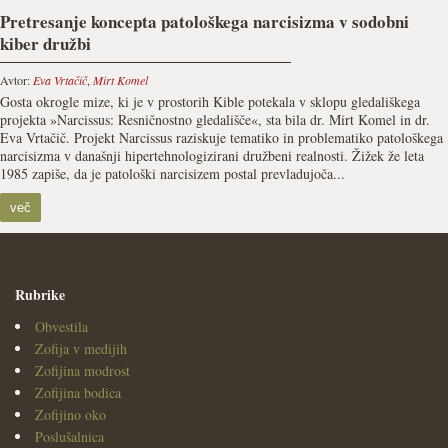
Pretresanje koncepta patološkega narcisizma v sodobni
kiber družbi
Avtor:
Eva Vrtačič
,
Mirt Komel
Gosta okrogle mize, ki je v prostorih Kible potekala v sklopu gledališkega
projekta »Narcissus: Resničnostno gledališče«, sta bila dr. Mirt Komel in dr.
Eva Vrtačič. Projekt Narcissus raziskuje tematiko in problematiko patološkega
narcisizma v današnji hipertehnologizirani družbeni realnosti. Žižek že leta
1985 zapiše, da je patološki narcisizem postal prevladujoča...
več
Rubrike
Obvestila
Zofija v medijih
Zofijina modrost
Zofijina bodica
Zofijino oko
Poslušalnica