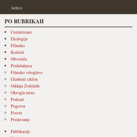
Arhivi
PO RUBRIKAH
Cenzurirano
Ekologija
Filmsko
Kotiček
Obvestila
Poslušalnica
Filmsko vrtoglavo
Glasbeni ciklon
Oddaja Zofijinih
Okrogla miza
Podcast
Pogovor
Posvet
Predavanje
Publikacije