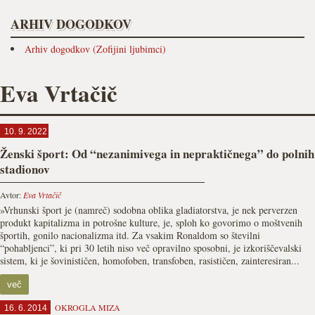
ARHIV DOGODKOV
Arhiv dogodkov (Zofijini ljubimci)
Eva Vrtačič
10. 9. 2022
Ženski šport: Od “nezanimivega in nepraktičnega” do polnih
stadionov
Avtor:
Eva Vrtačič
»Vrhunski šport je (namreč) sodobna oblika gladiatorstva, je nek perverzen
produkt kapitalizma in potrošne kulture, je, sploh ko govorimo o moštvenih
športih, gonilo nacionalizma itd. Za vsakim Ronaldom so številni
“pohabljenci”, ki pri 30 letih niso več opravilno sposobni, je izkoriščevalski
sistem, ki je šovinističen, homofoben, transfoben, rasističen, zainteresiran...
več
OKROGLA MIZA
16. 6. 2014