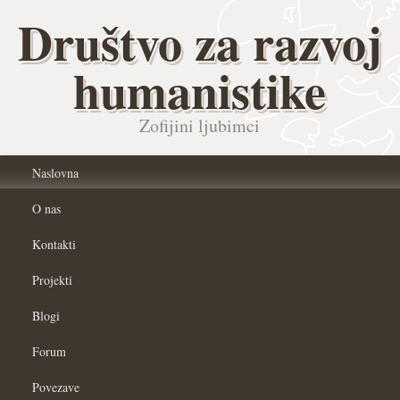
Društvo za razvoj
humanistike
Zofijini ljubimci
Naslovna
O nas
Kontakti
Projekti
Blogi
Forum
Povezave