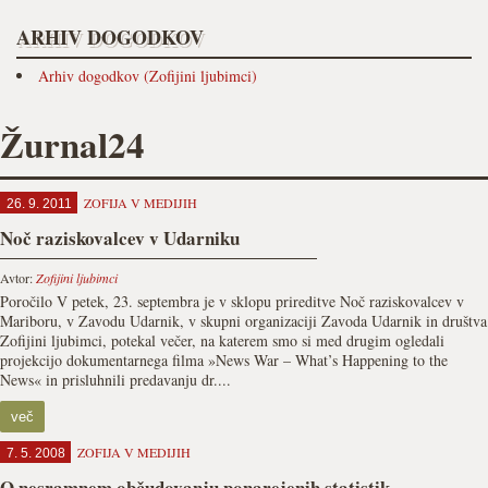
ARHIV DOGODKOV
Arhiv dogodkov (Zofijini ljubimci)
Žurnal24
ZOFIJA V MEDIJIH
26. 9. 2011
Noč raziskovalcev v Udarniku
Avtor:
Zofijini ljubimci
Poročilo V petek, 23. septembra je v sklopu prireditve Noč raziskovalcev v
Mariboru, v Zavodu Udarnik, v skupni organizaciji Zavoda Udarnik in društva
Zofijini ljubimci, potekal večer, na katerem smo si med drugim ogledali
projekcijo dokumentarnega filma »News War – What’s Happening to the
News« in prisluhnili predavanju dr....
več
ZOFIJA V MEDIJIH
7. 5. 2008
O nesramnem občudovanju ponarejenih statistik