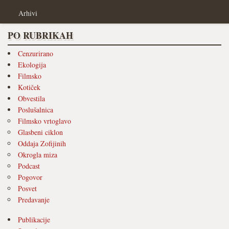
Arhivi
PO RUBRIKAH
Cenzurirano
Ekologija
Filmsko
Kotiček
Obvestila
Poslušalnica
Filmsko vrtoglavo
Glasbeni ciklon
Oddaja Zofijinih
Okrogla miza
Podcast
Pogovor
Posvet
Predavanje
Publikacije