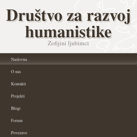
Društvo za razvoj
humanistike
Zofijini ljubimci
Naslovna
O nas
Kontakti
Projekti
Blogi
Forum
Povezave