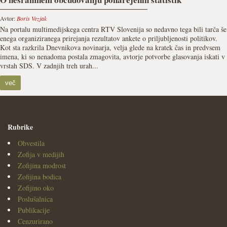
Avtor:
Boris Vezjak
Na portalu multimedijskega centra RTV Slovenija so nedavno tega bili tarča še
enega organiziranega prirejanja rezultatov ankete o priljubljenosti politikov.
Kot sta razkrila Dnevnikova novinarja, velja glede na kratek čas in predvsem
imena, ki so nenadoma postala zmagovita, avtorje potvorbe glasovanja iskati v
vrstah SDS. V zadnjih treh urah...
več
Rubrike
Obvestila
Zofija v medijih
Zofijina modrost
Zofijina bodica
Zofijino oko
Poslušalnica
Publikacije
Cenzurirano