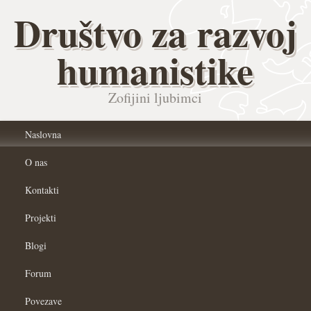
Društvo za razvoj
humanistike
Zofijini ljubimci
Naslovna
O nas
Kontakti
Projekti
Blogi
Forum
Povezave