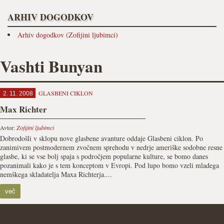
ARHIV DOGODKOV
Arhiv dogodkov (Zofijini ljubimci)
Vashti Bunyan
GLASBENI CIKLON
2. 11. 2008
Max Richter
Avtor:
Zofijini ljubimci
Dobrodošli v sklopu nove glasbene avanture oddaje Glasbeni ciklon. Po
zanimivem postmodernem zvočnem sprehodu v nedrje ameriške sodobne resne
glasbe, ki se vse bolj spaja s področjem popularne kulture, se bomo danes
pozanimali kako je s tem konceptom v Evropi. Pod lupo bomo vzeli mladega
nemškega skladatelja Maxa Richterja....
več