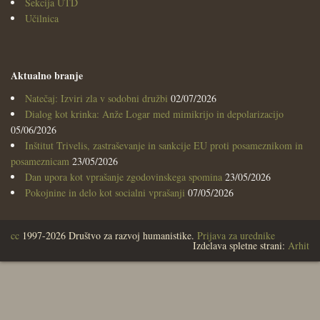
Sekcija UTD
Učilnica
Aktualno branje
Natečaj: Izviri zla v sodobni družbi
02/07/2026
Dialog kot krinka: Anže Logar med mimikrijo in depolarizacijo
05/06/2026
Inštitut Trivelis, zastraševanje in sankcije EU proti posameznikom in
posameznicam
23/05/2026
Dan upora kot vprašanje zgodovinskega spomina
23/05/2026
Pokojnine in delo kot socialni vprašanji
07/05/2026
cc
1997-2026 Društvo za razvoj humanistike.
Prijava za urednike
Izdelava spletne strani:
Arhit