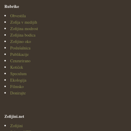
Rubrike
Obvestila
Zofija v medijih
Zofijina modrost
Zofijina bodica
Zofijino oko
Poslušalnica
Publikacije
Cenzurirano
Kotiček
Speculum
Ekologija
Filmsko
Donirajte
Zofijini.net
Zofijini