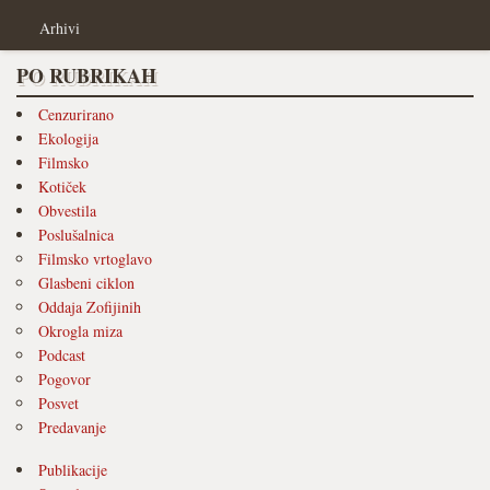
Arhivi
PO RUBRIKAH
Cenzurirano
Ekologija
Filmsko
Kotiček
Obvestila
Poslušalnica
Filmsko vrtoglavo
Glasbeni ciklon
Oddaja Zofijinih
Okrogla miza
Podcast
Pogovor
Posvet
Predavanje
Publikacije