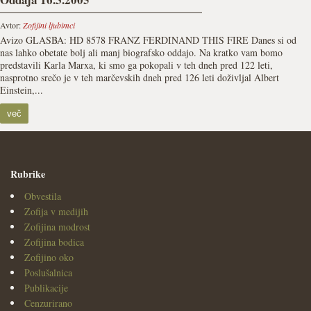
Avtor:
Zofijini ljubimci
Avizo GLASBA: HD 8578 FRANZ FERDINAND THIS FIRE Danes si od
nas lahko obetate bolj ali manj biografsko oddajo. Na kratko vam bomo
predstavili Karla Marxa, ki smo ga pokopali v teh dneh pred 122 leti,
nasprotno srečo je v teh marčevskih dneh pred 126 leti doživljal Albert
Einstein,...
več
Rubrike
Obvestila
Zofija v medijih
Zofijina modrost
Zofijina bodica
Zofijino oko
Poslušalnica
Publikacije
Cenzurirano