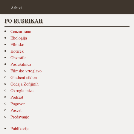
Arhivi
PO RUBRIKAH
Cenzurirano
Ekologija
Filmsko
Kotiček
Obvestila
Poslušalnica
Filmsko vrtoglavo
Glasbeni ciklon
Oddaja Zofijinih
Okrogla miza
Podcast
Pogovor
Posvet
Predavanje
Publikacije