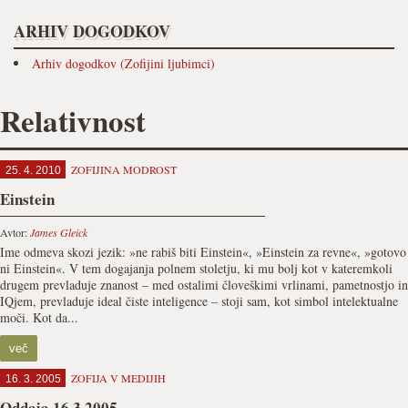
ARHIV DOGODKOV
Arhiv dogodkov (Zofijini ljubimci)
Relativnost
ZOFIJINA MODROST
25. 4. 2010
Einstein
Avtor:
James Gleick
Ime odmeva skozi jezik: »ne rabiš biti Einstein«, »Einstein za revne«, »gotovo
ni Einstein«. V tem dogajanja polnem stoletju, ki mu bolj kot v kateremkoli
drugem prevladuje znanost – med ostalimi človeškimi vrlinami, pametnostjo in
IQjem, prevladuje ideal čiste inteligence – stoji sam, kot simbol intelektualne
moči. Kot da...
več
ZOFIJA V MEDIJIH
16. 3. 2005
Oddaja 16.3.2005