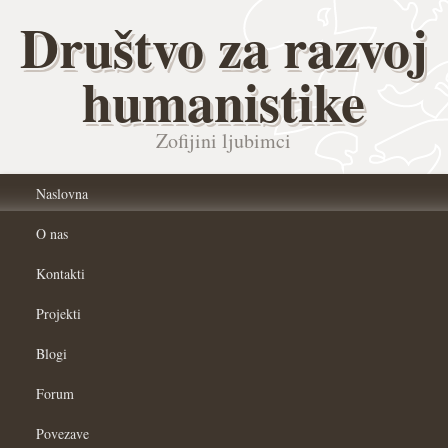
Društvo za razvoj
humanistike
Zofijini ljubimci
Naslovna
O nas
Kontakti
Projekti
Blogi
Forum
Povezave