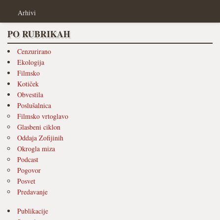
Arhivi
PO RUBRIKAH
Cenzurirano
Ekologija
Filmsko
Kotiček
Obvestila
Poslušalnica
Filmsko vrtoglavo
Glasbeni ciklon
Oddaja Zofijinih
Okrogla miza
Podcast
Pogovor
Posvet
Predavanje
Publikacije