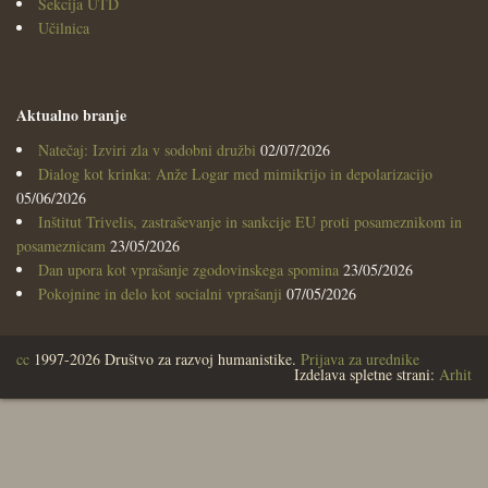
Sekcija UTD
Učilnica
Aktualno branje
Natečaj: Izviri zla v sodobni družbi
02/07/2026
Dialog kot krinka: Anže Logar med mimikrijo in depolarizacijo
05/06/2026
Inštitut Trivelis, zastraševanje in sankcije EU proti posameznikom in
posameznicam
23/05/2026
Dan upora kot vprašanje zgodovinskega spomina
23/05/2026
Pokojnine in delo kot socialni vprašanji
07/05/2026
cc
1997-2026 Društvo za razvoj humanistike.
Prijava za urednike
Izdelava spletne strani:
Arhit