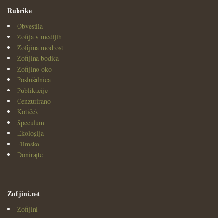
Rubrike
Obvestila
Zofija v medijih
Zofijina modrost
Zofijina bodica
Zofijino oko
Poslušalnica
Publikacije
Cenzurirano
Kotiček
Speculum
Ekologija
Filmsko
Donirajte
Zofijini.net
Zofijini