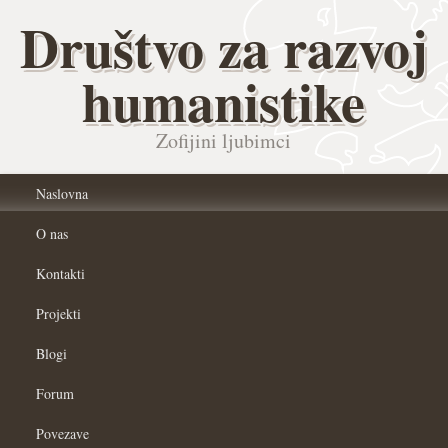
Društvo za razvoj
humanistike
Zofijini ljubimci
Naslovna
O nas
Kontakti
Projekti
Blogi
Forum
Povezave