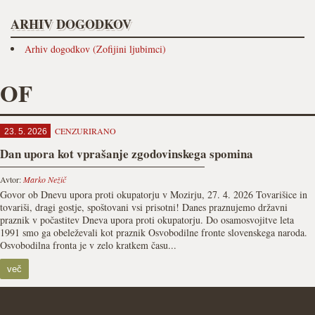
ARHIV DOGODKOV
Arhiv dogodkov (Zofijini ljubimci)
OF
CENZURIRANO
23. 5. 2026
Dan upora kot vprašanje zgodovinskega spomina
Avtor:
Marko Nežič
Govor ob Dnevu upora proti okupatorju v Mozirju, 27. 4. 2026 Tovarišice in
tovariši, dragi gostje, spoštovani vsi prisotni! Danes praznujemo državni
praznik v počastitev Dneva upora proti okupatorju. Do osamosvojitve leta
1991 smo ga obeleževali kot praznik Osvobodilne fronte slovenskega naroda.
Osvobodilna fronta je v zelo kratkem času...
več