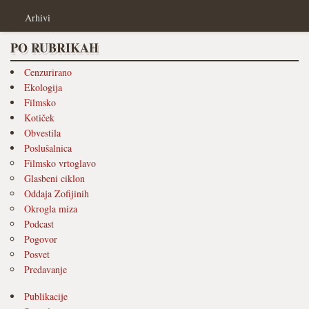
Arhivi
PO RUBRIKAH
Cenzurirano
Ekologija
Filmsko
Kotiček
Obvestila
Poslušalnica
Filmsko vrtoglavo
Glasbeni ciklon
Oddaja Zofijinih
Okrogla miza
Podcast
Pogovor
Posvet
Predavanje
Publikacije