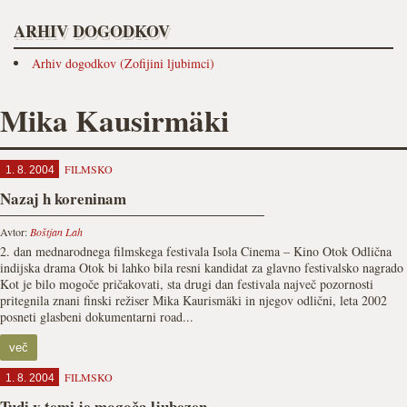
ARHIV DOGODKOV
Arhiv dogodkov (Zofijini ljubimci)
Mika Kausirmäki
FILMSKO
1. 8. 2004
Nazaj h koreninam
Avtor:
Boštjan Lah
2. dan mednarodnega filmskega festivala Isola Cinema – Kino Otok Odlična
indijska drama Otok bi lahko bila resni kandidat za glavno festivalsko nagrado
Kot je bilo mogoče pričakovati, sta drugi dan festivala največ pozornosti
pritegnila znani finski režiser Mika Kaurismäki in njegov odlični, leta 2002
posneti glasbeni dokumentarni road...
več
FILMSKO
1. 8. 2004
Tudi v temi je mogoča ljubezen