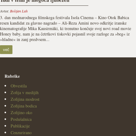
Avtor:
Boštjan Lah
3. dan mednarodnega filmskega festivala Isola Cinema – Kino Otok Babica
resen kandidat za glavno nagrado – Ali-Reza Amini novo odkritje iranske
kinematografije Mika Kausirmäki, ki trenutno končuje svoj novi road movie
Honey baby, nam je na četrtkovi tiskovki pojasnil svoje razloge za »beg« iz
»hladne« in zanj predvsem...
več
Rubrike
Obvestila
Zofija v medijih
Zofijina modrost
Zofijina bodica
Zofijino oko
Poslušalnica
Publikacije
Cenzurirano