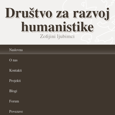
Društvo za razvoj
humanistike
Zofijini ljubimci
Naslovna
O nas
Kontakti
Projekti
Blogi
Forum
Povezave