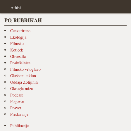
Arhivi
PO RUBRIKAH
Cenzurirano
Ekologija
Filmsko
Kotiček
Obvestila
Poslušalnica
Filmsko vrtoglavo
Glasbeni ciklon
Oddaja Zofijinih
Okrogla miza
Podcast
Pogovor
Posvet
Predavanje
Publikacije