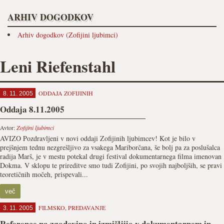
ARHIV DOGODKOV
Arhiv dogodkov (Zofijini ljubimci)
Leni Riefenstahl
ODDAJA ZOFIJINIH
8. 11. 2005
Oddaja 8.11.2005
Avtor:
Zofijini ljubimci
AVIZO Pozdravljeni v novi oddaji Zofijinih ljubimcev! Kot je bilo v
prejšnjem tednu nezgrešljivo za vsakega Mariborčana, še bolj pa za poslušalca
radija Marš, je v mestu potekal drugi festival dokumentarnega filma imenovan
Dokma. V sklopu te prireditve smo tudi Zofijini, po svojih najboljših, se pravi
teoretičnih močeh, prispevali...
več
FILMSKO
,
PREDAVANJE
3. 11. 2005
Reference na zgodovino in izmišljijo v dokumentarnem in