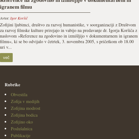
igranem filmu
Avtor:
Igor Koršič
Zofijini ljubimci, društvo za razvoj humanistike, v soorganizaciji z Društvom
za razvoj filmske kulture prirejajo in vabijo na predavanje dr. Igorja Koršiča z
naslovom »Reference na zgodovino in izmišljijo v dokumentarnem in igranem
filmu«, ki se bo odvijalo v četrtek, 3. novembra 2005, s pričetkom ob 18.00
uri v...
več
Rubrike
Obvestila
Zofija v medijih
Zofijina modrost
Zofijina bodica
Zofijino oko
Poslušalnica
Publikacije