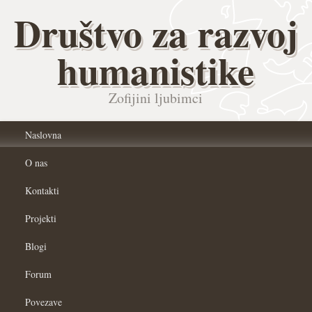
Društvo za razvoj
humanistike
Zofijini ljubimci
Naslovna
O nas
Kontakti
Projekti
Blogi
Forum
Povezave