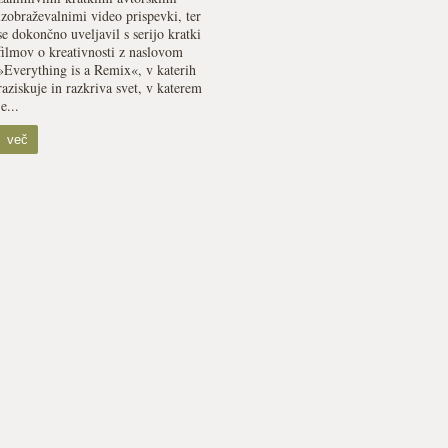
izobraževalnimi video prispevki, ter
se dokončno uveljavil s serijo kratki
filmov o kreativnosti z naslovom
»Everything is a Remix«, v katerih
raziskuje in razkriva svet, v katerem
je...
več