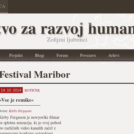
ICA
vo za razvoj human
Zofijini ljubimci
Projekti
Blogi
Forum
Povezave
Arhivi
Festival Maribor
KOTIČEK
14. 10. 2014
»Vse je remiks«
Avtor:
Kirby Ferguson
Kirby Ferguson je newyorški filmar
in spletna senzacija, ki je svoj pohod
po različnih video kanalih začel z
zanimivimi kratkimi avtorskimi