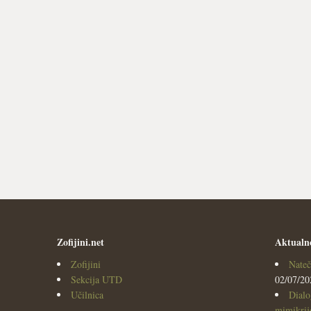
Zofijini.net
Aktualn
Zofijini
Nateč
Sekcija UTD
02/07/20
Učilnica
Dialo
mimikrijo