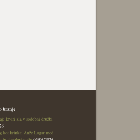
o branje
aj: Izviri zla v sodobni družbi
26
g kot krinka: Anže Logar med
 in depolarizacijo
05/06/2026