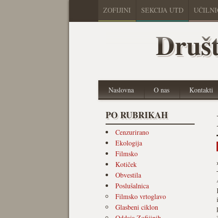
ZOFIJINI
SEKCIJA UTD
UČILN
Društ
Naslovna
O nas
Kontakti
PO RUBRIKAH
Cenzurirano
Ekologija
Filmsko
Kotiček
Obvestila
Poslušalnica
Filmsko vrtoglavo
Glasbeni ciklon
Oddaja Zofijinih