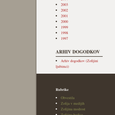
2003
2002
2001
2000
1999
1998
1997
ARHIV DOGODKOV
Arhiv dogodkov (Zofijini
ljubimci)
Rubrike
Obvestila
Zofija v medijih
Zofijina modrost
Zofijina bodica