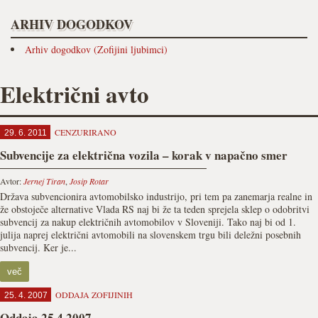
ARHIV DOGODKOV
Arhiv dogodkov (Zofijini ljubimci)
Električni avto
CENZURIRANO
29. 6. 2011
Subvencije za električna vozila – korak v napačno smer
Avtor:
Jernej Tiran
,
Josip Rotar
Država subvencionira avtomobilsko industrijo, pri tem pa zanemarja realne in
že obstoječe alternative Vlada RS naj bi že ta teden sprejela sklep o odobritvi
subvencij za nakup električnih avtomobilov v Sloveniji. Tako naj bi od 1.
julija naprej električni avtomobili na slovenskem trgu bili deležni posebnih
subvencij. Ker je...
več
ODDAJA ZOFIJINIH
25. 4. 2007
Oddaja 25.4.2007