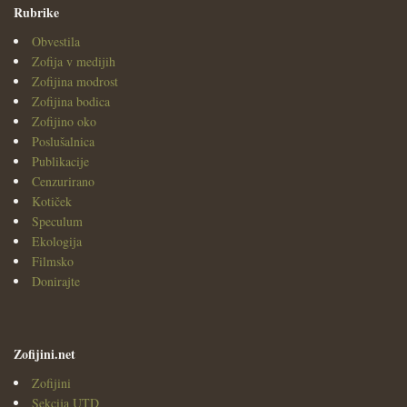
Rubrike
Obvestila
Zofija v medijih
Zofijina modrost
Zofijina bodica
Zofijino oko
Poslušalnica
Publikacije
Cenzurirano
Kotiček
Speculum
Ekologija
Filmsko
Donirajte
Zofijini.net
Zofijini
Sekcija UTD