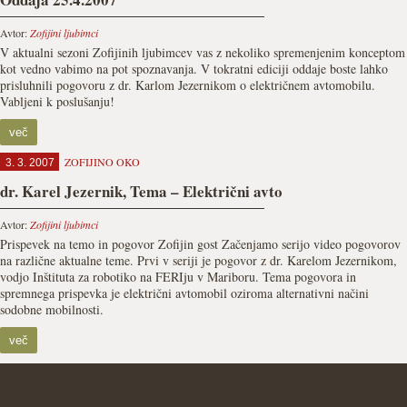
Avtor:
Zofijini ljubimci
V aktualni sezoni Zofijinih ljubimcev vas z nekoliko spremenjenim konceptom
kot vedno vabimo na pot spoznavanja. V tokratni ediciji oddaje boste lahko
prisluhnili pogovoru z dr. Karlom Jezernikom o električnem avtomobilu.
Vabljeni k poslušanju!
več
ZOFIJINO OKO
3. 3. 2007
dr. Karel Jezernik, Tema – Električni avto
Avtor:
Zofijini ljubimci
Prispevek na temo in pogovor Zofijin gost Začenjamo serijo video pogovorov
na različne aktualne teme. Prvi v seriji je pogovor z dr. Karelom Jezernikom,
vodjo Inštituta za robotiko na FERIju v Mariboru. Tema pogovora in
spremnega prispevka je električni avtomobil oziroma alternativni načini
sodobne mobilnosti.
več