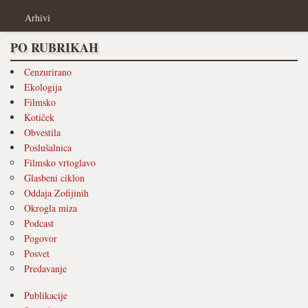
Arhivi
PO RUBRIKAH
Cenzurirano
Ekologija
Filmsko
Kotiček
Obvestila
Poslušalnica
Filmsko vrtoglavo
Glasbeni ciklon
Oddaja Zofijinih
Okrogla miza
Podcast
Pogovor
Posvet
Predavanje
Publikacije