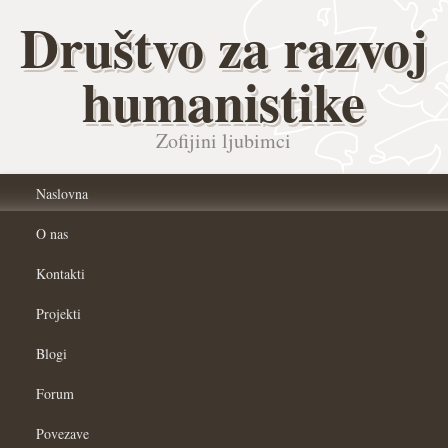
Društvo za razvoj
humanistike
Zofijini ljubimci
Naslovna
O nas
Kontakti
Projekti
Blogi
Forum
Povezave