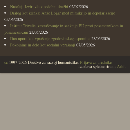
Natečaj: Izviri zla v sodobni družbi
02/07/2026
Dialog kot krinka: Anže Logar med mimikrijo in depolarizacijo
05/06/2026
Inštitut Trivelis, zastraševanje in sankcije EU proti posameznikom in
posameznicam
23/05/2026
Dan upora kot vprašanje zgodovinskega spomina
23/05/2026
Pokojnine in delo kot socialni vprašanji
07/05/2026
cc
1997-2026 Društvo za razvoj humanistike.
Prijava za urednike
Izdelava spletne strani:
Arhit