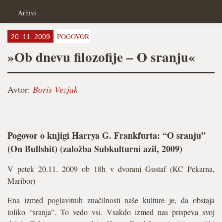
Arhivi
POGOVOR
20. 11. 2009
»Ob dnevu filozofije – O sranju«
Avtor:
Boris Vezjak
Pogovor o knjigi Harrya G. Frankfurta: “O sranju”
(On Bullshit) (založba Subkulturni azil, 2009)
V petek 20.11. 2009 ob 18h v dvorani Gustaf (KC Pekarna,
Maribor)
Ena izmed poglavitnih značilnosti naše kulture je, da obstaja
toliko “sranja”. To vedo vsi. Vsakdo izmed nas prispeva svoj