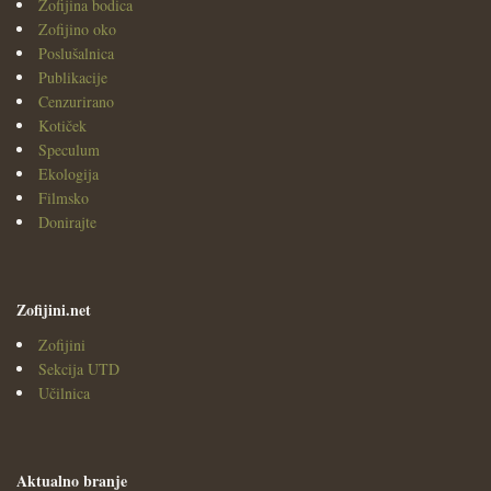
Zofijina bodica
Zofijino oko
Poslušalnica
Publikacije
Cenzurirano
Kotiček
Speculum
Ekologija
Filmsko
Donirajte
Zofijini.net
Zofijini
Sekcija UTD
Učilnica
Aktualno branje