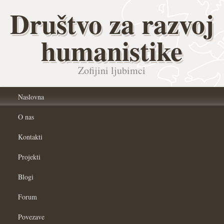
Društvo za razvoj
humanistike
Zofijini ljubimci
Naslovna
O nas
Kontakti
Projekti
Blogi
Forum
Povezave