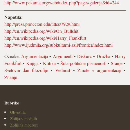
http://www.pekarna.org/web/index.php?page=galerija&id=244
Napotila:
http://press.princeton.edu/titles/7929.html
http://en.wikipedia.org/wiki/On_Bullshit
http://en.wikipedia.org/wiki/Harry_Frankfurt
http://www.ljudmila.org/subkulturni-azil/frontier/index.html
Oznake:
Argumentacija
•
Argumenti
•
Diskurz
•
Družba
•
Harry
Frankfurt
•
Knjiga
•
Kritika
•
Šola politične pismenosti
•
Sranje
•
Svetovni dan filozofije
•
Vednost
•
Zmote v argumentaciji
•
Znanje
Rubrike
Obvestila
Zofija v medijih
Zofijina modrost