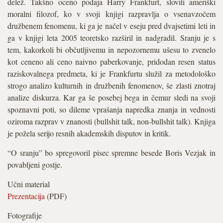
delež. Takšno oceno podaja Harry Frankfurt, sloviti ameriški
moralni filozof, ko v svoji knjigi razpravlja o vsenavzočem
družbenem fenomenu, ki ga je načel v eseju pred dvajsetimi leti in
ga v knjigi leta 2005 teoretsko razširil in nadgradil. Sranju je s
tem, kakorkoli bi občutljivemu in nepozornemu ušesu to zvenelo
kot ceneno ali ceno naivno paberkovanje, pridodan resen status
raziskovalnega predmeta, ki je Frankfurtu služil za metodološko
strogo analizo kulturnih in družbenih fenomenov, še zlasti znotraj
analize diskurza. Kar ga še posebej bega in čemur sledi na svoji
spoznavni poti, so dileme vprašanja napredka znanja in vednosti
oziroma razprav v znanosti (bullshit talk, non-bullshit talk). Knjiga
je požela serijo resnih akademskih disputov in kritik.
“O sranju” bo spregovoril pisec spremne besede Boris Vezjak in
povabljeni gostje.
Učni material
Prezentacija
(PDF)
Fotografije