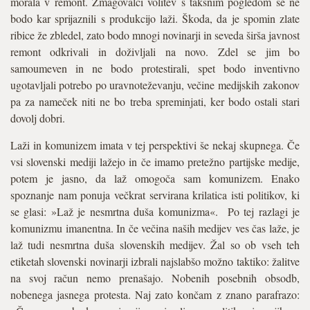
morala v remont. Zmagovalci volitev s takšnim pogledom se ne
bodo kar sprijaznili s produkcijo laži. Škoda, da je spomin zlate
ribice že zbledel, zato bodo mnogi novinarji in seveda širša javnost
remont odkrivali in doživljali na novo. Zdel se jim bo
samoumeven in ne bodo protestirali, spet bodo inventivno
ugotavljali potrebo po uravnoteževanju, večine medijskih zakonov
pa za nameček niti ne bo treba spreminjati, ker bodo ostali stari
dovolj dobri.
Laži in komunizem imata v tej perspektivi še nekaj skupnega. Če
vsi slovenski mediji lažejo in če imamo pretežno partijske medije,
potem je jasno, da laž omogoča sam komunizem. Enako
spoznanje nam ponuja večkrat servirana krilatica isti politikov, ki
se glasi: »Laž je nesmrtna duša komunizma«. Po tej razlagi je
komunizmu imanentna. In če večina naših medijev ves čas laže, je
laž tudi nesmrtna duša slovenskih medijev. Žal so ob vseh teh
etiketah slovenski novinarji izbrali najslabšo možno taktiko: žalitve
na svoj račun nemo prenašajo. Nobenih posebnih obsodb,
nobenega jasnega protesta. Naj zato končam z znano parafrazo: