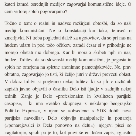
kateri izmed osrednjih medijev zagovarjal komunistične ideje. O
čem se torej sploh pogovarjamo?
Točno o tem: o realni in nadvse razširjeni obtožbi, da so naši
mediji komunistični. Ne o konstataciji kar tako, temveč o
zmerljivki. Ni treba pogledati daleč za ugotovitev, da so pri nas na
hudem udaru in pod točo očitkov, zaradi česar si v prihodnje ne
morejo obetati nič dobrega. Kar bi moralo skrbeti njih in nas,
bralce. Trditev, da so slovenski mediji komunistični, je pogosta in
sploh ne omejena na spletne anonimne pametnjakoviče. Ne, prav
obratno, zagovarjajo jo tisti, ki želijo jutri v državi prevzeti oblast.
V dokaz trditvi si poglejmo nekaj trditev, ki so jih v različnih
zapisih javno objavili o časniku Delo isti ljudje v zadnjih nekaj
tednih. Zanje je Delo »profesionalen in kvaliteten partijski
časopis«, ki ima »veliko skupnega z nekdanjo beograjsko
Politiko Express«, v njem so »obsedenci s SDS dobili nova
partijska navodila«, Delo objavlja manipulacije in ponareja
(»ponarejevalci iz Dela ponovno na delu«), njegovi pisci so
»agitatorji«, sploh pa je to, kot pravi še en ločen zapis, »glasilo