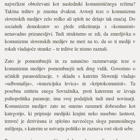
največkrat obtoževani kot nasledniki komunističnega režima?
Takšna trditev je zmotna dvakrat. Avtorji teze o komunizmu
slovenskih medijev zelo redko ali sploh ne delajo tak enačaj. Do
socialnih demokratov so glede etiketiranja s »komunisti«
nenavadno prizanesljivi. Tudi strukturno se zdi, da zmerljivka o
komunizmu slovenskih medijev ne meri na to, da so ti mediji v
rokah vladajoče stranke – te trditve še nismo zaznali.
Zato je pomembnejši in za natančno razumevanje teze o
komunizmu medijev pomembnejši nek drug vidik. Govorimo o
učinkih paranoidizacije, v skladu s katerim Sloveniji vladajo
»udbomafija«, »tranzicijska levica« in »kriptokomunisti«. Ta
posebna entiteta enega Sovražnika, proti kateremu se izvaja
psihopolitika paranoje, ima svoj podaljšek tudi med novinarji.
Komunizem medijev zato ne smemo razumeti dobesedno kot
kategorijo, ki pripisuje medijski krajini neko nasebno lastnost,
temveč je derivirana iz splošno navzočega sloga paranoidnega
mišljenja, s katerim se ustvarja politiko in zaznava svet okoli sebe.