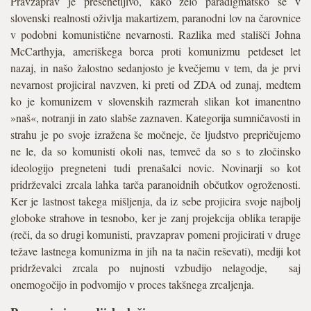
Pravzaprav je presenetljivo, kako zelo paradigmatsko se v
slovenski realnosti oživlja makartizem, paranodni lov na čarovnice
v podobni komunistične nevarnosti. Razlika med stališči Johna
McCarthyja, ameriškega borca proti komunizmu petdeset let
nazaj, in našo žalostno sedanjosto je kvečjemu v tem, da je prvi
nevarnost projiciral navzven, ki preti od ZDA od zunaj, medtem
ko je komunizem v slovenskih razmerah slikan kot imanentno
»naš«, notranji in zato slabše zaznaven. Kategorija sumničavosti in
strahu je po svoje izražena še močneje, če ljudstvo prepričujemo
ne le, da so komunisti okoli nas, temveč da so s to zločinsko
ideologijo pregneteni tudi prenašalci novic. Novinarji so kot
pridrževalci zrcala lahka tarča paranoidnih občutkov ogroženosti.
Ker je lastnost takega mišljenja, da iz sebe projicira svoje najbolj
globoke strahove in tesnobo, ker je zanj projekcija oblika terapije
(reči, da so drugi komunisti, pravzaprav pomeni projicirati v druge
težave lastnega komunizma in jih na ta način reševati), mediji kot
pridrževalci zrcala po nujnosti vzbudijo nelagodje, saj
onemogočijo in podvomijo v proces takšnega zrcaljenja.