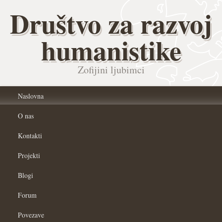
Društvo za razvoj
humanistike
Zofijini ljubimci
Naslovna
O nas
Kontakti
Projekti
Blogi
Forum
Povezave