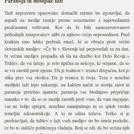
Paranoja in medijske laži
Tudi nepozoren opazovalec domačih razmer bo ugotavljal, da
napadi na medije rastejo premo sorazmerno z napovedanimi
predčasnimi volitvami. Kot da bi bila samozaverovanost
prihodnjih zmagovalcev alibi za njihovo večjo neposrednost. Pred
kratkim smo lahko prebrali misel, ki se obrača proti večini
slovenskih medijev: »Če bi v Sloveniji laž prepovedali za en dan,
bi večina medijev propadla ali šla na dražbo kot Delo Revije.«
Trditev, da vsi lažejo, je zelo tipična za nekoga, ki verjame, da so
se vsi zarotili proti njemu. Da je realnost v resnici drugačna, kot jo
slika prav vsa okolica. Da je resnica le tvoja. Teza o nenehni
medijski laži lepo nakazuje, na kakšen način se teorija zarot in
paranoja pretežno ujameta: paranoja vas blodnjavo prepričuje
natanko v to, da so se mediji zarotili proti vam, da vam nagajajo,
vas ne želijo sprejeti, nenehno manipulirajo in so sploh vredni
temeljite rekonstrukcije. A to ni edina težava. Težko si je
predstavljati, da trditev o laži vseh medijev ne bo imela posledic,
če bo to stališče političnega vladarja. Bolj se zdi, da bo večina njih