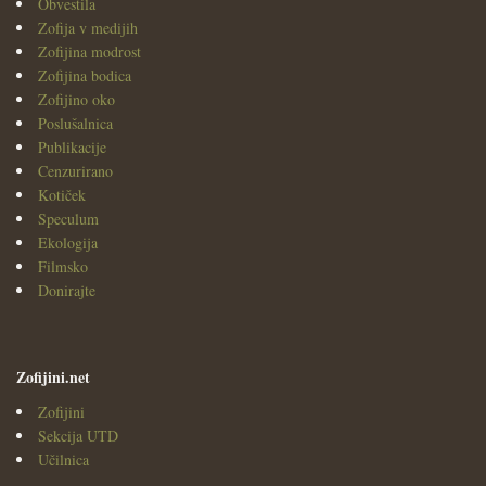
Obvestila
Zofija v medijih
Zofijina modrost
Zofijina bodica
Zofijino oko
Poslušalnica
Publikacije
Cenzurirano
Kotiček
Speculum
Ekologija
Filmsko
Donirajte
Zofijini.net
Zofijini
Sekcija UTD
Učilnica