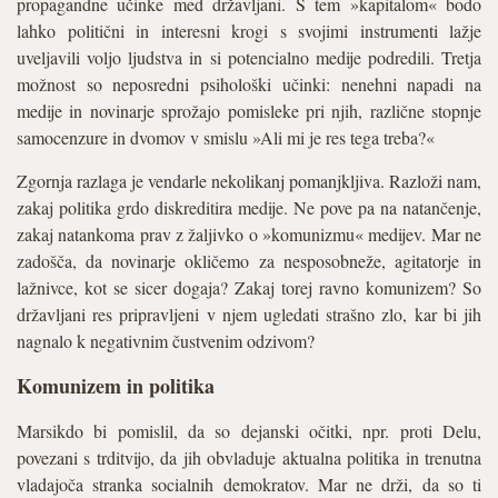
propagandne učinke med državljani. S tem »kapitalom« bodo
lahko politični in interesni krogi s svojimi instrumenti lažje
uveljavili voljo ljudstva in si potencialno medije podredili. Tretja
možnost so neposredni psihološki učinki: nenehni napadi na
medije in novinarje sprožajo pomisleke pri njih, različne stopnje
samocenzure in dvomov v smislu »Ali mi je res tega treba?«
Zgornja razlaga je vendarle nekolikanj pomanjkljiva. Razloži nam,
zakaj politika grdo diskreditira medije. Ne pove pa na natančenje,
zakaj natankoma prav z žaljivko o »komunizmu« medijev. Mar ne
zadošča, da novinarje okličemo za nesposobneže, agitatorje in
lažnivce, kot se sicer dogaja? Zakaj torej ravno komunizem? So
državljani res pripravljeni v njem ugledati strašno zlo, kar bi jih
nagnalo k negativnim čustvenim odzivom?
Komunizem in politika
Marsikdo bi pomislil, da so dejanski očitki, npr. proti Delu,
povezani s trditvijo, da jih obvladuje aktualna politika in trenutna
vladajoča stranka socialnih demokratov. Mar ne drži, da so ti