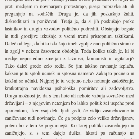
proti medijem in novinarjem protestirajo, pišejo popravke ali jih
preganjajo na sodiščih. Druga je, da jih poskušajo žaliti,
diskreditirati in poniževati. Tretja je, da si jih poskušajo preko
lastnikov in drugih vzvodov politično podrediti. Obstajajo bogate
in tudi grozljive izkušnje z vsemi tremi pristopnimi taktikami.
Daleč od tega, da bi to izkušnjo imeli zgolj z eno politično stranko
in zgolj v nekem časovnem obdobju. Toda koliko takih je, ki bi
medije neposredno zmerjali z lažnivci, komunisti in agitatorji?
Tako daleč gredo zelo redki. Se jim takšno ravnanje izplača,
kakšen je tu sploh učinek in splošna namera? Zakaj to počnejo in
kakšni so učinki. Najprej je tu verjetno neko notranje zadoščenje,
kratkotrajna navidezna psihološka pomiritev ali zadovoljstvo.
Druga možnost je, da s tem hote ali nehote vzbuja sovraštvo med
državljani – z njegovim netenjem bo lahko politik žel uspehe proti
oponentom, ker vsaj delu ljudi godi, če vidijo zasmehovane in
zaničevane tudi novinarje. Če ga podpira zelo veliko državljanov,
potem bo v tem še pogumnejši. Ko torej politiki zasmehujejo in
zaničujejo, si s tem dajejo duška, hkrati pa računajo na