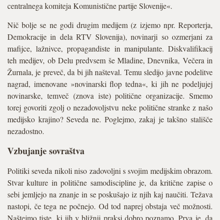
centralnega komiteja Komunistične partije Slovenije«.
Nič bolje se ne godi drugim medijem (z izjemo npr. Reporterja,
Demokracije in dela RTV Slovenija), novinarji so ozmerjani za
mafijce, lažnivce, propagandiste in manipulante. Diskvalifikacij
teh medijev, ob Delu predvsem še Mladine, Dnevnika, Večera in
Žurnala, je preveč, da bi jih našteval. Temu sledijo javne podelitve
nagrad, imenovane »novinarski flop tedna«, ki jih ne podeljujej
novinarske, temveč (znova iste) politične organizacije. Smemo
torej govoriti zgolj o nezadovoljstvu neke politične stranke z našo
medijsko krajino? Seveda ne. Poglejmo, zakaj je takšno stališče
nezadostno.
Vzbujanje sovraštva
Politiki seveda nikoli niso zadovoljni s svojim medijskim obrazom.
Stvar kulture in politične samodiscipline je, da kritične zapise o
sebi jemljejo na znanje in se poskušajo iz njih kaj naučiti. Težava
nastopi, če tega ne počnejo. Od tod naprej obstaja več možnosti.
Naštejmo tiste, ki jih v bližnji praksi dobro poznamo. Prva je, da