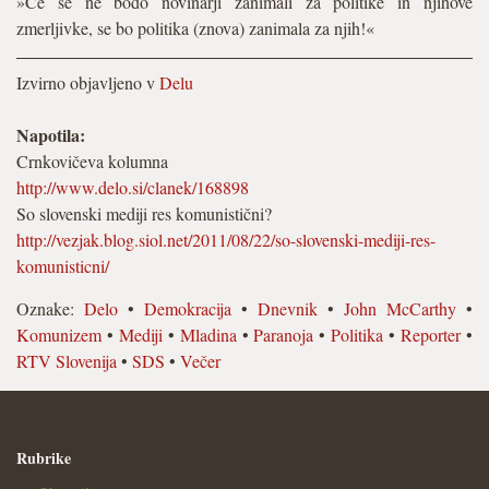
»Če se ne bodo novinarji zanimali za politike in njihove
zmerljivke, se bo politika (znova) zanimala za njih!«
Izvirno objavljeno v
Delu
Napotila:
Crnkovičeva kolumna
http://www.delo.si/clanek/168898
So slovenski mediji res komunistični?
http://vezjak.blog.siol.net/2011/08/22/so-slovenski-mediji-res-
komunisticni/
Oznake:
Delo
•
Demokracija
•
Dnevnik
•
John McCarthy
•
Komunizem
•
Mediji
•
Mladina
•
Paranoja
•
Politika
•
Reporter
•
RTV Slovenija
•
SDS
•
Večer
Rubrike