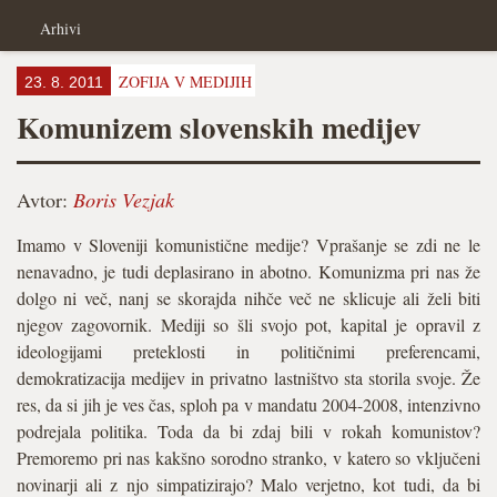
Arhivi
ZOFIJA V MEDIJIH
23. 8. 2011
Komunizem slovenskih medijev
Avtor:
Boris Vezjak
Imamo v Sloveniji komunistične medije? Vprašanje se zdi ne le
nenavadno, je tudi deplasirano in abotno. Komunizma pri nas že
dolgo ni več, nanj se skorajda nihče več ne sklicuje ali želi biti
njegov zagovornik. Mediji so šli svojo pot, kapital je opravil z
ideologijami preteklosti in političnimi preferencami,
demokratizacija medijev in privatno lastništvo sta storila svoje. Že
res, da si jih je ves čas, sploh pa v mandatu 2004-2008, intenzivno
podrejala politika. Toda da bi zdaj bili v rokah komunistov?
Premoremo pri nas kakšno sorodno stranko, v katero so vključeni
novinarji ali z njo simpatizirajo? Malo verjetno, kot tudi, da bi