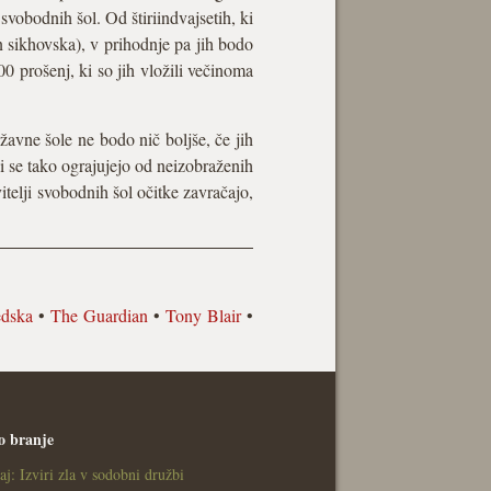
svobodnih šol. Od štiriindvajsetih, ki
in sikhovska), v prihodnje pa jih bodo
0 prošenj, ki so jih vložili večinoma
ržavne šole ne bodo nič boljše, če jih
i se tako ograjujejo od neizobraženih
telji svobodnih šol očitke zavračajo,
edska
•
The Guardian
•
Tony Blair
•
o branje
aj: Izviri zla v sodobni družbi