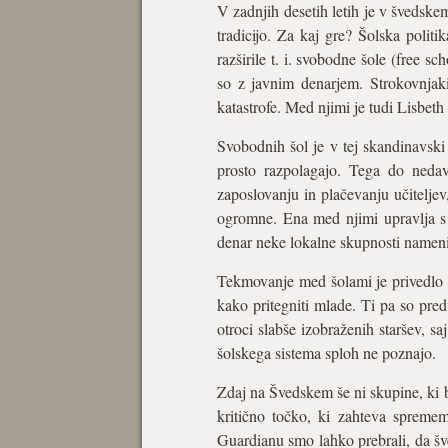
V zadnjih desetih letih je v švedske
tradicijo. Za kaj gre? Šolska polit
razširile t. i. svobodne šole (free sc
so z javnim denarjem. Strokovnjaki
katastrofe. Med njimi je tudi Lisbeth
Svobodnih šol je v tej skandinavski
prosto razpolagajo. Tega do nedavn
zaposlovanju in plačevanju učitelje
ogromne. Ena med njimi upravlja s 
denar neke lokalne skupnosti namenij
Tekmovanje med šolami je privedlo do
kako pritegniti mlade. Ti pa so pre
otroci slabše izobraženih staršev, s
šolskega sistema sploh ne poznajo.
Zdaj na Švedskem še ni skupine, ki bi
kritično točko, ki zahteva spremem
Guardianu smo lahko prebrali, da š