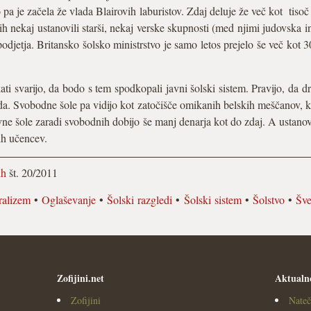
 pa je začela že vlada Blairovih laburistov. Zdaj deluje že več kot tisoč 
 jih nekaj ustanovili starši, nekaj verske skupnosti (med njimi judovska 
djetja. Britansko šolsko ministrstvo je samo letos prejelo še več kot 30
ikati svarijo, da bodo s tem spodkopali javni šolski sistem. Pravijo, da d
eda. Svobodne šole pa vidijo kot zatočišče omikanih belskih meščanov, k
vne šole zaradi svobodnih dobijo še manj denarja kot do zdaj. A ustanovi
nih učencev.
ih
št. 20/2011
ralizem
•
Oglaševanje
•
Šolski razgledi
•
Šolski sistem
•
Šolstvo
•
Šv
Zofijini.net
Aktualn
Zofijini
Nateč