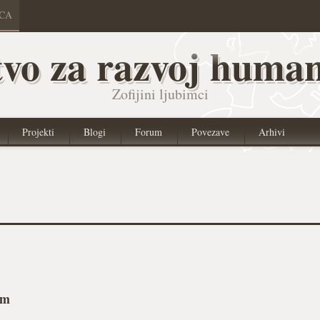
ICA
vo za razvoj human
Zofijini ljubimci
Projekti
Blogi
Forum
Povezave
Arhivi
om