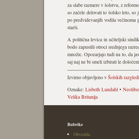
za slabe razmere v šolstvu, z reformo
so začele delovati to šolsko leto, so
po predvidevanjih vodila večinoma po
starši.
A politična levica in učiteljski sind
bodo zapustili otroci srednjega razr
množic. Opozarjajo tudi na to, da ja
saj naj ne bi smeli izbirati le določe
Izvirno objavljeno v
Šolskih razgled
Oznake:
Lisbeth Lundahl
•
Neolibe
Velika Britanija
Rubrike
Obvestila