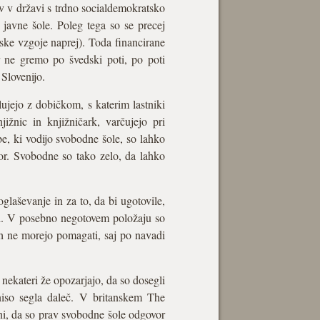
av v državi s trdno socialdemokratsko
 javne šole. Poleg tega so se precej
šolske vzgoje naprej). Toda financirane
r ne gremo po švedski poti, po poti
 Slovenijo.
ujejo z dobičkom, s katerim lastniki
ižnic in knjižničark, varčujejo pri
e, ki vodijo svobodne šole, so lahko
or. Svobodne so tako zelo, da lahko
glaševanje in za to, da bi ugotovile,
asi. V posebno negotovem položaju so
loh ne morejo pomagati, saj po navadi
 nekateri že opozarjajo, da so dosegli
 niso segla daleč. V britanskem The
i, da so prav svobodne šole odgovor