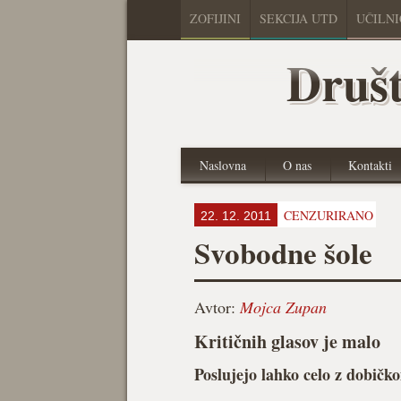
ZOFIJINI
SEKCIJA UTD
UČILN
Društ
Naslovna
O nas
Kontakti
CENZURIRANO
22. 12. 2011
Svobodne šole
Avtor:
Mojca Zupan
Kritičnih glasov je malo
Poslujejo lahko celo z dobičk