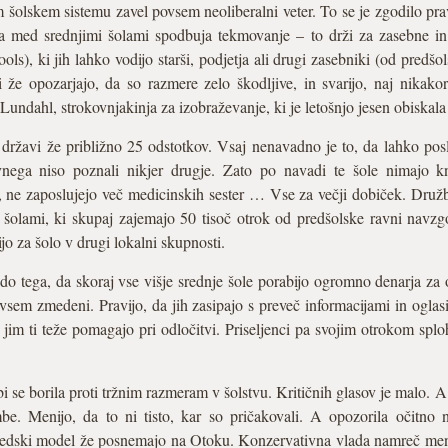
m šolskem sistemu zavel povsem neoliberalni veter. To se je zgodilo pr
ika med srednjimi šolami spodbuja tekmovanje – to drži za zasebne in
hools), ki jih lahko vodijo starši, podjetja ali drugi zasebniki (od pred
 že opozarjajo, da so razmere zelo škodljive, in svarijo, naj nikako
 Lundahl, strokovnjakinja za izobraževanje, ki je letošnjo jesen obiskala
 državi že približno 25 odstotkov. Vsaj nenavadno je to, da lahko posl
ega niso poznali nikjer drugje. Zato po navadi te šole nimajo knj
v, ne zaposlujejo več medicinskih sester … Vse za večji dobiček. Družb
šolami, ki skupaj zajemajo 50 tisoč otrok od predšolske ravni navzg
o za šolo v drugi lokalni skupnosti.
 tega, da skoraj vse višje srednje šole porabijo ogromno denarja za o
dvsem zmedeni. Pravijo, da jih zasipajo s preveč informacijami in ogl
aj jim ti teže pomagajo pri odločitvi. Priseljenci pa svojim otrokom sp
 se borila proti tržnim razmeram v šolstvu. Kritičnih glasov je malo. A
be. Menijo, da to ni tisto, kar so pričakovali. A opozorila očitno
vedski model že posnemajo na Otoku. Konzervativna vlada namreč men