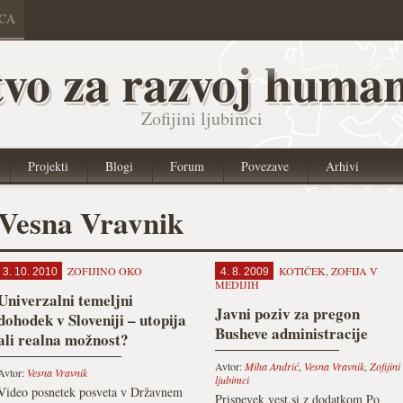
ICA
vo za razvoj human
Zofijini ljubimci
Projekti
Blogi
Forum
Povezave
Arhivi
Vesna Vravnik
ZOFIJINO OKO
KOTIČEK
,
ZOFIJA V
3. 10. 2010
4. 8. 2009
MEDIJIH
Univerzalni temeljni
Javni poziv za pregon
dohodek v Sloveniji – utopija
Busheve administracije
ali realna možnost?
Avtor:
Miha Andrić
,
Vesna Vravnik
,
Zofijini
Avtor:
Vesna Vravnik
ljubimci
Video posnetek posveta v Državnem
Prispevek vest.si z dodatkom Po