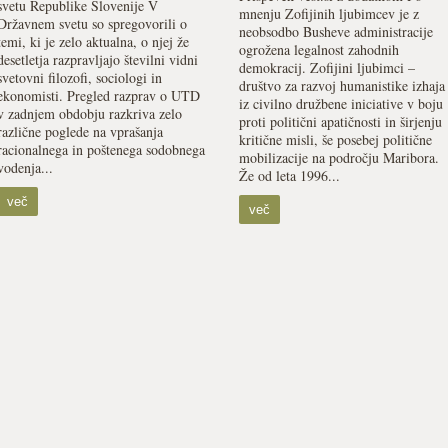
svetu Republike Slovenije V
mnenju Zofijinih ljubimcev je z
Državnem svetu so spregovorili o
neobsodbo Busheve administracije
temi, ki je zelo aktualna, o njej že
ogrožena legalnost zahodnih
desetletja razpravljajo številni vidni
demokracij. Zofijini ljubimci –
svetovni filozofi, sociologi in
društvo za razvoj humanistike izhaja
ekonomisti. Pregled razprav o UTD
iz civilno družbene iniciative v boju
v zadnjem obdobju razkriva zelo
proti politični apatičnosti in širjenju
različne poglede na vprašanja
kritične misli, še posebej politične
racionalnega in poštenega sodobnega
mobilizacije na področju Maribora.
vodenja...
Že od leta 1996...
več
več