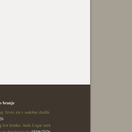
o branje
aj: Izviri zla v sodobni družbi
26
g kot krinka: Anže Logar med
 in depolarizacijo
05/06/2026