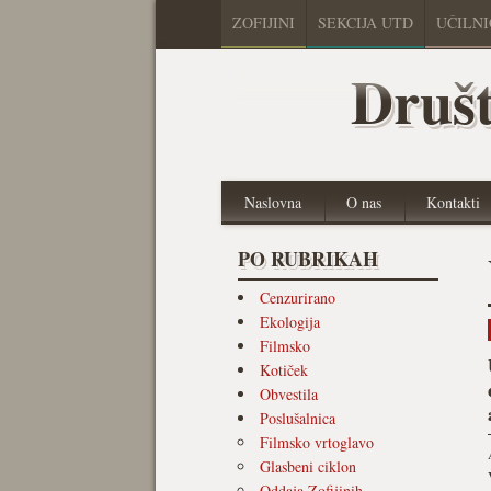
ZOFIJINI
SEKCIJA UTD
UČILN
Društ
Naslovna
O nas
Kontakti
PO RUBRIKAH
Cenzurirano
Ekologija
Filmsko
Kotiček
Obvestila
Poslušalnica
Filmsko vrtoglavo
Glasbeni ciklon
Oddaja Zofijinih