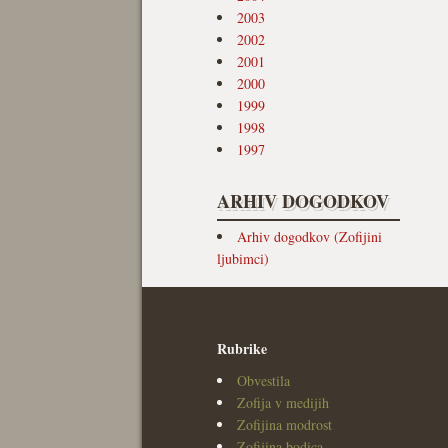
2003
2002
2001
2000
1999
1998
1997
ARHIV DOGODKOV
Arhiv dogodkov (Zofijini
ljubimci)
Rubrike
Obvestila
Zofija v medijih
Zofijina modrost
Zofijina bodica