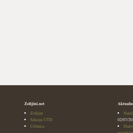
Zofijini.net
Aktualn
Zofijini
Nateč
Sekcija UTD
02/07/20
Učilnica
Dialo
mimikrijo