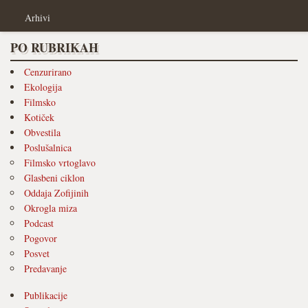
Arhivi
PO RUBRIKAH
Cenzurirano
Ekologija
Filmsko
Kotiček
Obvestila
Poslušalnica
Filmsko vrtoglavo
Glasbeni ciklon
Oddaja Zofijinih
Okrogla miza
Podcast
Pogovor
Posvet
Predavanje
Publikacije