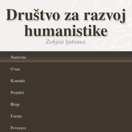
Društvo za razvoj
humanistike
Zofijini ljubimci
Naslovna
O nas
Kontakti
Projekti
Blogi
Forum
Povezave