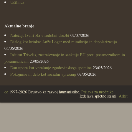
Učilnica
Aktualno branje
Natečaj: Izviri zla v sodobni družbi
02/07/2026
Dialog kot krinka: Anže Logar med mimikrijo in depolarizacijo
05/06/2026
Inštitut Trivelis, zastraševanje in sankcije EU proti posameznikom in
posameznicam
23/05/2026
Dan upora kot vprašanje zgodovinskega spomina
23/05/2026
Pokojnine in delo kot socialni vprašanji
07/05/2026
cc
1997-2026 Društvo za razvoj humanistike.
Prijava za urednike
Izdelava spletne strani:
Arhit