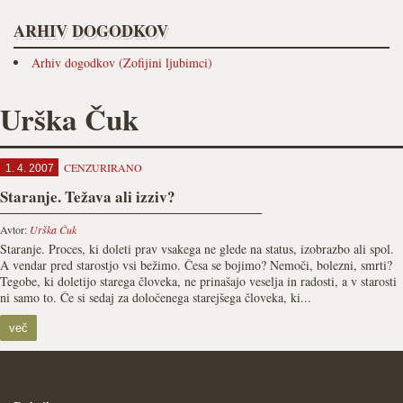
ARHIV DOGODKOV
Arhiv dogodkov (Zofijini ljubimci)
Urška Čuk
CENZURIRANO
1. 4. 2007
Staranje. Težava ali izziv?
Avtor:
Urška Čuk
Staranje. Proces, ki doleti prav vsakega ne glede na status, izobrazbo ali spol.
A vendar pred starostjo vsi bežimo. Česa se bojimo? Nemoči, bolezni, smrti?
Tegobe, ki doletijo starega človeka, ne prinašajo veselja in radosti, a v starosti
ni samo to. Če si sedaj za določenega starejšega človeka, ki...
več