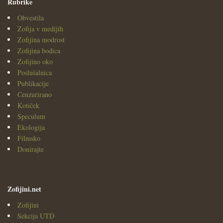
Rubrike
Obvestila
Zofija v medijih
Zofijina modrost
Zofijina bodica
Zofijino oko
Poslušalnica
Publikacije
Cenzurirano
Kotiček
Speculum
Ekologija
Filmsko
Donirajte
Zofijini.net
Zofijini
Sekcija UTD