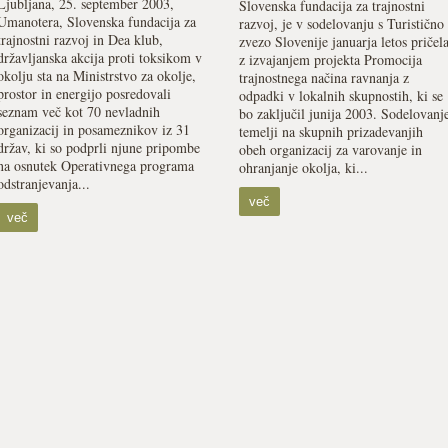
Ljubljana, 25. september 2003,
Slovenska fundacija za trajnostni
Umanotera, Slovenska fundacija za
razvoj, je v sodelovanju s Turistično
trajnostni razvoj in Dea klub,
zvezo Slovenije januarja letos pričel
državljanska akcija proti toksikom v
z izvajanjem projekta Promocija
okolju sta na Ministrstvo za okolje,
trajnostnega načina ravnanja z
prostor in energijo posredovali
odpadki v lokalnih skupnostih, ki se
seznam več kot 70 nevladnih
bo zaključil junija 2003. Sodelovanj
organizacij in posameznikov iz 31
temelji na skupnih prizadevanjih
držav, ki so podprli njune pripombe
obeh organizacij za varovanje in
na osnutek Operativnega programa
ohranjanje okolja, ki...
odstranjevanja...
več
več