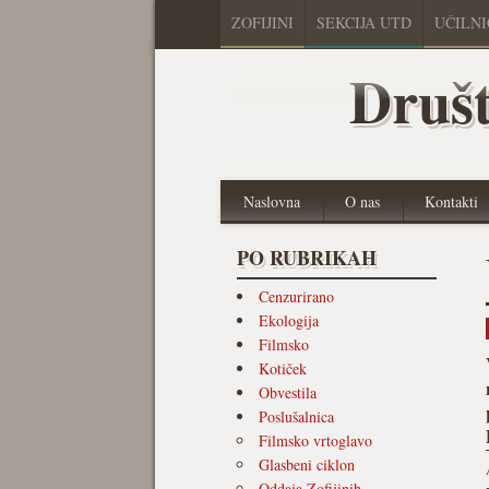
ZOFIJINI
SEKCIJA UTD
UČILN
Društ
Naslovna
O nas
Kontakti
PO RUBRIKAH
Cenzurirano
Ekologija
Filmsko
Kotiček
Obvestila
Poslušalnica
Filmsko vrtoglavo
Glasbeni ciklon
Oddaja Zofijinih