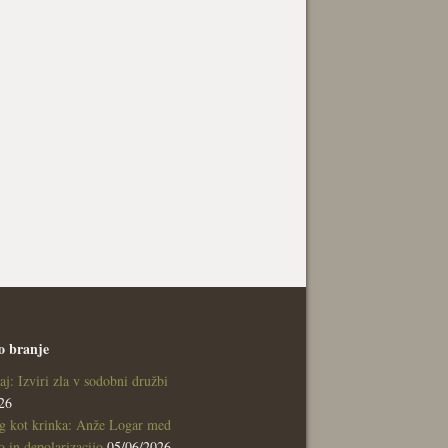
o branje
aj: Izviri zla v sodobni družbi
26
g kot krinka: Anže Logar med
 in depolarizacijo
05/06/2026