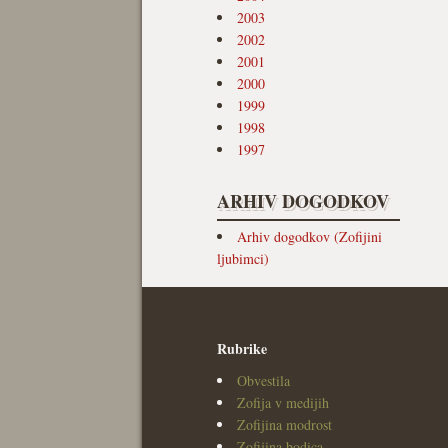
2003
2002
2001
2000
1999
1998
1997
ARHIV DOGODKOV
Arhiv dogodkov (Zofijini
ljubimci)
Rubrike
Obvestila
Zofija v medijih
Zofijina modrost
Zofijina bodica