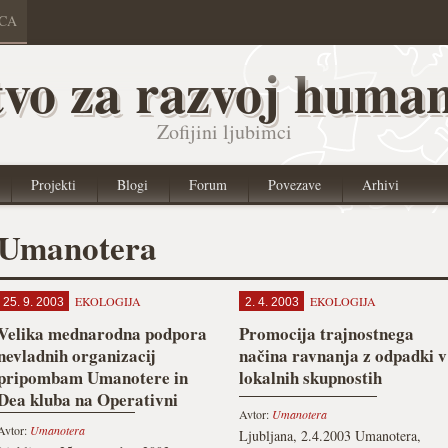
ICA
vo za razvoj human
Zofijini ljubimci
Projekti
Blogi
Forum
Povezave
Arhivi
Umanotera
EKOLOGIJA
EKOLOGIJA
25. 9. 2003
2. 4. 2003
Velika mednarodna podpora
Promocija trajnostnega
nevladnih organizacij
načina ravnanja z odpadki v
pripombam Umanotere in
lokalnih skupnostih
Dea kluba na Operativni
Avtor:
Umanotera
program odstranjevanja
Avtor:
Umanotera
Ljubljana, 2.4.2003 Umanotera,
odpadkov