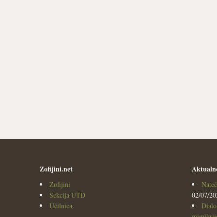
Zofijini.net
Aktualn
Zofijini
Nateč
Sekcija UTD
02/07/20
Učilnica
Dialo
mimikrijo