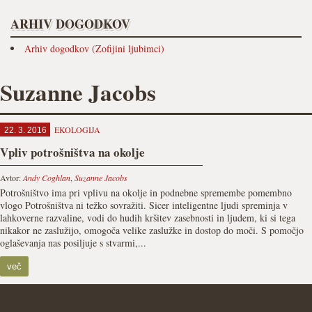
ARHIV DOGODKOV
Arhiv dogodkov (Zofijini ljubimci)
Suzanne Jacobs
EKOLOGIJA
22. 3. 2016
Vpliv potrošništva na okolje
Avtor:
Andy Coghlan
,
Suzanne Jacobs
Potrošništvo ima pri vplivu na okolje in podnebne spremembe pomembno
vlogo Potrošništva ni težko sovražiti. Sicer inteligentne ljudi spreminja v
lahkoverne razvaline, vodi do hudih kršitev zasebnosti in ljudem, ki si tega
nikakor ne zaslužijo, omogoča velike zaslužke in dostop do moči. S pomočjo
oglaševanja nas posiljuje s stvarmi,...
več