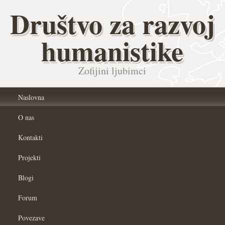
Društvo za razvoj
humanistike
Zofijini ljubimci
Naslovna
O nas
Kontakti
Projekti
Blogi
Forum
Povezave