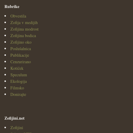
Rubrike
Obvestila
Zofija v medijih
Zofijina modrost
Zofijina bodica
Zofijino oko
Poslušalnica
Publikacije
Cenzurirano
Kotiček
Speculum
Ekologija
Filmsko
Donirajte
Zofijini.net
Zofijini