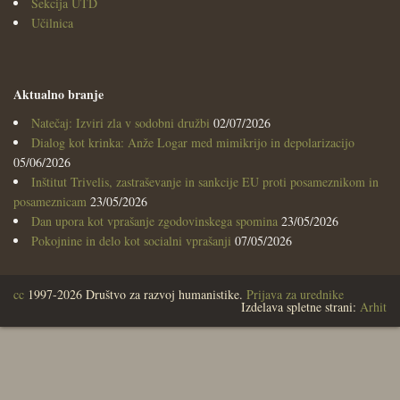
Sekcija UTD
Učilnica
Aktualno branje
Natečaj: Izviri zla v sodobni družbi
02/07/2026
Dialog kot krinka: Anže Logar med mimikrijo in depolarizacijo
05/06/2026
Inštitut Trivelis, zastraševanje in sankcije EU proti posameznikom in
posameznicam
23/05/2026
Dan upora kot vprašanje zgodovinskega spomina
23/05/2026
Pokojnine in delo kot socialni vprašanji
07/05/2026
cc
1997-2026 Društvo za razvoj humanistike.
Prijava za urednike
Izdelava spletne strani:
Arhit