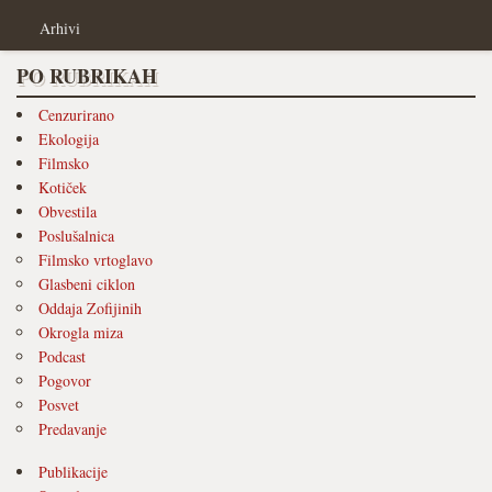
Arhivi
PO RUBRIKAH
Cenzurirano
Ekologija
Filmsko
Kotiček
Obvestila
Poslušalnica
Filmsko vrtoglavo
Glasbeni ciklon
Oddaja Zofijinih
Okrogla miza
Podcast
Pogovor
Posvet
Predavanje
Publikacije