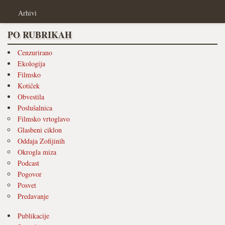
Arhivi
PO RUBRIKAH
Cenzurirano
Ekologija
Filmsko
Kotiček
Obvestila
Poslušalnica
Filmsko vrtoglavo
Glasbeni ciklon
Oddaja Zofijinih
Okrogla miza
Podcast
Pogovor
Posvet
Predavanje
Publikacije