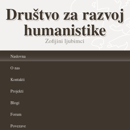
Društvo za razvoj
humanistike
Zofijini ljubimci
Naslovna
O nas
Kontakti
Projekti
Blogi
Forum
Povezave