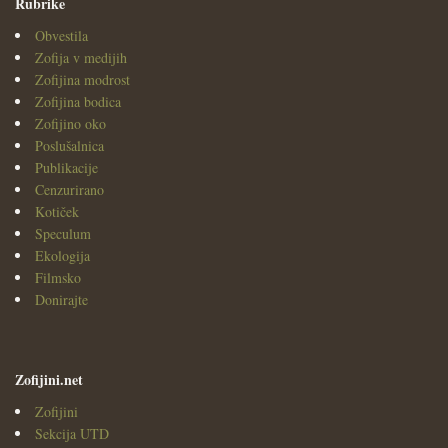
Rubrike
Obvestila
Zofija v medijih
Zofijina modrost
Zofijina bodica
Zofijino oko
Poslušalnica
Publikacije
Cenzurirano
Kotiček
Speculum
Ekologija
Filmsko
Donirajte
Zofijini.net
Zofijini
Sekcija UTD