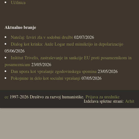
Učilnica
Aktualno branje
Natečaj: Izviri zla v sodobni družbi
02/07/2026
Dialog kot krinka: Anže Logar med mimikrijo in depolarizacijo
05/06/2026
Inštitut Trivelis, zastraševanje in sankcije EU proti posameznikom in
posameznicam
23/05/2026
Dan upora kot vprašanje zgodovinskega spomina
23/05/2026
Pokojnine in delo kot socialni vprašanji
07/05/2026
cc
1997-2026 Društvo za razvoj humanistike.
Prijava za urednike
Izdelava spletne strani:
Arhit