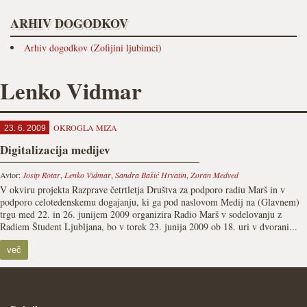
ARHIV DOGODKOV
Arhiv dogodkov (Zofijini ljubimci)
Lenko Vidmar
OKROGLA MIZA
23. 6. 2009
Digitalizacija medijev
Avtor:
Josip Rotar
,
Lenko Vidmar
,
Sandra Bašić Hrvatin
,
Zoran Medved
V okviru projekta Razprave četrtletja Društva za podporo radiu Marš in v
podporo celotedenskemu dogajanju, ki ga pod naslovom Medij na (Glavnem)
trgu med 22. in 26. junijem 2009 organizira Radio Marš v sodelovanju z
Radiem Študent Ljubljana, bo v torek 23. junija 2009 ob 18. uri v dvorani...
več