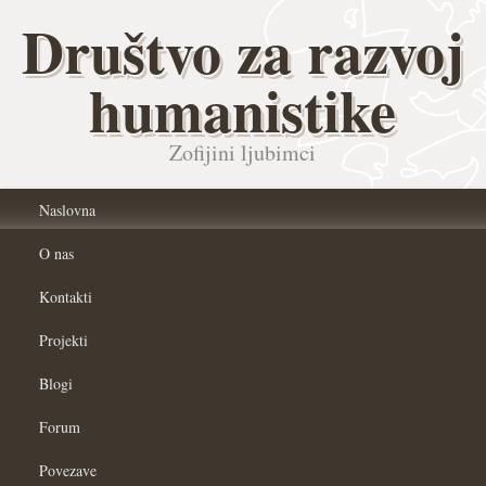
Društvo za razvoj
humanistike
Zofijini ljubimci
Naslovna
O nas
Kontakti
Projekti
Blogi
Forum
Povezave