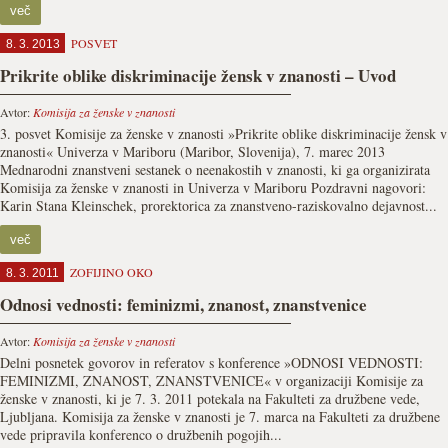
več
POSVET
8. 3. 2013
Prikrite oblike diskriminacije žensk v znanosti – Uvod
Avtor:
Komisija za ženske v znanosti
3. posvet Komisije za ženske v znanosti »Prikrite oblike diskriminacije žensk v
znanosti« Univerza v Mariboru (Maribor, Slovenija), 7. marec 2013
Mednarodni znanstveni sestanek o neenakostih v znanosti, ki ga organizirata
Komisija za ženske v znanosti in Univerza v Mariboru Pozdravni nagovori:
Karin Stana Kleinschek, prorektorica za znanstveno-raziskovalno dejavnost...
več
ZOFIJINO OKO
8. 3. 2011
Odnosi vednosti: feminizmi, znanost, znanstvenice
Avtor:
Komisija za ženske v znanosti
Delni posnetek govorov in referatov s konference »ODNOSI VEDNOSTI:
FEMINIZMI, ZNANOST, ZNANSTVENICE« v organizaciji Komisije za
ženske v znanosti, ki je 7. 3. 2011 potekala na Fakulteti za družbene vede,
Ljubljana. Komisija za ženske v znanosti je 7. marca na Fakulteti za družbene
vede pripravila konferenco o družbenih pogojih...