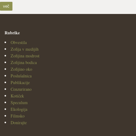
več
Rubrike
Obvestila
Zofija v medijih
Zofijina modrost
Zofijina bodica
Zofijino oko
Poslušalnica
Publikacije
Cenzurirano
Kotiček
Speculum
Ekologija
Filmsko
Donirajte