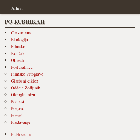
Arhivi
PO RUBRIKAH
Cenzurirano
Ekologija
Filmsko
Kotiček
Obvestila
Poslušalnica
Filmsko vrtoglavo
Glasbeni ciklon
Oddaja Zofijinih
Okrogla miza
Podcast
Pogovor
Posvet
Predavanje
Publikacije