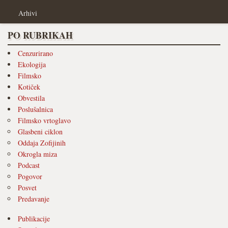
Arhivi
PO RUBRIKAH
Cenzurirano
Ekologija
Filmsko
Kotiček
Obvestila
Poslušalnica
Filmsko vrtoglavo
Glasbeni ciklon
Oddaja Zofijinih
Okrogla miza
Podcast
Pogovor
Posvet
Predavanje
Publikacije