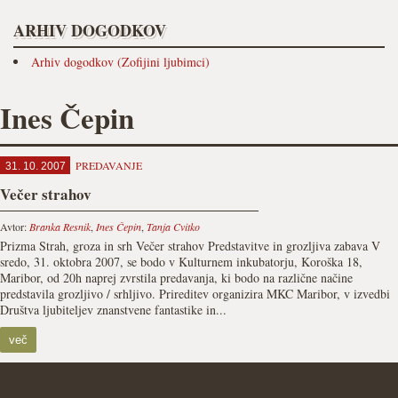
ARHIV DOGODKOV
Arhiv dogodkov (Zofijini ljubimci)
Ines Čepin
PREDAVANJE
31. 10. 2007
Večer strahov
Avtor:
Branka Resnik
,
Ines Čepin
,
Tanja Cvitko
Prizma Strah, groza in srh Večer strahov Predstavitve in grozljiva zabava V
sredo, 31. oktobra 2007, se bodo v Kulturnem inkubatorju, Koroška 18,
Maribor, od 20h naprej zvrstila predavanja, ki bodo na različne načine
predstavila grozljivo / srhljivo. Prireditev organizira MKC Maribor, v izvedbi
Društva ljubiteljev znanstvene fantastike in...
več