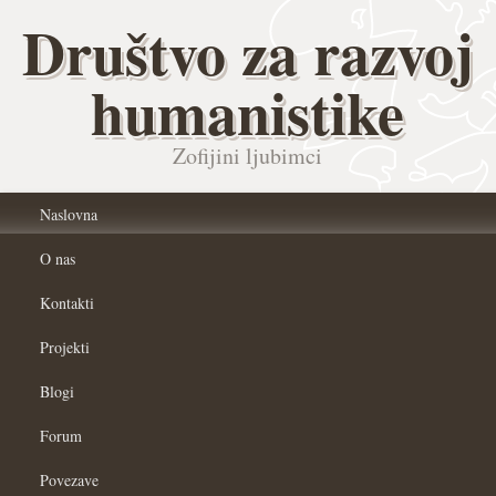
Društvo za razvoj
humanistike
Zofijini ljubimci
Naslovna
O nas
Kontakti
Projekti
Blogi
Forum
Povezave