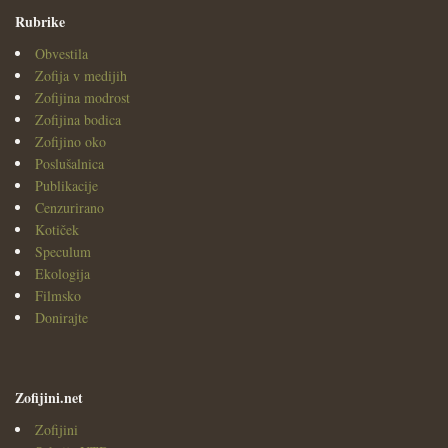
Rubrike
Obvestila
Zofija v medijih
Zofijina modrost
Zofijina bodica
Zofijino oko
Poslušalnica
Publikacije
Cenzurirano
Kotiček
Speculum
Ekologija
Filmsko
Donirajte
Zofijini.net
Zofijini